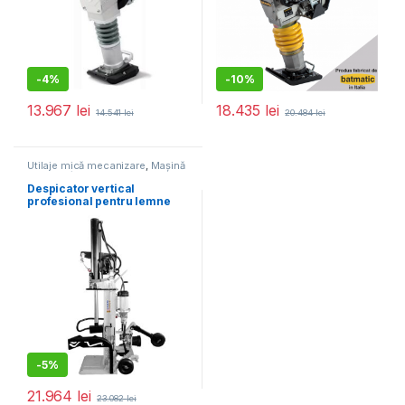
-
4%
-
10%
13.967
lei
18.435
lei
14.541
lei
20.484
lei
Utilaje mică mecanizare
,
Mașină
de tocat/despicat lemne
Despicator vertical
profesional pentru lemne
Lumag HEZ 30
-
5%
21.964
lei
23.082
lei