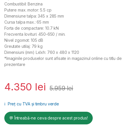
Combustibil: Benzina
Putere max. motor: 5.5 cp
Dimensiune talpa: 345 x 285 mm
Cursa talpa max.: 65 mm
Forta de compactare: 10.7 kN
Frecventa lovituri: 450-650 / min.
Nivel zgomot: 105 dB
Greutate utilaj: 79 kg
Dimensiuni (mm) Lxlxh: 760 x 480 x 1120
*Imaginile produselor sunt afisate in magazinul online cu titlu de
prezentare
4.350
lei
5.959
lei
ℹ️
Preț cu TVA și timbru verde
💬 Întreabă-ne ceva despre acest produs!