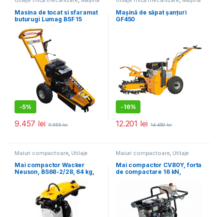
Utilaje mică mecanizare
,
Mașină
Utilaje mică mecanizare
,
Mașină
de frezat rădăcini
de săpat șanțuri
Masina de tocat si sfaramat
Mașină de săpat șanțuri
buturugi Lumag BSF 15
GF450
-
5%
-
16%
9.457
lei
12.201
lei
9.955
lei
14.459
lei
Maiuri compactoare
,
Utilaje
Maiuri compactoare
,
Utilaje
pentru construcții
pentru construcții
Mai compactor Wacker
Mai compactor CV80Y, forta
Neuson, BS68-2/28, 64 kg,
de compactare 16 kN,
forta de impact 19 kN, motor
greutate utilaj 81 kg, motor
WM 80c
diesel, 4.2 cp