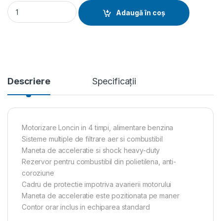
Mai compactor MC80-L, 10.7 kN, motor Loncin, benzina 5.5 cp
Adaugă în coș
Descriere
Specificații
Motorizare Loncin in 4 timpi, alimentare benzina
Sisteme multiple de filtrare aer si combustibil
Maneta de acceleratie si shock heavy-duty
Rezervor pentru combustibil din polietilena, anti-
coroziune
Cadru de protectie impotriva avarierii motorului
Maneta de acceleratie este pozitionata pe maner
Contor orar inclus in echiparea standard