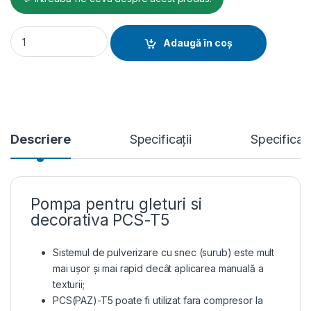
Pompa pentru gleturi si decorativa PCS-T5, debit 15 l/min., 
Adaugă în coș
Descriere
Specificații
Specificat
Pompa pentru gleturi si
decorativa PCS-T5
Sistemul de pulverizare cu snec (surub) este mult
mai ușor și mai rapid decât aplicarea manuală a
texturii;
PCS(PAZ)-T5 poate fi utilizat fara compresor la