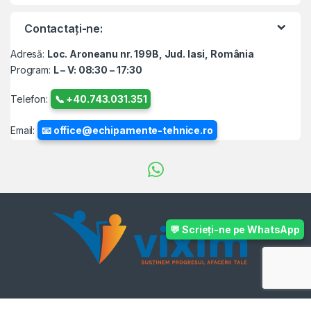
Contactați-ne:
Adresă:
Loc. Aroneanu nr. 199B, Jud. Iasi, România
Program:
L – V: 08:30 – 17:30
Telefon:
📞 +40.743.031.351
Email:
📧 office@echipamente-tehnice.ro
💬 Scrieți-ne pe WhatsApp