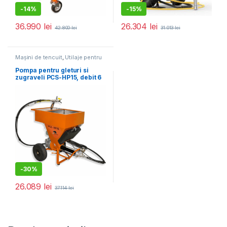
-
14%
-
15%
36.990
lei
26.304
lei
42.800
lei
31.013
lei
Mașini de tencuit
,
Utilaje pentru
construcții
Pompa pentru gleturi si
zugraveli PCS-HP15, debit 6
l/min., motor 2200W
-
30%
26.089
lei
37.114
lei