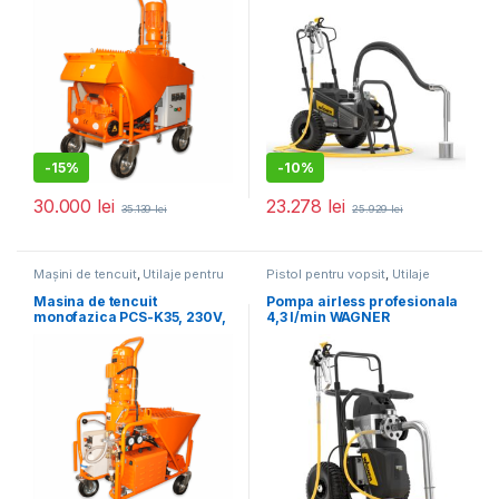
-
15%
-
10%
30.000
lei
23.278
lei
35.139
lei
25.929
lei
Mașini de tencuit
,
Utilaje pentru
Pistol pentru vopsit
,
Utilaje
construcții
pentru construcții
Masina de tencuit
Pompa airless profesionala
monofazica PCS-K35, 230V,
4,3 l/min WAGNER
debit material 5-20 l /min.
SuperFinish 33 Plus