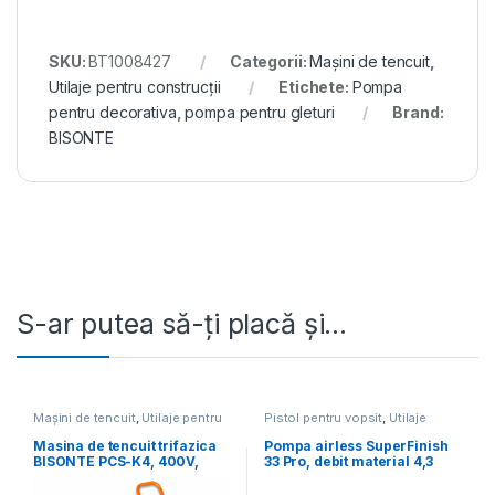
SKU:
BT1008427
Categorii:
Mașini de tencuit
,
Utilaje pentru construcții
Etichete:
Pompa
pentru decorativa
,
pompa pentru gleturi
Brand:
BISONTE
S-ar putea să-ți placă și…
Mașini de tencuit
,
Utilaje pentru
Pistol pentru vopsit
,
Utilaje
construcții
pentru construcții
Masina de tencuit trifazica
Pompa airless SuperFinish
BISONTE PCS-K4, 400V,
33 Pro, debit material 4,3
debit material 6-40 l /min.
l/min., duza max. 0.033″,
motor electric 2,2 kW