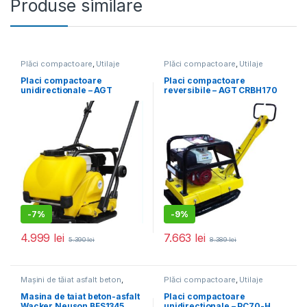
Produse similare
Plăci compactoare
,
Utilaje
Plăci compactoare
,
Utilaje
pentru construcții
pentru construcții
Placi compactoare
Placi compactoare
unidirectionale – AGT
reversibile – AGT CRBH170
PCL100 GX160 cu pad pt.
GX200 cu extensii placa de
pavele, rezervor de apa si
bază
roti ptr transport
-
7%
-
9%
4.999
lei
7.663
lei
5.390
lei
8.389
lei
Mașini de tăiat asfalt beton
,
Plăci compactoare
,
Utilaje
Utilaje pentru construcții
pentru construcții
Masina de taiat beton-asfalt
Placi compactoare
Wacker Neuson BFS1345,
unidirectionale – PC70-H,