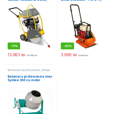
motor termic 4T, 450 mm
11.5 kN, motor Honda,
benzina 5.5 cp, greutate 65
kg
-
11%
-
32%
13.983
lei
3.989
lei
15.750
lei
5.847
lei
Betoniere profesionale
,
Utilaje
pentru construcții
Betoniera profesionala Imer
Syntesi 350 cu motor
monofazat