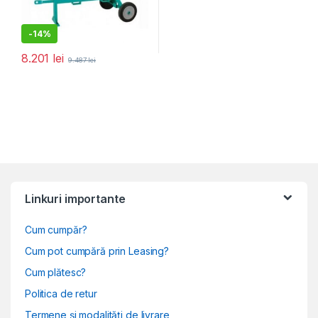
-
14%
8.201
lei
9.487
lei
Linkuri importante
Cum cumpăr?
Cum pot cumpără prin Leasing?
Cum plătesc?
Politica de retur
Termene și modalități de livrare