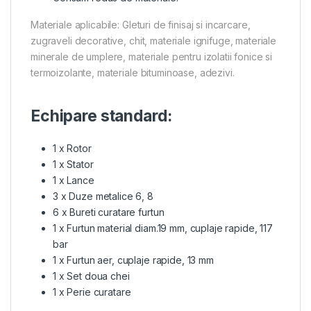
Materiale aplicabile: Gleturi de finisaj si incarcare,
zugraveli decorative, chit, materiale ignifuge, materiale
minerale de umplere, materiale pentru izolatii fonice si
termoizolante, materiale bituminoase, adezivi.
Echipare standard:
1 x Rotor
1 x Stator
1 x Lance
3 x Duze metalice 6, 8
6 x Bureti curatare furtun
1 x Furtun material diam.19 mm, cuplaje rapide, 117
bar
1 x Furtun aer, cuplaje rapide, 13 mm
1 x Set doua chei
1 x Perie curatare