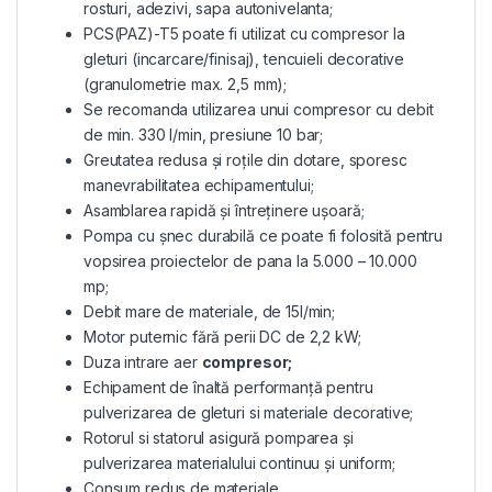
rosturi, adezivi, sapa autonivelanta;
PCS(PAZ)-T5 poate fi utilizat cu compresor la
gleturi (incarcare/finisaj), tencuieli decorative
(granulometrie max. 2,5 mm);
Se recomanda utilizarea unui compresor cu debit
de min. 330 l/min, presiune 10 bar;
Greutatea redusa și roțile din dotare, sporesc
manevrabilitatea echipamentului;
Asamblarea rapidă și întreținere ușoară;
Pompa cu șnec durabilă ce poate fi folosită pentru
vopsirea proiectelor de pana la 5.000 – 10.000
mp;
Debit mare de materiale, de 15l/min;
Motor puternic fără perii DC de 2,2 kW;
Duza intrare aer
compresor;
Echipament de înaltă performanță pentru
pulverizarea de gleturi si materiale decorative;
Rotorul si statorul asigură pomparea și
pulverizarea materialului continuu și uniform;
Consum redus de materiale.