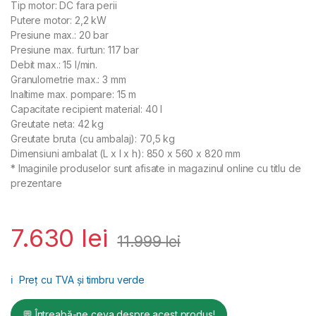
Tip motor: DC fara perii
Putere motor: 2,2 kW
Presiune max.: 20 bar
Presiune max. furtun: 117 bar
Debit max.: 15 l/min.
Granulometrie max.: 3 mm
Inaltime max. pompare: 15 m
Capacitate recipient material: 40 l
Greutate neta: 42 kg
Greutate bruta (cu ambalaj): 70,5 kg
Dimensiuni ambalat (L x l x h): 850 x 560 x 820 mm
* Imaginile produselor sunt afisate in magazinul online cu titlu de
prezentare
7.630
lei
11.999
lei
ℹ️
Preț cu TVA și timbru verde
💬 Întreabă-ne ceva despre acest produs!