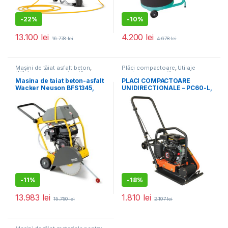
-
22%
-
10%
13.100
lei
4.200
lei
16.778
lei
4.678
lei
Mașini de tăiat asfalt beton
,
Plăci compactoare
,
Utilaje
Utilaje pentru construcții
pentru construcții
Masina de taiat beton-asfalt
PLACI COMPACTOARE
Wacker Neuson BFS1345,
UNIDIRECTIONALE – PC60-L,
motor termic 4T, 450 mm
8.2 kN, motor Loncin,
benzina 1.63 cp, greutate 54
kg
-
11%
-
18%
13.983
lei
1.810
lei
15.750
lei
2.197
lei