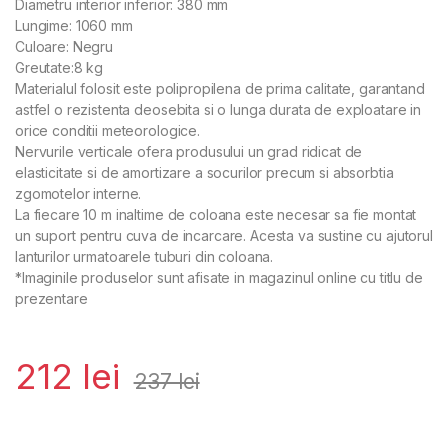
Diametru interior inferior: 380 mm
Lungime: 1060 mm
Culoare: Negru
Greutate:8 kg
Materialul folosit este polipropilena de prima calitate, garantand
astfel o rezistenta deosebita si o lunga durata de exploatare in
orice conditii meteorologice.
Nervurile verticale ofera produsului un grad ridicat de
elasticitate si de amortizare a socurilor precum si absorbtia
zgomotelor interne.
La fiecare 10 m inaltime de coloana este necesar sa fie montat
un suport pentru cuva de incarcare. Acesta va sustine cu ajutorul
lanturilor urmatoarele tuburi din coloana.
*Imaginile produselor sunt afisate in magazinul online cu titlu de
prezentare
212
lei
237
lei