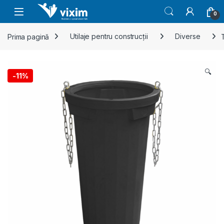
Skip to navigation
Skip to content
0
Prima pagină
Utilaje pentru construcții
Diverse
🔍
-
11%