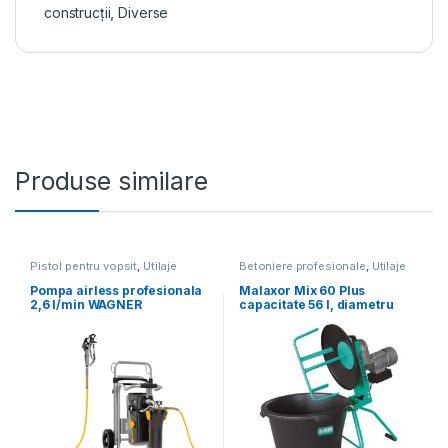
construcții
,
Diverse
Produse similare
Pistol pentru vopsit
,
Utilaje
Betoniere profesionale
,
Utilaje
pentru construcții
pentru construcții
Pompa airless profesionala
Malaxor Mix 60 Plus
2,6 l/min WAGNER
capacitate 56 l, diametru
SuperFinish 23 Plus HEA
cuva 580 mm, motor 230V,
Spraypack
0.55 kW