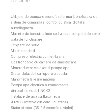
DESCRIERE:
Utilajele de pompare monofazate Imer beneficiaza de
sistem de comanda si control cu afisaj digital si
autodiagnoza
Masinile de tencuiala Imer se livreaza echipate de serie
gata de functionare
Echipare de serie:
Mixer standard
Compresor electric cu membrana
Cos tronconic cu camera de amestecare
Motoreductor malaxor si pompa apa
Gratar detasabil cu rupere a sacului
Manometru la iesire material
Pompa apa electrica autoamorsanta
din otel inoxidabil INGX2
Instalatie de apa cu fluxometru
4 roti (2 rotative din care 1 cu frana)
Stator si rotor (D5-2,5 monoflex, violet)