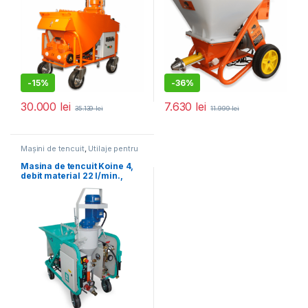
-
15%
-
36%
30.000
lei
7.630
lei
35.139
lei
11.999
lei
Mașini de tencuit
,
Utilaje pentru
construcții
Masina de tencuit Koine 4,
debit material 22 l/min.,
motor 400V, 7.75 kW,
distanta maxima de
pompare 25 m