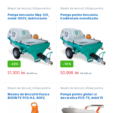
Mașini de tencuit
,
Utilaje pentru
Mașini de tencuit
,
Utilaje pentru
construcții
construcții
Pompa tencuiala Step 120,
Pompa pentru tencuiala
motor 400V, debit maxim
traditionala monofazata
material 35 l/min
Step 120, debit maxim
material 25 l/min., dist. de
pompare orizontal/vertical
40/15 m
-
23%
-
10%
51.300
lei
50.998
lei
66.195
lei
56.535
lei
Mașini de tencuit
,
Utilaje pentru
Mașini de tencuit
,
Utilaje pentru
construcții
construcții
Masina de tencuit trifazica
Pompa pentru gleturi si
BISONTE PCS-K4, 400V,
decorativa PCS-T5, debit 15
debit material 6-40 l /min.
l/min., motor 2200W