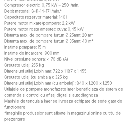
Compresor electric: 0,75 kW – 250 l/min.
Debit material: 8-11-14-17 l/min.*
Capacitate rezervor material: 140 l
Putere motor mixare/pompare: 2,2 kW
Putere motor roata amestec cuva: 0,45 kW
Distanta max. de pompare furtun Ø 25mm: 20 m*
Distanta max. de pompare furtun Ø 35mm: 40 m*
Inaltime pompare: 15 m
Inaltime de incarcare: 900 mm
Nivel presiune sonora: < 76 dB (A)
Greutate utilaj: 255 kg
Dimensiuni utilaj Lxlxh mm: 722 x 1.187 x 1.455
Greutate utilaj (cu ambalaj): 325 kg
Dimensiuni utilaj Lxlxh mm (cu ambalaj): 840 x 1.200 x 1.250
Utilajele de pompare monofazate Imer beneficiaza de sistem de
comanda si control cu afisaj digital si autodiagnoza
Masinile de tencuiala Imer se livreaza echipate de serie gata de
functionare
*Imaginile produselor sunt afisate in magazinul online cu titlu de
prezentare