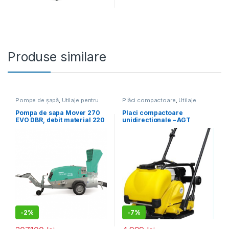
Produse similare
Pompe de șapă
,
Utilaje pentru
Plăci compactoare
,
Utilaje
construcții
pentru construcții
Pompa de sapa Mover 270
Placi compactoare
EVO DBR, debit material 220
unidirectionale – AGT
l/ciclu, granulometrie max.
PCL100 GX160 cu pad pt.
12 – 16 mm, motor diesel, 47
pavele, rezervor de apa si
cp
roti ptr transport
-
2%
-
7%