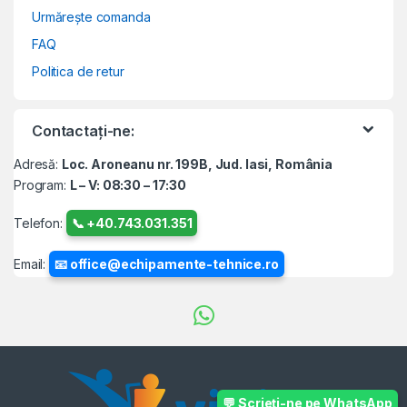
Urmărește comanda
FAQ
Politica de retur
Contactați-ne:
Adresă:
Loc. Aroneanu nr. 199B, Jud. Iasi, România
Program:
L – V: 08:30 – 17:30
Telefon:
📞 +40.743.031.351
Email:
📧 office@echipamente-tehnice.ro
💬 Scrieți-ne pe WhatsApp