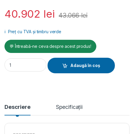
40.902
lei
43.066
lei
ℹ️
Preț cu TVA și timbru verde
💬 Întreabă-ne ceva despre acest produs!
Pompă de tencuit Koine 35 EVO, debit material 8-11-14-17 l/
Adaugă în coș
Descriere
Specificații