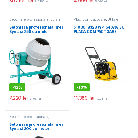
307.100
lei
4.999
lei
312.160
lei
5.390
lei
Betoniere profesionale
,
Utilaje
Plăci compactoare
,
Utilaje
pentru construcții
pentru construcții
Betoniera profesionala Imer
5100018329 WP1540Aw EU
Syntesi 250 cu motor
PLACA COMPACTOARE
monofazat
UNIDIRECȚIONALĂ, 92KG,
15KN, HONDA GX160,
PORNIRE LA SFOARĂ CU
REZERVOR DE APA
-
12%
-
10%
7.220
lei
11.389
lei
8.186
lei
12.711
lei
Betoniere profesionale
,
Utilaje
pentru construcții
Betoniera profesionala Imer
Syntesi 300 cu motor
monofazat