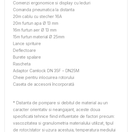
Comenzi ergonomice si display cu leduri
Comanda pneumatica la distanta
20m cablu cu stecher 16A
20m furtun apa Ø 13 mm
16m furtun aer Ø 13 mm
15m furtun material Ø 25mm
Lance sprituire
Deflectoare
Burete spalare
Rascheta
Adaptor Camlock DN 35F – DN25M
Cheie pentru inlocuirea rotorului
Caseta de accesorii încorporată
* Distanta de pompare si debitul de material au un
caracter orientativ si neangajant, aceste doua
specificatii tehnice fiind influentate de factori precum:
vascozitatea si granulometria materialului utilizat, tipul
de rotor/stator si uzura acestuia, temperatura mediului