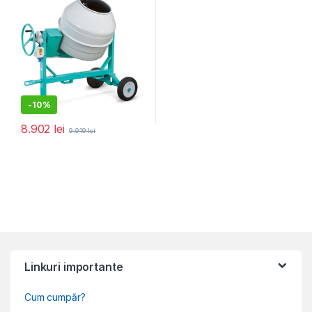
-
10%
8.902
lei
9.919
lei
Linkuri importante
Cum cumpăr?