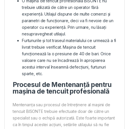
O mașină de tencuit profesională BISONTE nu
trebuie utilizată de către un operator fără
experiență. Utilajul dispune de multe comenzi și
parametri de funcționare, deci va fi nevoie de un
operator cu experiență. Prin urmare, nu lăsați
nesupravegheat utilajul.
Furtunurile și tot traseul materialului ce urmează a fi
livrat trebuie verificat. Mașina de tencuit
funcționează la o presiune de 40 de bari. Orice
valoare care nu se încadrează în apropierea
acestui interval înseamnă defecțiuni, furtunuri
sparte, etc.
Procesul de Mentenanță pentru
mașina de tencuit profesională
Mentenanța sau procesul de întreținere al mașinii de
tencuit BISONTE trebuie efectuate doar de către un
specialist sau o echipă autorizată. Este foarte important
ca în timpul acestei acțiuni, setările utilajului să nu fie