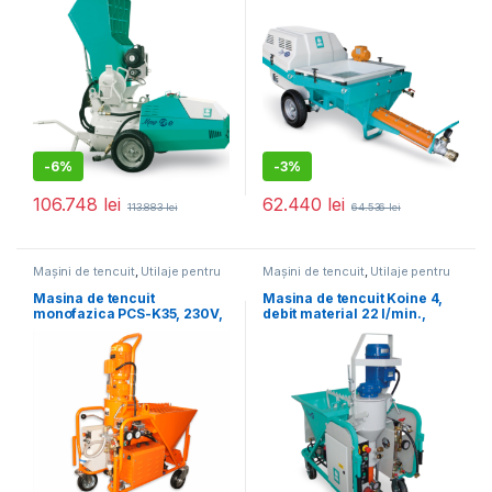
orizontal/vertical 60/30 m
-
6%
-
3%
106.748
lei
62.440
lei
113.883
lei
64.536
lei
Mașini de tencuit
,
Utilaje pentru
Mașini de tencuit
,
Utilaje pentru
construcții
construcții
Masina de tencuit
Masina de tencuit Koine 4,
monofazica PCS-K35, 230V,
debit material 22 l/min.,
debit material 5-20 l /min.
motor 400V, 7.75 kW,
distanta maxima de
pompare 25 m