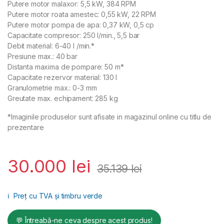
Putere motor malaxor: 5,5 kW, 384 RPM
Putere motor roata amestec: 0,55 kW, 22 RPM
Putere motor pompa de apa: 0,37 kW, 0,5 cp
Capacitate compresor: 250 l/min., 5,5 bar
Debit material: 6-40 l /min.*
Presiune max.: 40 bar
Distanta maxima de pompare: 50 m*
Capacitate rezervor material: 130 l
Granulometrie max.: 0-3 mm
Greutate max. echipament: 285 kg
*Imaginile produselor sunt afisate in magazinul online cu titlu de
prezentare
30.000
lei
35.139
lei
ℹ️
Preț cu TVA și timbru verde
💬 Întreabă-ne ceva despre acest produs!