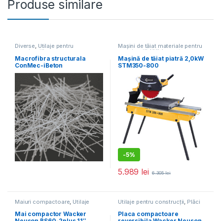
Produse similare
Diverse
,
Utilaje pentru
Mașini de tăiat materiale pentru
construcții
construcții
,
Utilaje pentru
construcții
Macrofibra structurala
Mașină de tăiat piatră 2,0kW
ConMec-iBeton
STM350-800
-
5%
5.989
lei
6.305
lei
Maiuri compactoare
,
Utilaje
Utilaje pentru construcții
,
Plăci
pentru construcții
compactoare
Mai compactor Wacker
Placa compactoare
Neuson BS60-2plus 11″,
reversibila Wacker Neuson