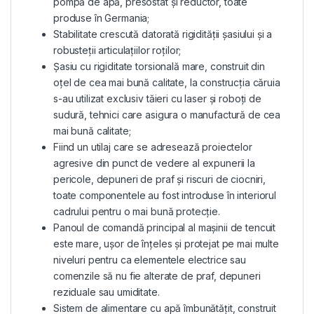
pompă de apă, presostat și reductor, toate
produse în Germania;
Stabilitate crescută datorată rigidității șasiului și a
robusteții articulațiilor roților;
Șasiu cu rigiditate torsională mare, construit din
oțel de cea mai bună calitate, la construcția căruia
s-au utilizat exclusiv tăieri cu laser și roboți de
sudură, tehnici care asigura o manufactură de cea
mai bună calitate;
Fiind un utilaj care se adresează proiectelor
agresive din punct de vedere al expunerii la
pericole, depuneri de praf și riscuri de ciocniri,
toate componentele au fost introduse în interiorul
cadrului pentru o mai bună protecție.
Panoul de comandă principal al mașinii de tencuit
este mare, ușor de înțeles și protejat pe mai multe
niveluri pentru ca elementele electrice sau
comenzile să nu fie alterate de praf, depuneri
reziduale sau umiditate.
Sistem de alimentare cu apă îmbunătățit, construit