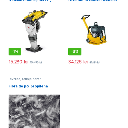
motor 2T, forta de impact 18
DPU3050He, diesel, greutate
kN, greutate 66 kg
206 kg, forta de impact 30
kN, pornire electrica
-
1%
-
8%
15.280
lei
34.126
lei
15.470
lei
37.114
lei
Diverse
,
Utilaje pentru
construcții
Fibra de polipropilena