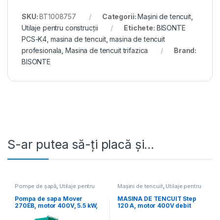
SKU:
BT1008757
Categorii:
Mașini de tencuit
,
Utilaje pentru construcții
Etichete:
BISONTE
PCS-K4
,
masina de tencuit
,
masina de tencuit
profesionala
,
Masina de tencuit trifazica
Brand:
BISONTE
S-ar putea să-ți placă și…
Pompe de șapă
,
Utilaje pentru
Mașini de tencuit
,
Utilaje pentru
construcții
construcții
Pompa de sapa Mover
MASINA DE TENCUIT Step
270EB, motor 400V, 5.5 kW,
120 A, motor 400V debit
granulometrie max. 10/15
maxim material 7 m³/h,
mm
distanta de pompare