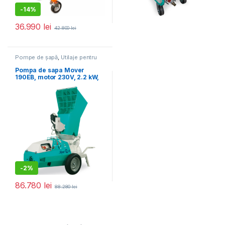
-
14%
36.990
lei
42.800
lei
Pompe de șapă
,
Utilaje pentru
construcții
Pompa de sapa Mover
190EB, motor 230V, 2.2 kW,
granulometrie 10/15 mm
-
2%
86.780
lei
88.280
lei