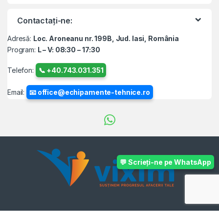
Contactați-ne:
Adresă:
Loc. Aroneanu nr. 199B, Jud. Iasi, România
Program:
L – V: 08:30 – 17:30
Telefon:
📞 +40.743.031.351
Email:
📧 office@echipamente-tehnice.ro
💬 Scrieți-ne pe WhatsApp