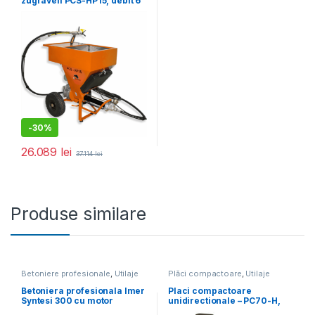
zugraveli PCS-HP15, debit 6
l/min., motor 2200W
-
30%
26.089
lei
37.114
lei
Produse similare
Betoniere profesionale
,
Utilaje
Plăci compactoare
,
Utilaje
pentru construcții
pentru construcții
Betoniera profesionala Imer
Placi compactoare
Syntesi 300 cu motor
unidirectionale – PC70-H,
monofazat
11.5 kN, motor Honda,