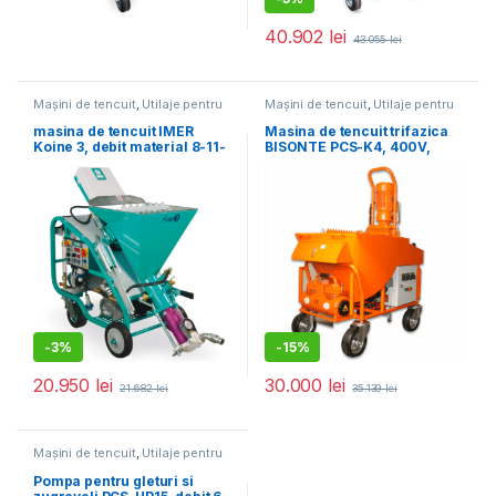
40.902
lei
43.055
lei
Mașini de tencuit
,
Utilaje pentru
Mașini de tencuit
,
Utilaje pentru
construcții
construcții
masina de tencuit IMER
Masina de tencuit trifazica
Koine 3, debit material 8-11-
BISONTE PCS-K4, 400V,
14-17 l/min., motor 230V, 3.4
debit material 6-40 l /min.
kW, distanta maxima de
pompare 15 m
-
3%
-
15%
20.950
lei
30.000
lei
21.682
lei
35.139
lei
Mașini de tencuit
,
Utilaje pentru
construcții
Pompa pentru gleturi si