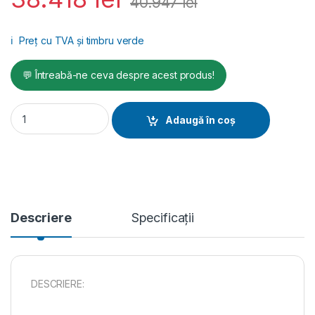
40.947
lei
ℹ️
Preț cu TVA și timbru verde
💬 Întreabă-ne ceva despre acest produs!
Pompă de tencuit Koine 3.1, debit max. material 17 l/min., mot
Adaugă în coș
Descriere
Specificații
DESCRIERE: