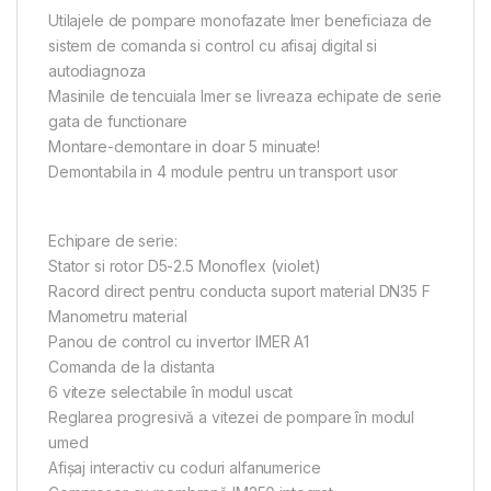
Utilajele de pompare monofazate Imer beneficiaza de
sistem de comanda si control cu afisaj digital si
autodiagnoza
Masinile de tencuiala Imer se livreaza echipate de serie
gata de functionare
Montare-demontare in doar 5 minuate!
Demontabila in 4 module pentru un transport usor
Echipare de serie:
Stator si rotor D5-2.5 Monoflex (violet)
Racord direct pentru conducta suport material DN35 F
Manometru material
Panou de control cu invertor IMER A1
Comanda de la distanta
6 viteze selectabile în modul uscat
Reglarea progresivă a vitezei de pompare în modul
umed
Afișaj interactiv cu coduri alfanumerice