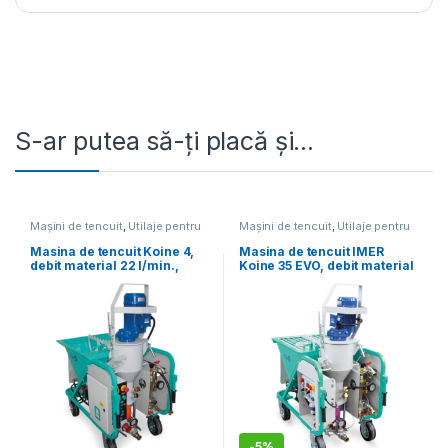
S-ar putea să-ți placă și…
Mașini de tencuit
,
Utilaje pentru
Mașini de tencuit
,
Utilaje pentru
construcții
construcții
Masina de tencuit Koine 4,
Masina de tencuit IMER
debit material 22 l/min.,
Koine 35 EVO, debit material
motor 400V, 7.75 kW,
8-11-14-17 l/min., motor
distanta maxima de
230V, 3,85 kW, distanta
pompare 25 m
maxima de pompare 20-
40m*
-
5%