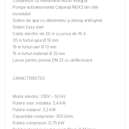
Compresor cu membrană IM250 integrat
Pompa autoamorsanta Calpeda NGX2 din otel
inoxidabil
Sistem de apă cu debitmetru și drenaj antiîngheț
Sistem Easy start
Cablu electric de 20 m cu priza de 16 A
20 m furtun apa Ø 19 mm
16 m furtun aer Ø 13 mm
15 m furtun material Ø 25 mm
Lance pentru premix DN 25 cu deflectoare
CARACTERISTICI:
Motor electric: 230V – 50 Hz
Putere max. instalata: 3,4 kW
Putere malaxor: 2,2 kW
Capacitate compresor: 250 l/min.
Putere compresor: 0,75 kW