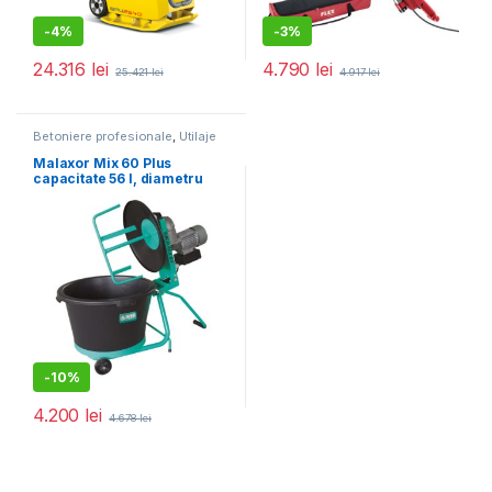
-
4%
-
3%
24.316
lei
4.790
lei
25.421
lei
4.917
lei
Betoniere profesionale
,
Utilaje
pentru construcții
Malaxor Mix 60 Plus
capacitate 56 l, diametru
cuva 580 mm, motor 230V,
0.55 kW
-
10%
4.200
lei
4.678
lei