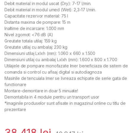
Debit material in modul uscat (Dry): 7-17 l/min.
Debit material in modul umed (Wet): 2,3-17 l/min.
Capacitate rezervor material: 75 l
Distanta maxima de pompare: 15 m
Inaltime de incarcare: 1.000 mm
Nivel zgomot: <76 dB (A)
Greutate totala utilaj: 159 kg
Greutate utilaj cu ambalaj: 230 kg
Dimensiuni utilaj Lxlxh (mm): 1.060 x 660 x 1.500
Dimensiuni utilaj cu ambalaj Lxlxh (mm): 1.600 x 800 x 1.700
Utilajele de pompare monofazate Imer beneficiaza de sistem de
comanda si control cu afisaj digital si autodiagnoza
Masinile de tencuiala Imer se livreaza echipate de serie gata de
functionare
Montare-demontare in doar 5 minuate!
Demontabila in 4 module pentru un transport usor
*Imaginile produselor sunt afisate in magazinul online cu titlu de
prezentare
38.418
lei