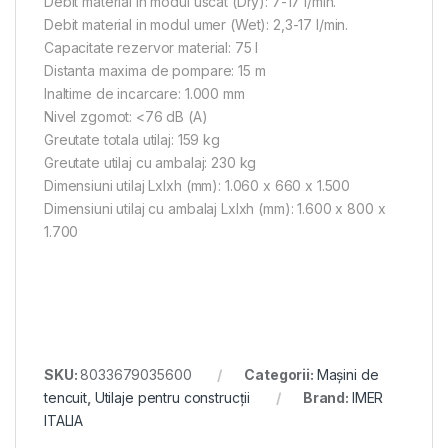
Debit material in modul uscat (Dry): 7-17 l/min.
Debit material in modul umer (Wet): 2,3-17 l/min.
Capacitate rezervor material: 75 l
Distanta maxima de pompare: 15 m
Inaltime de incarcare: 1.000 mm
Nivel zgomot: <76 dB (A)
Greutate totala utilaj: 159 kg
Greutate utilaj cu ambalaj: 230 kg
Dimensiuni utilaj Lxlxh (mm): 1.060 x 660 x 1.500
Dimensiuni utilaj cu ambalaj Lxlxh (mm): 1.600 x 800 x
1.700
SKU:
8033679035600
Categorii:
Mașini de
tencuit
,
Utilaje pentru construcții
Brand:
IMER
ITALIA