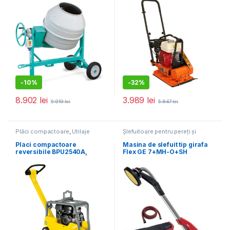
benzina 5.5 cp, greutate 65
kg
-
10%
-
32%
8.902
lei
3.989
lei
9.919
lei
5.847
lei
Plăci compactoare
,
Utilaje
Șlefuitoare pentru pereți și
pentru construcții
tavane
,
Utilaje pentru construcții
Placi compactoare
Masina de slefuit tip girafa
reversibile BPU2540A,
Flex GE 7+MH-O+SH
400X703MM,145KG,25KN,M
230/CEE, 710 W, 225 mm
OTOR HONDA
GX160,PORNIRE LA SFOARA