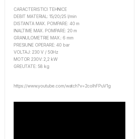
CARACTERISTICI TEHNICE
DEBIT MATERIAL: 15/20/25 l/min
DISTANTA MAX. POMPARE: 40 m
INALTIME MAX. POMPARE: 20 m
GRANULOMETRIE MAX.: 6 mm
PRESIUNE OPERARE: 40 bar
VOLTAJ: 230 V / 50Hz
MOTOR 230V: 2,2 kW
GREUTATE: 58 kg
https://www.youtube.com/watch?v=2coIhFPuV1g