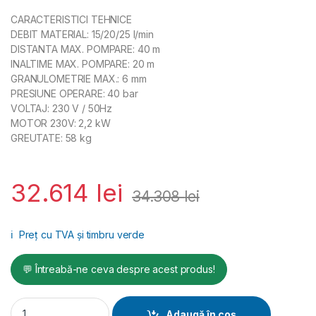
CARACTERISTICI TEHNICE
DEBIT MATERIAL: 15/20/25 l/min
DISTANTA MAX. POMPARE: 40 m
INALTIME MAX. POMPARE: 20 m
GRANULOMETRIE MAX.: 6 mm
PRESIUNE OPERARE: 40 bar
VOLTAJ: 230 V / 50Hz
MOTOR 230V: 2,2 kW
GREUTATE: 58 kg
32.614
lei
34.308
lei
ℹ️
Preț cu TVA și timbru verde
💬 Întreabă-ne ceva despre acest produs!
Pompă cu surub PlastCoat 1030E Spraypack, debit material 15/
Adaugă în coș