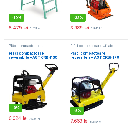
-
10%
-
32%
8.479
lei
3.989
lei
9.431
lei
5.847
lei
Plăci compactoare
,
Utilaje
Plăci compactoare
,
Utilaje
pentru construcții
pentru construcții
Placi compactoare
Placi compactoare
reversibile – AGT CRBH130
reversibile – AGT CRBH170
GX160 cu pad vulkolan pt.
GX200 cu extensii placa de
pavele
bază
-
9%
-
9%
6.924
lei
7.576
lei
7.663
lei
8.389
lei