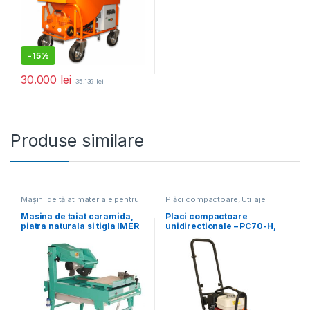
-
15%
30.000
lei
35.139
lei
Produse similare
Mașini de tăiat materiale pentru
Plăci compactoare
,
Utilaje
construcții
,
Utilaje pentru
pentru construcții
construcții
Masina de taiat caramida,
Placi compactoare
piatra naturala si tigla IMER
unidirectionale – PC70-H,
– M400 SMART – disc
11.5 kN, motor Honda,
400mm inclus
benzina 5.5 cp, greutate 65
kg