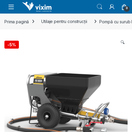
Skip to navigation
Skip to content
0
Prima pagină
Utilaje pentru construcții
Pompă cu surub P
🔍
-
5%