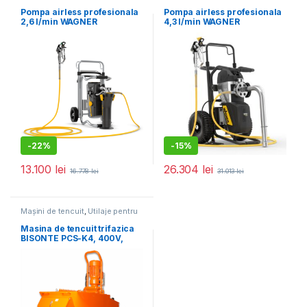
pentru construcții
pentru construcții
Pompa airless profesionala
Pompa airless profesionala
2,6 l/min WAGNER
4,3 l/min WAGNER
SuperFinish 23 Plus HEA
SuperFinish 33 Plus
Spraypack
-
22%
-
15%
13.100
lei
26.304
lei
16.778
lei
31.013
lei
Mașini de tencuit
,
Utilaje pentru
construcții
Masina de tencuit trifazica
BISONTE PCS-K4, 400V,
debit material 6-40 l /min.