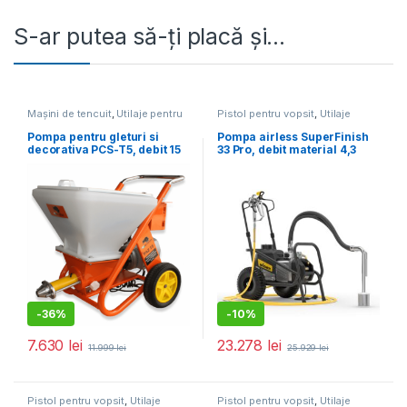
S-ar putea să-ți placă și…
Mașini de tencuit
,
Utilaje pentru
Pistol pentru vopsit
,
Utilaje
construcții
pentru construcții
Pompa pentru gleturi si
Pompa airless SuperFinish
decorativa PCS-T5, debit 15
33 Pro, debit material 4,3
l/min., motor 2200W
l/min., duza max. 0.033″,
motor electric 2,2 kW
-
36%
-
10%
7.630
lei
23.278
lei
11.999
lei
25.929
lei
Pistol pentru vopsit
,
Utilaje
Pistol pentru vopsit
,
Utilaje