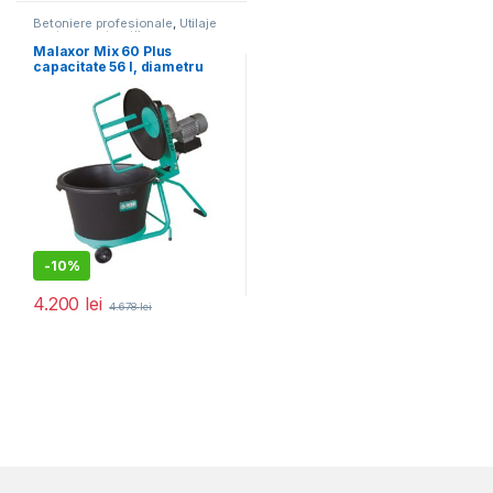
Betoniere profesionale
,
Utilaje
pentru construcții
Malaxor Mix 60 Plus
capacitate 56 l, diametru
cuva 580 mm, motor 230V,
0.55 kW
-
10%
4.200
lei
4.678
lei