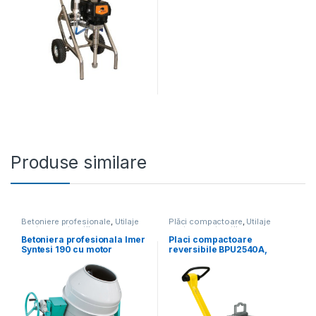
Produse similare
Betoniere profesionale
,
Utilaje
Plăci compactoare
,
Utilaje
pentru construcții
pentru construcții
Betoniera profesionala Imer
Placi compactoare
Syntesi 190 cu motor
reversibile BPU2540A,
monofazat
400X703MM,145KG,25KN,M
OTOR HONDA
GX160,PORNIRE LA SFOARA