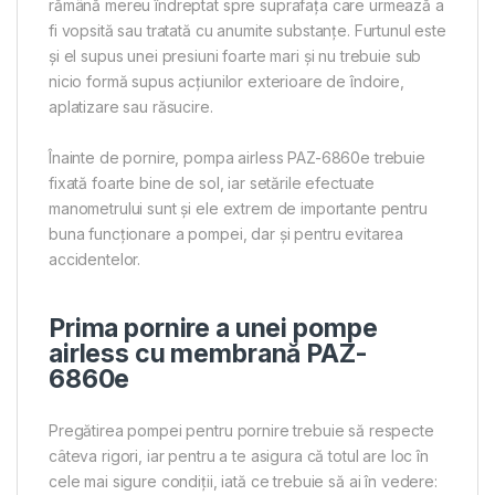
rămână mereu îndreptat spre suprafața care urmează a
fi vopsită sau tratată cu anumite substanțe. Furtunul este
și el supus unei presiuni foarte mari și nu trebuie sub
nicio formă supus acțiunilor exterioare de îndoire,
aplatizare sau răsucire.
Înainte de pornire, pompa airless PAZ-6860e trebuie
fixată foarte bine de sol, iar setările efectuate
manometrului sunt și ele extrem de importante pentru
buna funcționare a pompei, dar și pentru evitarea
accidentelor.
Prima pornire a unei pompe
airless cu membrană PAZ-
6860e
Pregătirea pompei pentru pornire trebuie să respecte
câteva rigori, iar pentru a te asigura că totul are loc în
cele mai sigure condiții, iată ce trebuie să ai în vedere: