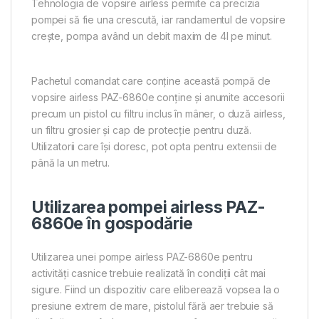
Tehnologia de vopsire airless permite ca precizia
pompei să fie una crescută, iar randamentul de vopsire
crește, pompa având un debit maxim de 4l pe minut.
Pachetul comandat care conține această pompă de
vopsire airless PAZ-6860e conține și anumite accesorii
precum un pistol cu filtru inclus în mâner, o duză airless,
un filtru grosier și cap de protecție pentru duză.
Utilizatorii care își doresc, pot opta pentru extensii de
până la un metru.
Utilizarea pompei airless PAZ-
6860e în gospodărie
Utilizarea unei pompe airless PAZ-6860e pentru
activități casnice trebuie realizată în condiții cât mai
sigure. Fiind un dispozitiv care eliberează vopsea la o
presiune extrem de mare, pistolul fără aer trebuie să