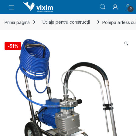
Skip to navigation
Skip to content
0
Prima pagină
Utilaje pentru construcții
Pompa airless c
🔍
-
51%