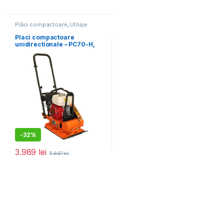
Plăci compactoare
,
Utilaje
pentru construcții
Placi compactoare
unidirectionale – PC70-H,
11.5 kN, motor Honda,
benzina 5.5 cp, greutate 65
kg
-
32%
3.989
lei
5.847
lei