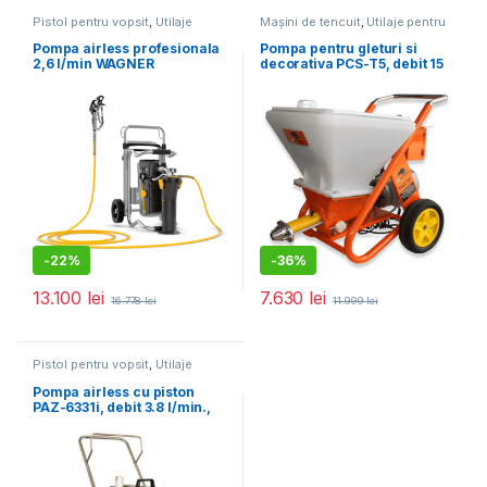
Pistol pentru vopsit
,
Utilaje
Mașini de tencuit
,
Utilaje pentru
pentru construcții
construcții
Pompa airless profesionala
Pompa pentru gleturi si
2,6 l/min WAGNER
decorativa PCS-T5, debit 15
SuperFinish 23 Plus HEA
l/min., motor 2200W
Spraypack
-
22%
-
36%
13.100
lei
7.630
lei
16.778
lei
11.999
lei
Pistol pentru vopsit
,
Utilaje
pentru construcții
Pompa airless cu piston
PAZ-6331i, debit 3.8 l/min.,
motor 1800W