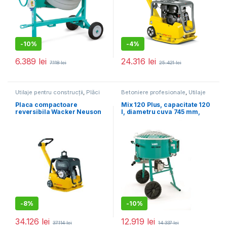
-
10%
-
4%
6.389
lei
24.316
lei
7.118
lei
25.421
lei
Utilaje pentru construcții
,
Plăci
Betoniere profesionale
,
Utilaje
compactoare
pentru construcții
Placa compactoare
Mix 120 Plus, capacitate 120
reversibila Wacker Neuson
l, diametru cuva 745 mm,
DPU3050He, diesel, greutate
motor 230V, 1.4 kW
206 kg, forta de impact 30
kN, pornire electrica
-
8%
-
10%
34.126
lei
12.919
lei
37.114
lei
14.337
lei