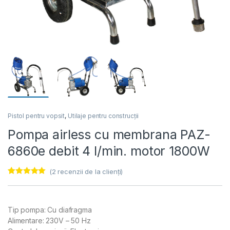
Pistol pentru vopsit
,
Utilaje pentru construcții
Pompa airless cu membrana PAZ-
6860e debit 4 l/min. motor 1800W
(
2
recenzii de la clienți)
Evaluat la
2
5.00
din 5 pe
baza a
evaluări de la
Tip pompa: Cu diafragma
clienți
Alimentare: 230V – 50 Hz