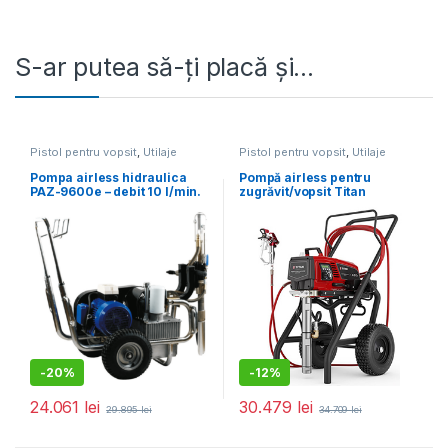
S-ar putea să-ți placă și…
Pistol pentru vopsit
,
Utilaje
Pistol pentru vopsit
,
Utilaje
pentru construcții
pentru construcții
Pompa airless hidraulica
Pompă airless pentru
PAZ-9600e – debit 10 l/min.
zugrăvit/vopsit Titan
motor 5.5 kW (pentru gleturi
Performance 1650E HR
lichide)
-
20%
-
12%
24.061
lei
30.479
lei
29.895
lei
34.709
lei