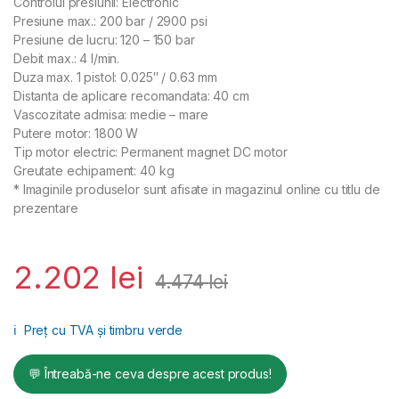
Controlul presiunii: Electronic
Presiune max.: 200 bar / 2900 psi
Presiune de lucru: 120 – 150 bar
Debit max.: 4 l/min.
Duza max. 1 pistol: 0.025″ / 0.63 mm
Distanta de aplicare recomandata: 40 cm
Vascozitate admisa: medie – mare
Putere motor: 1800 W
Tip motor electric: Permanent magnet DC motor
Greutate echipament: 40 kg
* Imaginile produselor sunt afisate in magazinul online cu titlu de
prezentare
2.202
lei
4.474
lei
ℹ️
Preț cu TVA și timbru verde
💬 Întreabă-ne ceva despre acest produs!