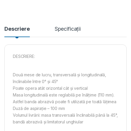
Descriere
Specificații
DESCRIERE:
Două mese de lucru, transversală şi longitudinală,
înclinabile între 0° şi 45°
Poate opera atât orizontal cât şi vertical
Masa longitudinală este reglabilă pe înălţime (110 mm).
Astfel banda abrazivă poate fi utilizată pe toată lăţimea
Duză de aspirație – 100 mm
Volumul livrării: masa transversală înclinabilă până la 45°,
bandă abrazivă şi limitatorul unghiular