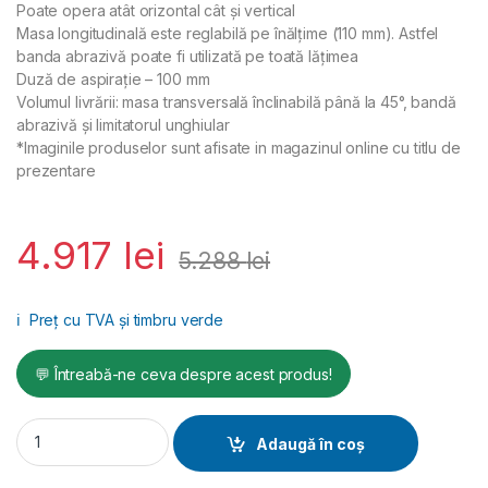
Poate opera atât orizontal cât şi vertical
Masa longitudinală este reglabilă pe înălţime (110 mm). Astfel
banda abrazivă poate fi utilizată pe toată lăţimea
Duză de aspirație – 100 mm
Volumul livrării: masa transversală înclinabilă până la 45°, bandă
abrazivă şi limitatorul unghiular
*Imaginile produselor sunt afisate in magazinul online cu titlu de
prezentare
4.917
lei
5.288
lei
ℹ️
Preț cu TVA și timbru verde
💬 Întreabă-ne ceva despre acest produs!
Masina pentru polizare laterala KSO 790 230 V quantity
Adaugă în coș