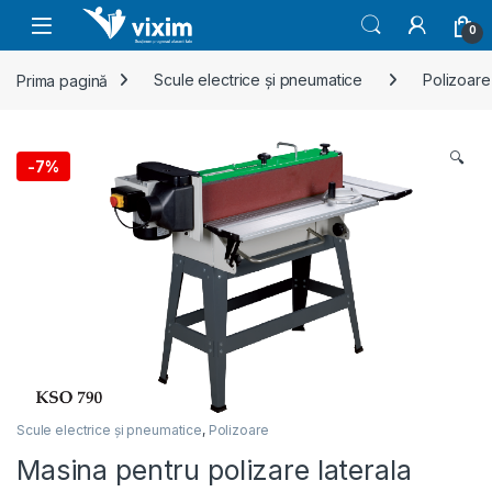
Skip to navigation
Skip to content
0
Prima pagină
Scule electrice și pneumatice
Polizoare
🔍
-
7%
Scule electrice și pneumatice
,
Polizoare
Masina pentru polizare laterala