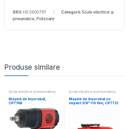
SKU:
HS.5900791
Categorii:
Scule electrice și
pneumatice
,
Polizoare
Produse similare
Scule electrice și pneumatice
,
Scule electrice și pneumatice
,
Mașini de înșurubat
Mașini de înșurubat
Mașină de înșurubat,
Mașină de înșurubat cu
CP7748
impact 3/8” 110 Nm, CP7721