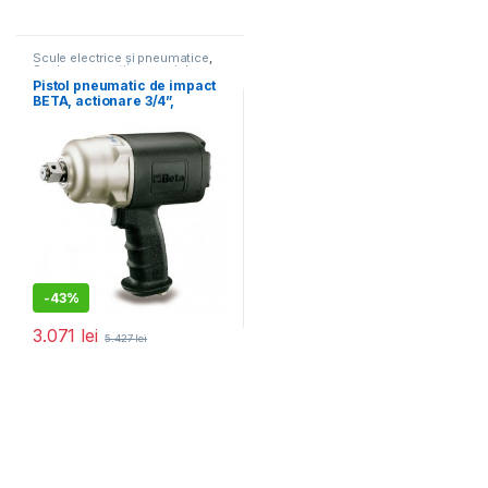
Scule electrice și pneumatice
,
Scule pneumatice speciale
Pistol pneumatic de impact
BETA, actionare 3/4”,
1800NM 1928CD
-
43%
3.071
lei
5.427
lei