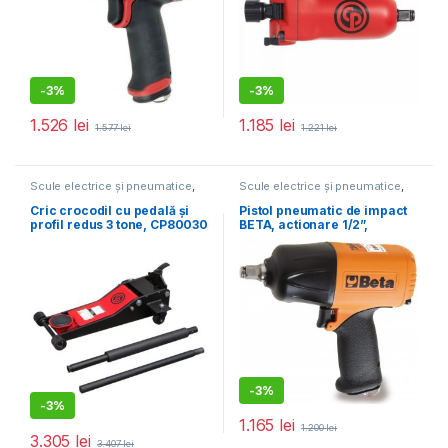
-
3%
-
3%
1.526
lei
1.185
lei
1.577
lei
1.221
lei
Scule electrice și pneumatice
,
Scule electrice și pneumatice
,
Echipamente service auto
Scule pneumatice speciale
Cric crocodil cu pedală și
Pistol pneumatic de impact
profil redus 3 tone, CP80030
BETA, actionare 1/2”,
1750NM 1927P
-
3%
-
3%
1.165
lei
1.200
lei
3.305
lei
3.407
lei