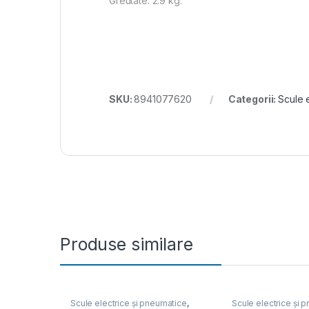
Greutate: 2.9 kg.
SKU:
8941077620
Categorii:
Scule 
Produse similare
Scule electrice și pneumatice
,
Scule electrice și 