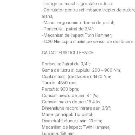
-Design compact si greutate redusa;
-Comutator pentru schimbarea treptei de putere 
mana;
-Maner ergonomic in forma de pistol;
-Portscula – patrat de 3/4”;
-Mecanism de impact Twin Hammer;
-1420 Nm cuplu maxim pe sensul de desfacere.
CARACTERISTICI TEHNICE:
Portscula: Patrat de 3/4”;
Gama de lucru al cuplului: 200 – 900 Nm;
Cuplu maxim (desfacere): 1420 Nm;
Turatie: 4850 rpm;
Percutie: 960 bpm;
Consum mediu de aer: 4.1 l/s;
Consum maxim de aer: 16.4 l/s;
Dimensiune racord intrare aer: 3/8″;
Maner principal: Tip pistol;
Diametrul furtunului min.: 13 mm;
Mecanism de impact Twin Hammer;
Lungime: 158 mm;