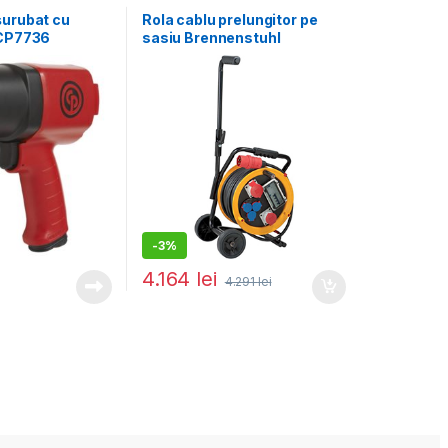
ubat
șurubat cu
Rola cablu prelungitor pe
 CP7736
sasiu Brennenstuhl
1319200010, 30 m, cu
stecher CEE 400 V, 2 prize
CEE 400 V si 3 prize 230 V,
IP44
-
3%
4.164
lei
4.291
lei