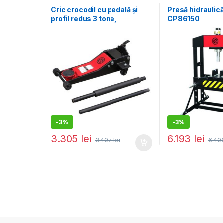
Echipamente service auto
Echipamente servi
Cric crocodil cu pedală și
Presă hidraulică
profil redus 3 tone,
CP86150
CP80030
-
3%
-
3%
3.305
lei
6.193
lei
3.407
lei
6.40