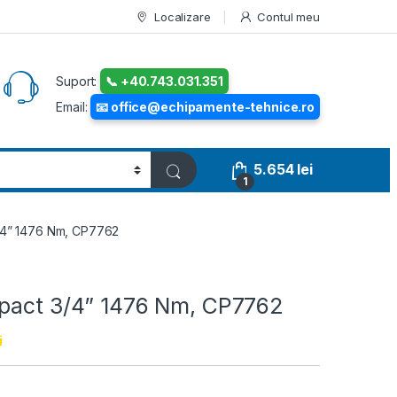
Localizare
Contul meu
Suport:
📞 +40.743.031.351
Email:
📧 office@echipamente-tehnice.ro
5.654
lei
1
3/4” 1476 Nm, CP7762
mpact 3/4” 1476 Nm, CP7762
i