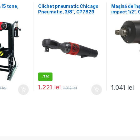
ce auto
Mașini de înșur
 15 tone,
Clichet pneumatic Chicago
Mașină de în
Pneumatic, 3/8”, CP7829
impact 1/2”,
-
7%
1.221
lei
1.041
lei
6
lei
1.312
lei