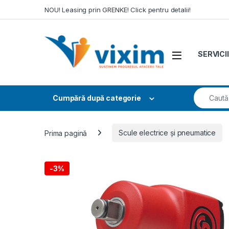
Skip to navigation
Skip to content
NOU! Leasing prin GRENKE! Click pentru detalii!
SERVICII
Search fo
Cumpără după categorie
Prima pagină
Scule electrice și pneumatice
-
3%