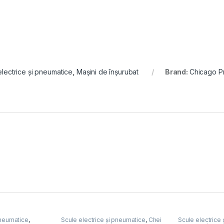
electrice și pneumatice
,
Mașini de înșurubat
Brand:
Chicago P
pneumatice
,
Scule electrice și pneumatice
,
Chei
Scule electrice