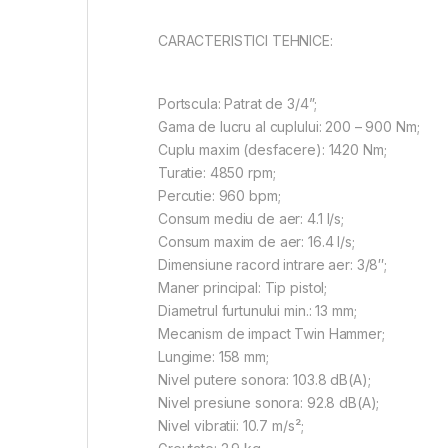
CARACTERISTICI TEHNICE:
Portscula: Patrat de 3/4”;
Gama de lucru al cuplului: 200 – 900 Nm;
Cuplu maxim (desfacere): 1420 Nm;
Turatie: 4850 rpm;
Percutie: 960 bpm;
Consum mediu de aer: 4.1 l/s;
Consum maxim de aer: 16.4 l/s;
Dimensiune racord intrare aer: 3/8″;
Maner principal: Tip pistol;
Diametrul furtunului min.: 13 mm;
Mecanism de impact Twin Hammer;
Lungime: 158 mm;
Nivel putere sonora: 103.8 dB(A);
Nivel presiune sonora: 92.8 dB(A);
Nivel vibratii: 10.7 m/s²;