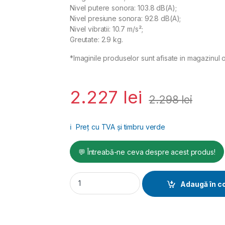
Nivel putere sonora: 103.8 dB(A);
Nivel presiune sonora: 92.8 dB(A);
Nivel vibratii: 10.7 m/s²;
Greutate: 2.9 kg.
*Imaginile produselor sunt afisate in magazinul o
2.227
lei
2.298
lei
ℹ️
Preț cu TVA și timbru verde
💬 Întreabă-ne ceva despre acest produs!
Mașină de înșurubat cu impact 3/4'' 1476 N
Adaugă în c