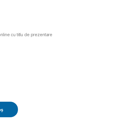
nline cu titlu de prezentare
m, CP7762 quantity
oș