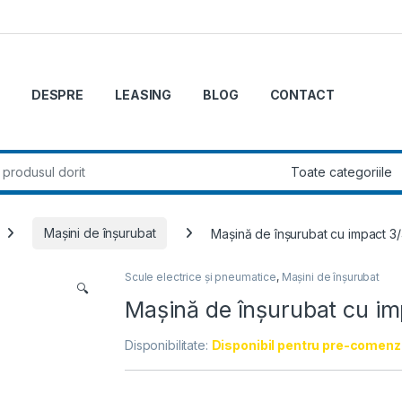
DESPRE
LEASING
BLOG
CONTACT
r:
Mașini de înșurubat
Mașină de înșurubat cu impact 
Scule electrice și pneumatice
,
Mașini de înșurubat
🔍
Mașină de înșurubat cu i
Disponibilitate:
Disponibil pentru pre-comenz