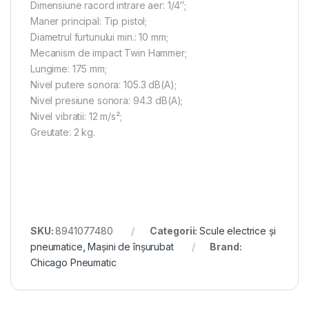
Dimensiune racord intrare aer: 1/4″;
Maner principal: Tip pistol;
Diametrul furtunului min.: 10 mm;
Mecanism de impact Twin Hammer;
Lungime: 175 mm;
Nivel putere sonora: 105.3 dB(A);
Nivel presiune sonora: 94.3 dB(A);
Nivel vibratii: 12 m/s²;
Greutate: 2 kg.
SKU:
8941077480
Categorii:
Scule electrice și
pneumatice
,
Mașini de înșurubat
Brand:
Chicago Pneumatic