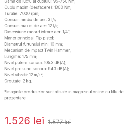
Gama de lucru al cuplului: 95-750 Nm;
Cuplu maxim (desfacere): 1300 Nm;
Turatie: 7000 rpm;
Consum mediu de aer: 3 l/s;
Consum maxim de aer: 12 l/s;
Dimensiune racord intrare aer: 1/4″;
Maner principal: Tip pistol;
Diametrul furtunului min.: 10 mm;
Mecanism de impact Twin Hammer;
Lungime: 175 mm;
Nivel putere sonora: 105.3 dB(A);
Nivel presiune sonora: 94.3 dB(A);
Nivel vibratii: 12 m/s²;
Greutate: 2 kg.
*Imaginile produselor sunt afisate in magazinul online cu titlu de
prezentare
1.526
lei
1.577
lei