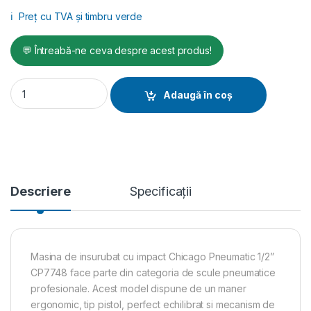
ℹ️
Preț cu TVA și timbru verde
💬 Întreabă-ne ceva despre acest produs!
Mașină de înșurubat, CP7748 quantity
Adaugă în coș
Descriere
Specificații
Masina de insurubat cu impact Chicago Pneumatic 1/2”
CP7748 face parte din categoria de scule pneumatice
profesionale. Acest model dispune de un maner
ergonomic, tip pistol, perfect echilibrat si mecanism de