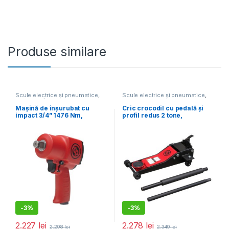
Produse similare
Scule electrice și pneumatice
,
Scule electrice și pneumatice
,
Mașini de înșurubat
Echipamente service auto
Mașină de înșurubat cu
Cric crocodil cu pedală și
impact 3/4” 1476 Nm,
profil redus 2 tone,
CP7762
CP80020
-
3%
-
3%
2.227
lei
2.278
lei
2.298
lei
2.349
lei