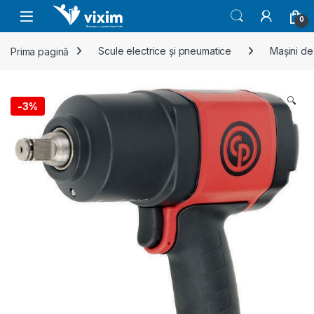
Skip to navigation
Skip to content
0
Prima pagină
Scule electrice și pneumatice
Mașini de
🔍
-
3%