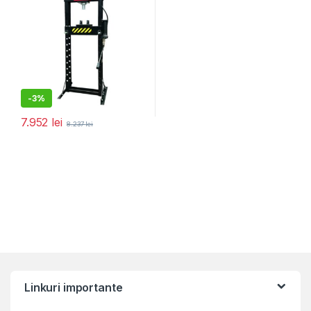
-
3%
7.952
lei
8.237
lei
Linkuri importante