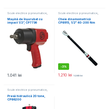
Scule electrice și pneumatice
,
Scule electrice și pneumatice
,
Mașini de înșurubat
Chei
Mașină de înșurubat cu
Cheie dinamometrică
impact 1/2”, CP7736
CP8915, 1/2” 40-200 Nm
-
3%
1.210
lei
1.041
lei
1.246
lei
Scule electrice și pneumatice
,
Echipamente service auto
Presă hidraulică 20 tone,
CP86200