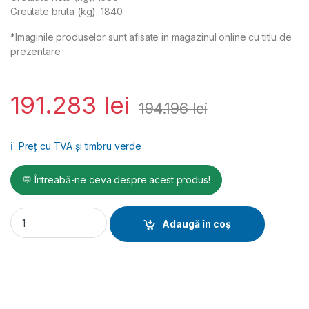
Greutate bruta (kg): 1840
*Imaginile produselor sunt afisate in magazinul online cu titlu de
prezentare
191.283
lei
194.196
lei
ℹ️
Preț cu TVA și timbru verde
💬 Întreabă-ne ceva despre acest produs!
Cilindru vibro-compactor Wacker Neuson RD18-80, 1580 kg,
Adaugă în coș