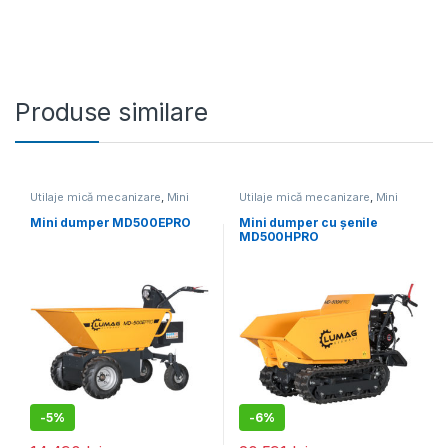
Produse similare
Utilaje mică mecanizare
,
Mini
Utilaje mică mecanizare
,
Mini
dumper
dumper
Mini dumper MD500EPRO
Mini dumper cu șenile
MD500HPRO
-
5%
-
6%