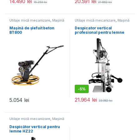
14.490
lei
20.591
lei
15.253
lei
21.862
lei
Utilaje mică mecanizare
,
Mașină
Utilaje mică mecanizare
,
Mașină
de șlefuit beton
de tocat/despicat lemne
Mașină de șlefuit beton
Despicator vertical
BT800
profesional pentru lemne
Lumag HEZ 30
-
5%
21.964
lei
5.054
lei
23.082
lei
Utilaje mică mecanizare
,
Mașină
de tocat/despicat lemne
Despicător vertical pentru
lemne HZ22