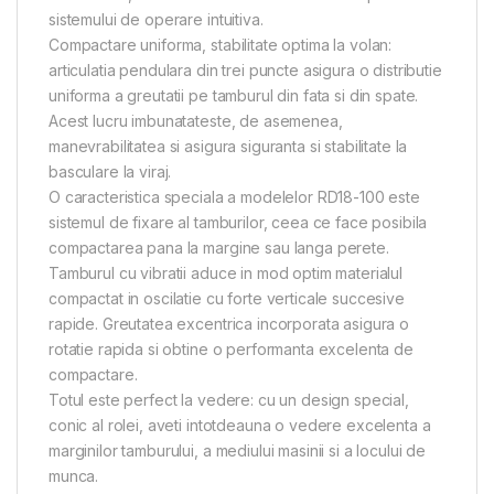
sistemului de operare intuitiva.
Compactare uniforma, stabilitate optima la volan:
articulatia pendulara din trei puncte asigura o distributie
uniforma a greutatii pe tamburul din fata si din spate.
Acest lucru imbunatateste, de asemenea,
manevrabilitatea si asigura siguranta si stabilitate la
basculare la viraj.
O caracteristica speciala a modelelor RD18-100 este
sistemul de fixare al tamburilor, ceea ce face posibila
compactarea pana la margine sau langa perete.
Tamburul cu vibratii aduce in mod optim materialul
compactat in oscilatie cu forte verticale succesive
rapide. Greutatea excentrica incorporata asigura o
rotatie rapida si obtine o performanta excelenta de
compactare.
Totul este perfect la vedere: cu un design special,
conic al rolei, aveti intotdeauna o vedere excelenta a
marginilor tamburului, a mediului masinii si a locului de
munca.