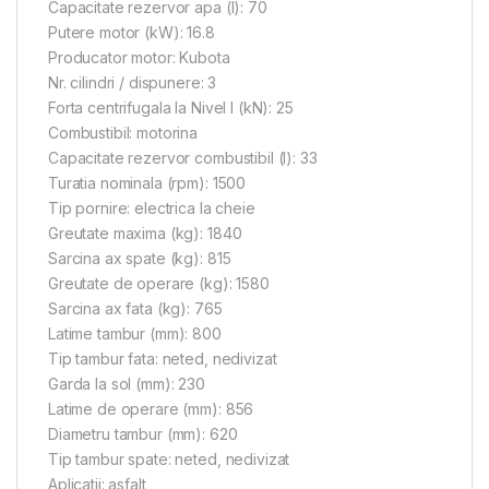
Capacitate rezervor apa (l): 70
Putere motor (kW): 16.8
Producator motor: Kubota
Nr. cilindri / dispunere: 3
Forta centrifugala la Nivel I (kN): 25
Combustibil: motorina
Capacitate rezervor combustibil (l): 33
Turatia nominala (rpm): 1500
Tip pornire: electrica la cheie
Greutate maxima (kg): 1840
Sarcina ax spate (kg): 815
Greutate de operare (kg): 1580
Sarcina ax fata (kg): 765
Latime tambur (mm): 800
Tip tambur fata: neted, nedivizat
Garda la sol (mm): 230
Latime de operare (mm): 856
Diametru tambur (mm): 620
Tip tambur spate: neted, nedivizat
Aplicatii: asfalt