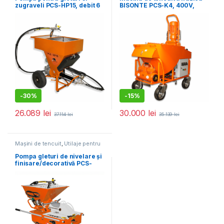
zugraveli PCS-HP15, debit 6
BISONTE PCS-K4, 400V,
l/min., motor 2200W
debit material 6-40 l /min.
-
30%
-
15%
26.089
lei
30.000
lei
37.114
lei
35.139
lei
Mașini de tencuit
,
Utilaje pentru
construcții
Pompa gleturi de nivelare și
finisare/decorativă PCS-
MS100, debit 6 l/min., motor
2200W