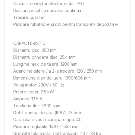
Cablu si conector electric izolat IP67
Disc universal cu coroana continua
Trasare cu laser
Picioare rabatabile si roti pentru transport/ depozitare
CARACTERISTICI
Diametru disc: 350 mm
Diametru prindere disc: 25.4 mm
Lungime max. de taiere: 1200 mm
Adancime taiere / a 2-a trecere: 120 / 250 mm
Dimensiune plan de lucru: 1390/696 mm
Voltaj motor: 230V / 50 Hz
Putere motor: 2.5 kW
Amperaj: 13.5 A
Turatie motor: 2800 rpm
Debit pompa de apa (IP67): 13 l/min.
Capacitate vas recurepare apa: 40 l
Picioare reglabile: 1410 – 1535 mm
Greutate totala utilaj / pt transport: 113 / 133 kg