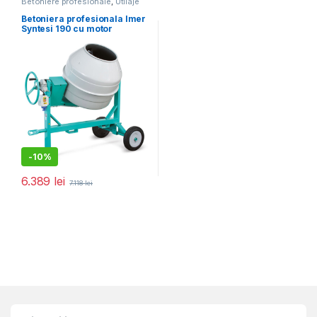
Betoniere profesionale
,
Utilaje
pentru construcții
Betoniera profesionala Imer
Syntesi 190 cu motor
monofazat
-
10%
6.389
lei
7.118
lei