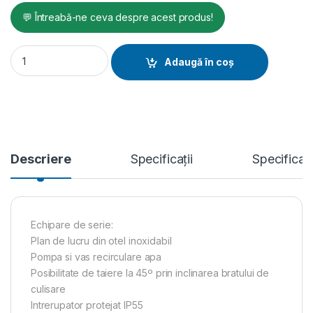
💬 Întreabă-ne ceva despre acest produs!
Masina electrica de taiat gresie si faianta C350 iPower, disc
Adaugă în coș
Descriere
Specificații
Specificat
Echipare de serie:
Plan de lucru din otel inoxidabil
Pompa si vas recirculare apa
Posibilitate de taiere la 45º prin inclinarea bratului de
culisare
Intrerupator protejat IP55