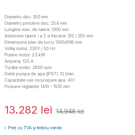
8033679018603
Diametru disc: 350 mm
Diametru prindere disc: 25.4 mm
Lungime max. de taiere: 1200 mm
Adancime taiere / a 2-a trecere: 120 / 250 mm
Dimensiune plan de lucru: 1390/696 mm
Voltaj motor: 230V / 50 Hz
Putere motor: 2.5 kW
Amperaj: 13.5 A
Turatie motor: 2800 rpm
Debit pompa de apa (IP67): 13 l/min.
Capacitate vas recurepare apa: 40 l
Picioare reglabile: 1410 – 1535 mm
13.282
lei
14.948
lei
ℹ️
Preț cu TVA și timbru verde