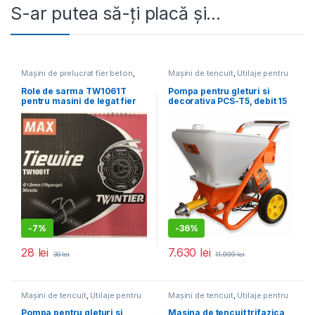
S-ar putea să-ți placă și…
Mașini de prelucrat fier beton
,
Mașini de tencuit
,
Utilaje pentru
Utilaje pentru construcții
construcții
Role de sarma TW1061T
Pompa pentru gleturi si
pentru masini de legat fier
decorativa PCS-T5, debit 15
beton Max RB441T
l/min., motor 2200W
-
7%
-
36%
28
lei
7.630
lei
30
lei
11.999
lei
Mașini de tencuit
,
Utilaje pentru
Mașini de tencuit
,
Utilaje pentru
construcții
construcții
Pompa pentru gleturi si
Masina de tencuit trifazica