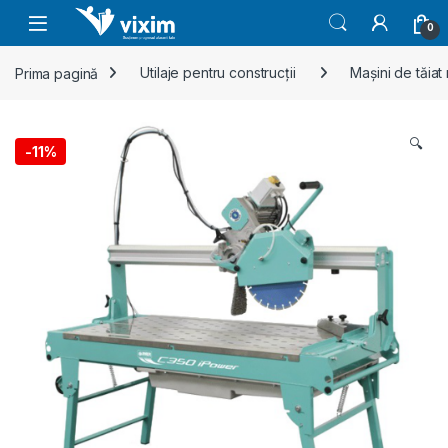
Skip to navigation
Skip to content
0
Prima pagină
Utilaje pentru construcții
Mașini de tăiat
🔍
-
11%