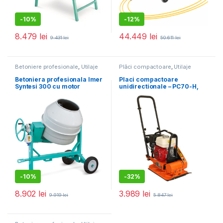
-
10%
-
12%
8.479
lei
44.449
lei
9.431
lei
50.611
lei
Betoniere profesionale
,
Utilaje
Plăci compactoare
,
Utilaje
pentru construcții
pentru construcții
Betoniera profesionala Imer
Placi compactoare
Syntesi 300 cu motor
unidirectionale – PC70-H,
monofazat
11.5 kN, motor Honda,
benzina 5.5 cp, greutate 65
kg
-
10%
-
32%
8.902
lei
3.989
lei
9.919
lei
5.847
lei