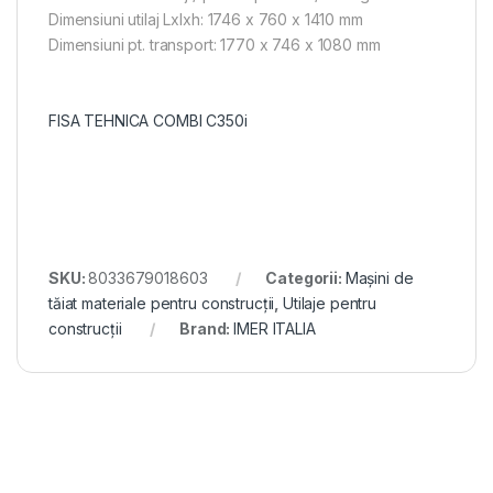
Dimensiuni utilaj Lxlxh: 1746 x 760 x 1410 mm
Dimensiuni pt. transport: 1770 x 746 x 1080 mm
Masina electrica de taiat gresie si faianta C350 iPower
8033679018603
FISA TEHNICA COMBI C350i
SKU:
8033679018603
Categorii:
Mașini de
tăiat materiale pentru construcții
,
Utilaje pentru
construcții
Brand:
IMER ITALIA