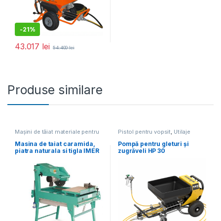
-
21%
43.017
lei
54.400
lei
Produse similare
Mașini de tăiat materiale pentru
Pistol pentru vopsit
,
Utilaje
construcții
,
Utilaje pentru
pentru construcții
construcții
Masina de taiat caramida,
Pompă pentru gleturi și
piatra naturala si tigla IMER
zugrăveli HP 30
– M400 SMART – disc
400mm inclus