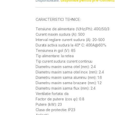
Disponibilitate:
Disponibil pentru pre-comenz
CARACTERISTICI TEHNICE:
Tensiune de alimentare (V/Hz/Ph): 400/50/3
Curent maxim sudura (A): 500
Interval reglare curent sudura (A): 20-500
Durata activa sudura la 40° C: 400A@60%
Tensiunea in gol (V): 85
Tip alimentare: la retea
Tip curent sudura: curent continuu
Diametru maxim sarma otel (mm): 2.4
Diametru maxim sarma otel inox (mm): 2.4
Diametru maxim sarma aluminiu (mm): 1.6
Diametru maxim sarma brazare (mm): 1.2
Diametru maxim sarma flux (mm): 2.4
Ventilatie fortata: da
Factor de putere (cos φ): 0.8
Putere (kW): 23
Clasa de protectie: IP23