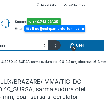
Localizare
Contul meu
Suport:
📞 +40.743.031.351
Email:
📧 office@echipamente-tehnice.ro
0
lei
0
E60.40_SURSA, sarma sudura otel 0.6-2.4 mm, electrozi 1.6-8 mm, d
/FLUX/BRAZARE/ MMA/TIG-DC
0.40_SURSA, sarma sudura otel
8 mm, doar sursa si derulator