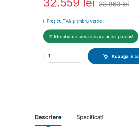
32.559
lei
33.860
lei
ℹ️
Preț cu TVA și timbru verde
💬 Întreabă-ne ceva despre acest produs!
Aparat sudura MIG-MAG/FLUX/BRAZARE/ MMA/
Adaugă în c
Descriere
Specificații