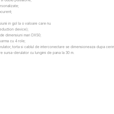
sonalizate;
bcurent;
unii in gol la o valoare care nu
eduction device);
t de dimensiuni mari DX50;
sarma cu 4 role;
erulator, torta si cablul de interconectare se dimensioneaza dupa cerin
tare sursa-derulator cu lungimi de pana la 30 m.