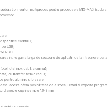
ura tip invertor, multiproces pentru procedeele MIG-MAG (sudura co
oprocesor.
dare:
r specifice clientului;
or pe USB;
 SYNERGIC;
zarea intr-o gama larga de sectoare de aplicatii, de la intretinere pana l
otel, otel inoxidabil, aluminiu);
ncata) cu transfer termic redus;
e pentru aluminiu si brazare;
cate, acesta ofera posibilitatea de a stoca, urmari si exporta progra
 cu diametre cuprinse intre 1.6-8 mm;
 si dublu pulsatorie;