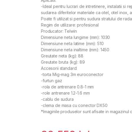
Aplicatii:
-Ideal pentru lucrari de intretinere, instalatii si 
sudarea diferitelor materiale ca otel, otel inox, 
Poate fi utilizat si pentru sudura stratului de ra
Regim de utilizare: profesional
Producator: Telwin
Dimensiune neta lungime (mm): 1030
Dimensiune neta latime (mm): 510
Dimensiune neta inaltime (mm): 1450
Greutate neta (kg): 88
Greutate bruta (kg): 89
Accesorii standard:
-torta Mig-mag 3m euroconector
-furtun gaz
-rola de antrenare 0.8-1 mm
-role antrenare 1.2-1.6 mm
-cablu de sudura
-clema de masa cu conector DX50
*Imaginile produselor sunt afisate in magazinul o