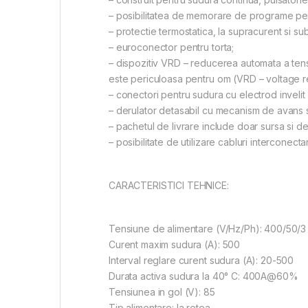
– posibilitatea de memorare de programe per
– protectie termostatica, la supracurent si su
– euroconector pentru torta;
– dispozitiv VRD – reducerea automata a tensi
este periculoasa pentru om (VRD – voltage r
– conectori pentru sudura cu electrod inveli
– derulator detasabil cu mecanism de avans 
– pachetul de livrare include doar sursa si d
– posibilitate de utilizare cabluri interconec
CARACTERISTICI TEHNICE:
Tensiune de alimentare (V/Hz/Ph): 400/50/3
Curent maxim sudura (A): 500
Interval reglare curent sudura (A): 20-500
Durata activa sudura la 40° C: 400A@60%
Tensiunea in gol (V): 85
Tip alimentare: la retea