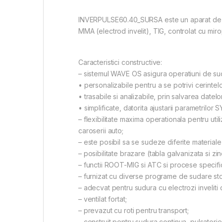
INVERPULSE60.40_SURSA este un aparat de sud
MMA (electrod invelit), TIG, controlat cu mir
Caracteristici constructive:
– sistemul WAVE OS asigura operatiuni de su
• personalizabile pentru a se potrivi cerintelo
• trasabile si analizabile, prin salvarea datel
• simplificate, datorita ajustarii parametrilor
– flexibilitate maxima operationala pentru utili
caroserii auto;
– este posibil sa se sudeze diferite materiale (
– posibilitate brazare (tabla galvanizata si zi
– functii ROOT-MIG si ATC si procese specific
– furnizat cu diverse programe de sudare sto
– adecvat pentru sudura cu electrozi inveliti
– ventilat fortat;
– prevazut cu roti pentru transport;
– construit pentru sudura continua, pulsatorie