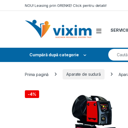
Skip to navigation
Skip to content
NOU! Leasing prin GRENKE! Click pentru detalii!
SERVICII
Search fo
Cumpără după categorie
Prima pagină
Aparate de sudură
Apar
-
4%