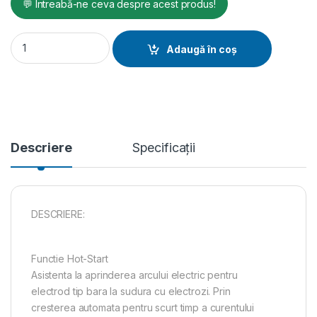
💬 Întreabă-ne ceva despre acest produs!
Aparat de sudura KOMBI 170 ED quantity
Adaugă în coș
Descriere
Specificații
DESCRIERE:
Functie Hot-Start
Asistenta la aprinderea arcului electric pentru
electrod tip bara la sudura cu electrozi. Prin
cresterea automata pentru scurt timp a curentului