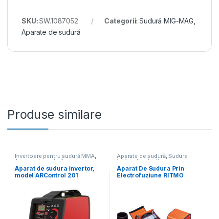
SKU:
SW.1087052
Categorii:
Sudură MIG-MAG
,
Aparate de sudură
Produse similare
Invertoare pentru sudură MMA
,
Aparate de sudură
,
Sudura
Aparate de sudură
țevilor din plastic
Aparat de sudura invertor,
Aparat De Sudura Prin
model ARControl 201
Electrofuziune RITMO
DIGITAL, 200A
ELEKTRA LIGHT, domeniu de
sudare Tevi 20-125 (160)
mm