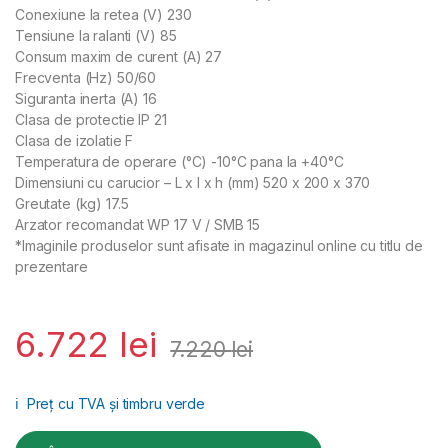
Conexiune la retea (V) 230
Tensiune la ralanti (V) 85
Consum maxim de curent (A) 27
Frecventa (Hz) 50/60
Siguranta inerta (A) 16
Clasa de protectie IP 21
Clasa de izolatie F
Temperatura de operare (°C) -10°C pana la +40°C
Dimensiuni cu carucior – L x I x h (mm) 520 x 200 x 370
Greutate (kg) 17.5
Arzator recomandat WP 17 V / SMB 15
*Imaginile produselor sunt afisate in magazinul online cu titlu de
prezentare
6.722
lei
7.220
lei
ℹ️
Preț cu TVA și timbru verde