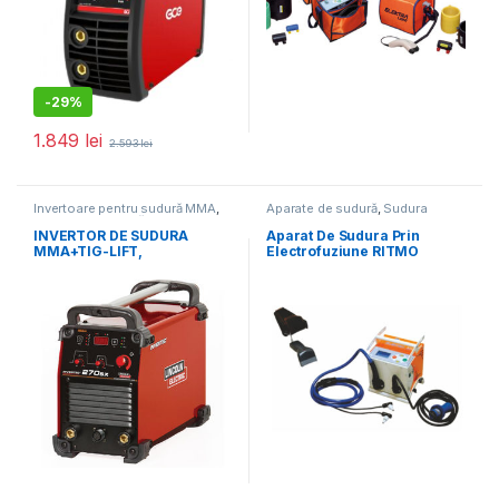
-
29%
1.849
lei
2.593
lei
Invertoare pentru sudură MMA
,
Aparate de sudură
,
Sudura
Aparate de sudură
țevilor din plastic
INVERTOR DE SUDURA
Aparat De Sudura Prin
MMA+TIG-LIFT,
Electrofuziune RITMO
INVERTEC270-SX , 400V,
ELEKTRA 315, domeniu de
TRIFAZAT, Imax=270A
sudare Tevi 20-315 mm