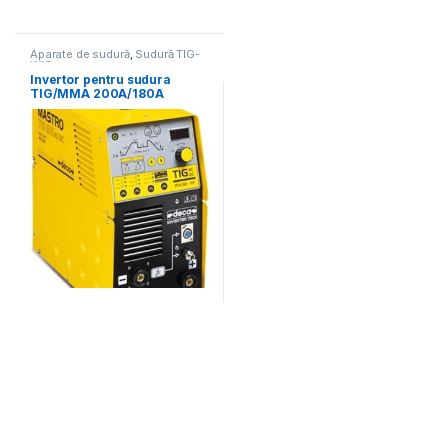
Aparate de sudură
,
Sudură TIG-
WIG
Invertor pentru sudura
TIG/MMA 200A/180A
MASTROTIG216AC/DC