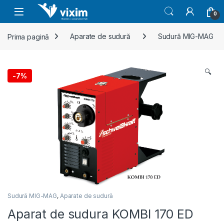
Skip to navigation
Skip to content
0
Prima pagină
Aparate de sudură
Sudură MIG-MAG
🔍
-
7%
Sudură MIG-MAG
,
Aparate de sudură
Aparat de sudura KOMBI 170 ED