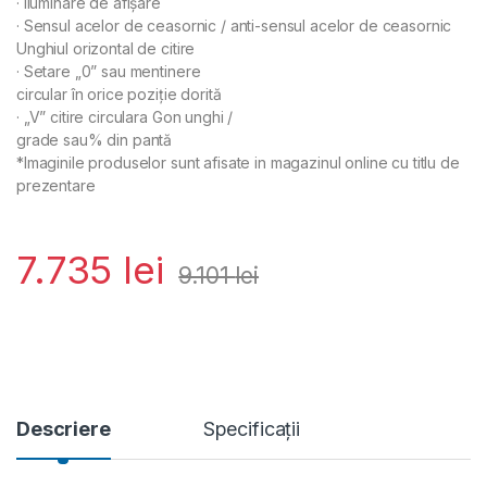
· Iluminare de afişare
· Sensul acelor de ceasornic / anti-sensul acelor de ceasornic
Unghiul orizontal de citire
· Setare „0” sau mentinere
circular în orice poziţie dorită
· „V” citire circulara Gon unghi /
grade sau% din pantă
*Imaginile produselor sunt afisate in magazinul online cu titlu de
prezentare
7.735
lei
9.101
lei
Descriere
Specificații