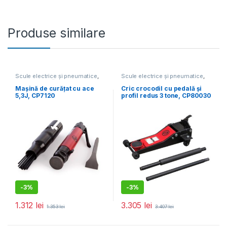
Produse similare
Scule electrice și pneumatice
,
Scule electrice și pneumatice
,
Mașini de curățat
Echipamente service auto
Mașină de curățat cu ace
Cric crocodil cu pedală și
5,3J, CP7120
profil redus 3 tone, CP80030
-
3%
-
3%
1.312
lei
3.305
lei
1.353
lei
3.407
lei