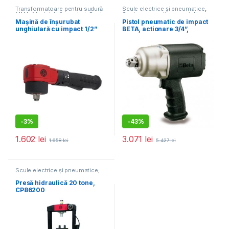
Transformatoare pentru sudură
Scule electrice și pneumatice
,
MMA
,
Mașini de înșurubat
,
Scule
Scule pneumatice speciale
electrice și pneumatice
Mașină de înșurubat
Pistol pneumatic de impact
unghiulară cu impact 1/2”
BETA, actionare 3/4”,
300 Nm, CP7737
1800NM 1928CD
-
3%
-
43%
1.602
lei
3.071
lei
1.658
lei
5.427
lei
Scule electrice și pneumatice
,
Echipamente service auto
Presă hidraulică 20 tone,
CP86200