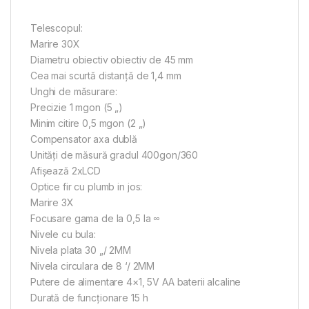
Telescopul:
Marire 30X
Diametru obiectiv obiectiv de 45 mm
Cea mai scurtă distanţă de 1,4 mm
Unghi de măsurare:
Precizie 1 mgon (5 „)
Minim citire 0,5 mgon (2 „)
Compensator axa dublă
Unităţi de măsură gradul 400gon/360
Afişează 2xLCD
Optice fir cu plumb in jos:
Marire 3X
Focusare gama de la 0,5 la ∞
Nivele cu bula:
Nivela plata 30 „/ 2MM
Nivela circulara de 8 ‘/ 2MM
Putere de alimentare 4×1, 5V AA baterii alcaline
Durată de funcţionare 15 h