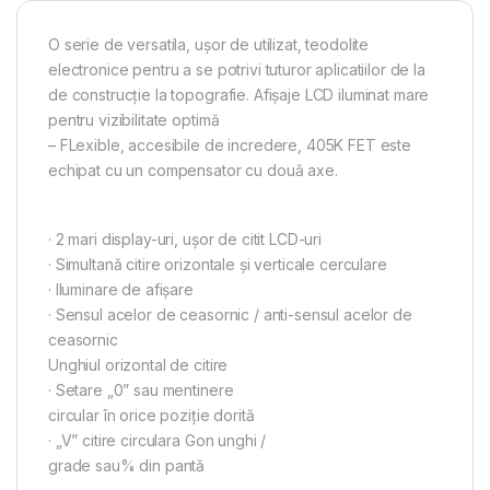
O serie de versatila, uşor de utilizat, teodolite
electronice pentru a se potrivi tuturor aplicatiilor de la
de construcţie la topografie. Afişaje LCD iluminat mare
pentru vizibilitate optimă
– FLexible, accesibile de incredere, 405K FET este
echipat cu un compensator cu două axe.
· 2 mari display-uri, uşor de citit LCD-uri
· Simultană citire orizontale şi verticale cerculare
· Iluminare de afişare
· Sensul acelor de ceasornic / anti-sensul acelor de
ceasornic
Unghiul orizontal de citire
· Setare „0” sau mentinere
circular în orice poziţie dorită
· „V” citire circulara Gon unghi /
grade sau% din pantă