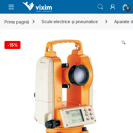
Skip to navigation
Skip to content
0
Prima pagină
Scule electrice și pneumatice
Aparate 
🔍
-
15%