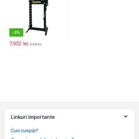
-
3%
7.952
lei
8.237
lei
Linkuri importante
Cum cumpăr?