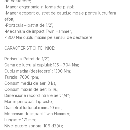
de desfacere;
-Maner ergonomic in forma de pistol;
-Maner acoperit cu strat de cauciuc moale pentru lucru fara
efort;
-Portscula – patrat de 1/2”;
-Mecanism de impact Twin Hammer;
-1300 Nm cuplu maxim pe sensul de desfacere.
CARACTERISTICI TEHNICE:
Portscula: Patrat de 1/2”;
Gama de lucru al cuplului: 135 – 704 Nm;
Cuplu maxim (desfacere): 1300 Nm;
Turatie: 7000 rpm;
Consum mediu de aer: 3 l/s;
Consum maxim de aer: 12 l/s;
Dimensiune racord intrare aer: 1/4″;
Maner principal: Tip pistol;
Diametrul furtunului min.: 10 mm;
Mecanism de impact Twin Hammer;
Lungime: 171 mm;
Nivel putere sonora: 106 dB(A);