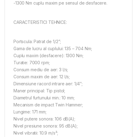
-1300 Nm cuplu maxim pe sensul de desfacere.
CARACTERISTICI TEHNICE:
Portscula: Patrat de 1/2”;
Gama de lucru al cuplului: 135 – 704 Nm;
Cuplu maxim (desfacere): 1300 Nm;
Turatie: 7000 rpm;
Consum mediu de aer: 3 l/s;
Consum maxim de aer: 12 l/s;
Dimensiune racord intrare aer: 1/4″;
Maner principal: Tip pistol;
Diametrul furtunului min.: 10 mm;
Mecanism de impact Twin Hammer;
Lungime: 171 mm;
Nivel putere sonora: 106 dB(A);
Nivel presiune sonora: 95 dB(A);
Nivel vibratii: 10.9 m/s²;