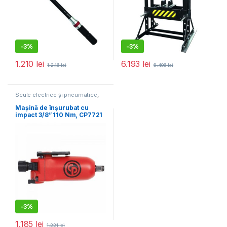
-
3%
-
3%
1.210
lei
6.193
lei
1.246
lei
6.406
lei
Scule electrice și pneumatice
,
Mașini de înșurubat
Mașină de înșurubat cu
impact 3/8” 110 Nm, CP7721
-
3%
1.185
lei
1.221
lei