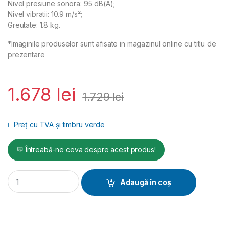
Nivel presiune sonora: 95 dB(A);
Nivel vibratii: 10.9 m/s²;
Greutate: 1.8 kg.
*Imaginile produselor sunt afisate in magazinul online cu titlu de
prezentare
1.678
lei
1.729
lei
ℹ️
Preț cu TVA și timbru verde
💬 Întreabă-ne ceva despre acest produs!
Mașină de înșurubat cu impact 1/2'', CP7749 quantity
Adaugă în coș