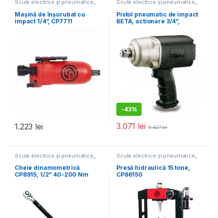
Scule electrice și pneumatice
,
Scule electrice și pneumatice
,
Mașini de înșurubat
Scule pneumatice speciale
Mașină de înșurubat cu
Pistol pneumatic de impact
impact 1/4”, CP7711
BETA, actionare 3/4”,
1800NM 1928CD
-
43%
3.071
lei
1.223
lei
5.427
lei
Scule electrice și pneumatice
,
Scule electrice și pneumatice
,
Chei
Echipamente service auto
Cheie dinamometrică
Presă hidraulică 15 tone,
CP8915, 1/2” 40-200 Nm
CP86150