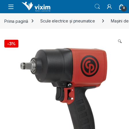
Skip to navigation
Skip to content
0
Prima pagină
Scule electrice și pneumatice
Mașini de
🔍
-
3%