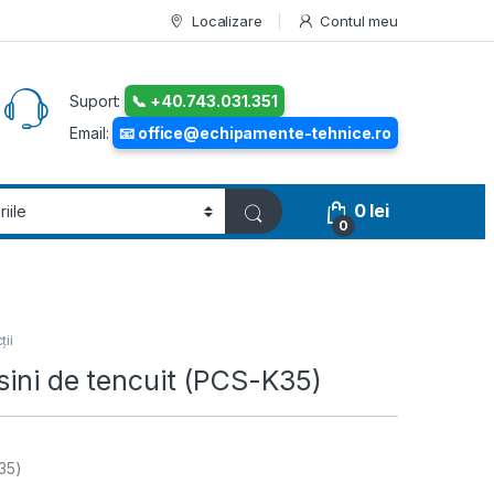
Localizare
Contul meu
Suport:
📞 +40.743.031.351
Email:
📧 office@echipamente-tehnice.ro
0
lei
0
ții
sini de tencuit (PCS-K35)
K35)