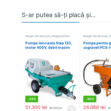
S-ar putea să-ți placă și…
Mașini de tencuit
,
Utilaje pentru
Mașini de tencuit
,
U
construcții
construcții
Pompa tencuiala Step 120,
Pompa pentru gl
motor 400V, debit maxim
zugraveli PCS-H
material 35 l/min
l/min., motor 
-
23%
-
30%
51.300
lei
26.089
lei
66.195
lei
37