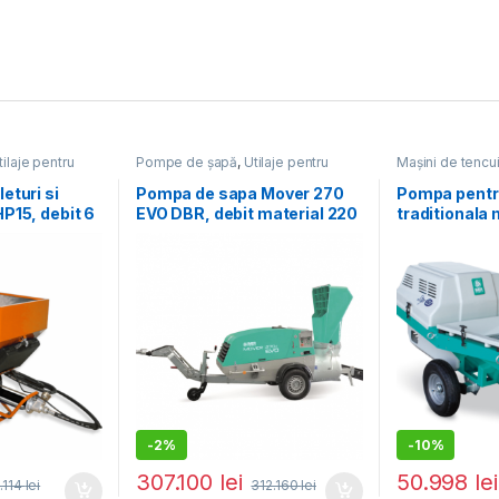
tilaje pentru
Pompe de șapă
,
Utilaje pentru
Mașini de tencui
construcții
construcții
eturi si
Pompa de sapa Mover 270
Pompa pentr
P15, debit 6
EVO DBR, debit material 220
traditionala
2200W
l/ciclu, granulometrie max.
Step 120, de
12 – 16 mm, motor diesel, 47
material 25 l/
cp
pompare oriz
40/15 m
-
2%
-
10%
307.100
lei
50.998
lei
.114
lei
312.160
lei