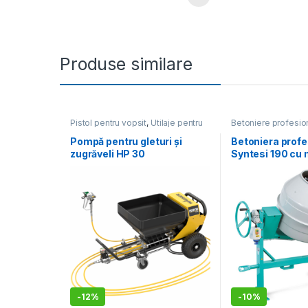
Produse similare
Pistol pentru vopsit
,
Utilaje pentru
Betoniere profesio
construcții
pentru construcții
Pompă pentru gleturi și
Betoniera profe
zugrăveli HP 30
Syntesi 190 cu 
monofazat
-
12%
-
10%