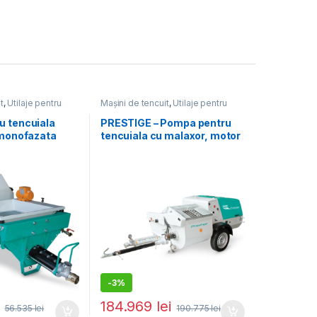
t
,
Utilaje pentru
Mașini de tencuit
,
Utilaje pentru
construcții
u tencuiala
PRESTIGE – Pompa pentru
 monofazata
tencuiala cu malaxor, motor
bit maxim
diesel 20 cp, debit material
min., dist. de
variabil 0 – 60 l/min.,
ontal/vertical
granulometrie 4 – 6 mm
(2L6),
-
3%
184.969
lei
56.535
lei
190.775
lei