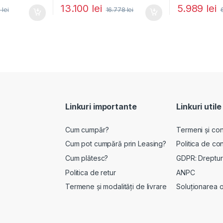
13.100
lei
5.989
lei
8
lei
16.778
lei
Linkuri importante
Linkuri utile
Cum cumpăr?
Termeni și cond
Cum pot cumpără prin Leasing?
Politica de con
Cum plătesc?
GDPR: Drepturi
Politica de retur
ANPC
Termene și modalități de livrare
Soluționarea onl