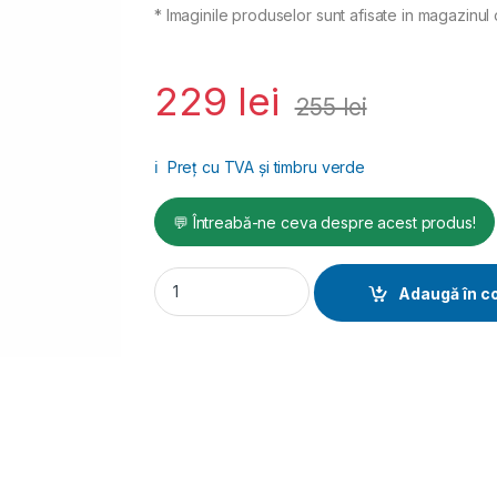
* Imaginile produselor sunt afisate in magazinul 
229
lei
255
lei
ℹ️
Preț cu TVA și timbru verde
💬 Întreabă-ne ceva despre acest produs!
Stator Mixer 30 pentru masini de tencuit (P
Adaugă în c