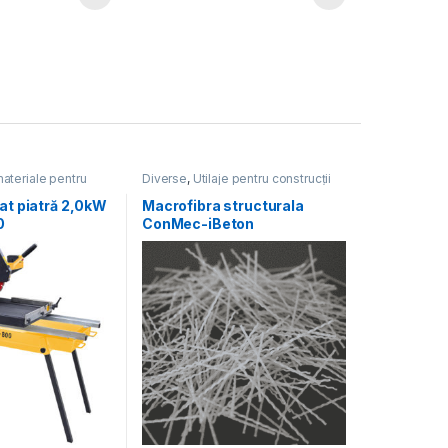
materiale pentru
Diverse
,
Utilaje pentru construcții
je pentru construcții
iat piatră 2,0kW
Macrofibra structurala
0
ConMec-iBeton