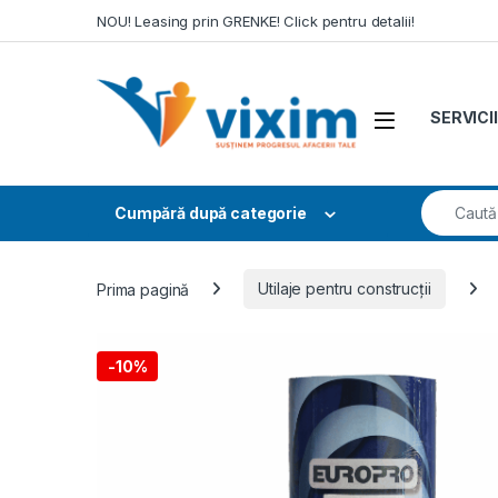
Skip to navigation
Skip to content
NOU! Leasing prin GRENKE! Click pentru detalii!
SERVICII
Search fo
Cumpără după categorie
Prima pagină
Utilaje pentru construcții
-
10%