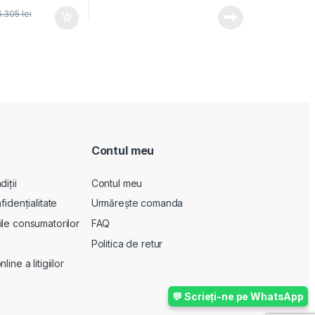
6.305
lei
Contul meu
iții
Contul meu
fidențialitate
Urmărește comanda
le consumatorilor
FAQ
Politica de retur
ine a litigiilor
💬 Scrieți-ne pe WhatsApp