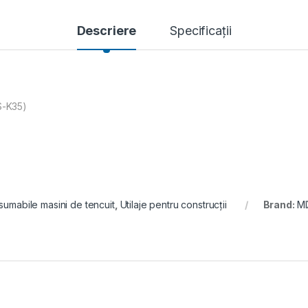
Descriere
Specificații
S-K35)
umabile masini de tencuit
,
Utilaje pentru construcții
Brand:
M