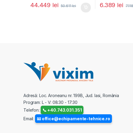
44.449
lei
6.389
lei
50.611
lei
7.11
Adresă: Loc. Aroneanu nr. 199B, Jud. Iasi, România
Program: L - V: 08:30 - 17:30
Telefon:
📞 +40.743.031.351
Email:
📧 office@echipamente-tehnice.ro