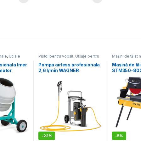
nale
,
Utilaje
Pistol pentru vopsit
,
Utilaje pentru
Mașini de tăiat 
construcții
construcții
,
Utila
sionala Imer
Pompa airless profesionala
Mașină de tă
motor
2,6 l/min WAGNER
STM350-80
SuperFinish 23 Plus HEA
Spraypack
-
22%
-
5%