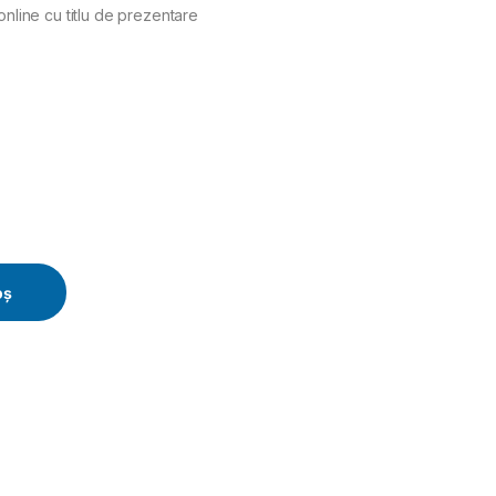
online cu titlu de prezentare
CS-K35) quantity
oș