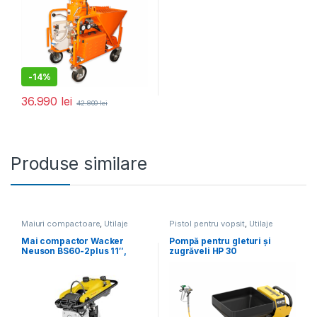
-
14%
36.990
lei
42.800
lei
Produse similare
Maiuri compactoare
,
Utilaje
Pistol pentru vopsit
,
Utilaje
pentru construcții
pentru construcții
Mai compactor Wacker
Pompă pentru gleturi și
Neuson BS60-2plus 11″,
zugrăveli HP 30
motor 2T, forta de impact 18
kN, greutate 66 kg