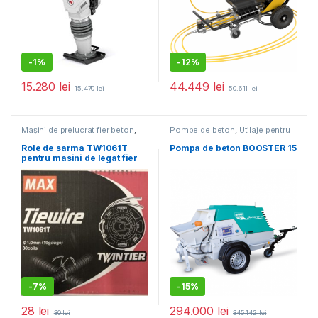
-
1%
-
12%
15.280
lei
44.449
lei
15.470
lei
50.611
lei
Mașini de prelucrat fier beton
,
Pompe de beton
,
Utilaje pentru
Utilaje pentru construcții
construcții
Role de sarma TW1061T
Pompa de beton BOOSTER 15
pentru masini de legat fier
beton Max RB441T
-
7%
-
15%
28
lei
294.000
lei
30
lei
345.142
lei