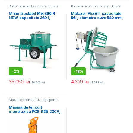
Betoniere profesionale
,
Utilaje
Betoniere profesionale
,
Utilaje
pentru construcții
pentru construcții
Mixer tractabil Mix 360 R
Malaxor Mix All, capacitate
NEW, capacitate 360 l,
56 l, diametru cuva 580 mm,
diametru cuva 952, motor
motor 230V, 0.55 kW
400V, 3 kW
-
2%
-
13%
36.050
lei
4.329
lei
36.606
lei
4.983
lei
Mașini de tencuit
,
Utilaje pentru
construcții
Masina de tencuit
monofazica PCS-K35, 230V,
debit material 5-20 l /min.