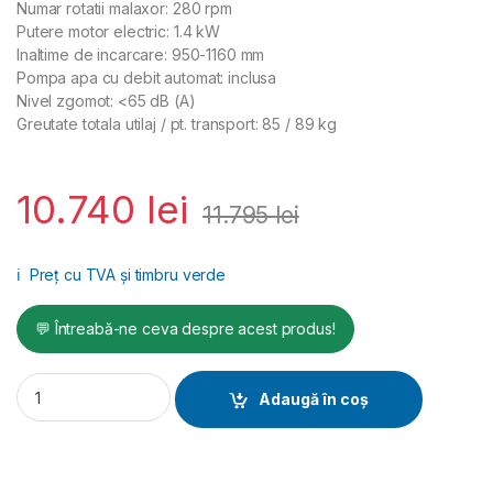
Numar rotatii malaxor: 280 rpm
Putere motor electric: 1.4 kW
Inaltime de incarcare: 950-1160 mm
Pompa apa cu debit automat: inclusa
Nivel zgomot: <65 dB (A)
Greutate totala utilaj / pt. transport: 85 / 89 kg
10.740
lei
11.795
lei
ℹ️
Preț cu TVA și timbru verde
💬 Întreabă-ne ceva despre acest produs!
Mixer continuu Spin 15, capacitate 60 l, motor 230V, 1.4 kW, 
Adaugă în coș