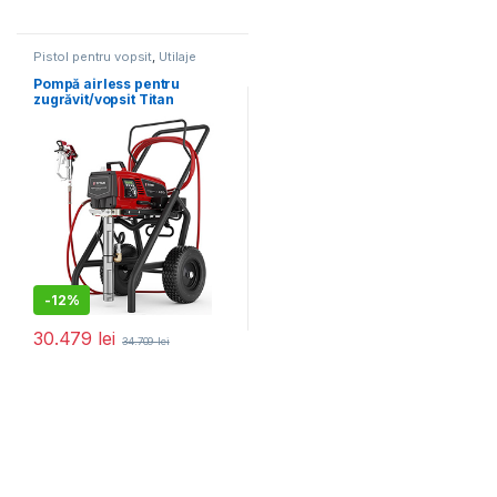
Pistol pentru vopsit
,
Utilaje
pentru construcții
Pompă airless pentru
zugrăvit/vopsit Titan
Performance 1650E HR
-
12%
30.479
lei
34.709
lei