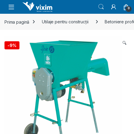
Skip to navigation
Skip to content
0
Prima pagină
Utilaje pentru construcții
Betoniere prof
🔍
-
9%