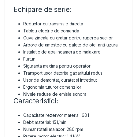
Echipare de serie:
Reductor cu transmisie directa
Tablou electric de comanda
Cuva zincata cu gratar pentru ruperea sacilor
Arbore de amestec cu palete de otel anti-uzura
Instalatie de apa incamera de malaxare
Furtun
Siguranta maxima pentru operator
Transport usor datorita gabaritului redus
Usor de demontat, curatat si intretinut
Ergonomia tuturor comenzilor
Nivele reduse de emisie sonora
Caracteristici:
Capacitate rezervor material: 60 l
Debit material: 15 l/min
Numar rotatii malaxor: 280 rpm
Putere motor electric: 1.4 kW