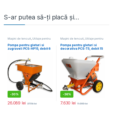
S-ar putea să-ți placă și…
Mașini de tencuit
,
Utilaje pentru
Mașini de tencuit
,
Utilaje pentru
construcții
construcții
Pompa pentru gleturi si
Pompa pentru gleturi si
zugraveli PCS-HP15, debit 6
decorativa PCS-T5, debit 15
l/min., motor 2200W
l/min., motor 2200W
-
30%
-
36%
26.089
lei
7.630
lei
37.114
lei
11.999
lei