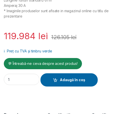
Lungime furtun standard 61 m
Amperaj 30 A
* Imaginile produselor sunt afisate in magazinul online cu titlu de
prezentare
119.984
lei
126.105
lei
ℹ️
Preț cu TVA și timbru verde
💬 Întreabă-ne ceva despre acest produs!
Pulverizator de spuma HELIX LP, debit material 6,8 kg/min., 8,
Adaugă în coș