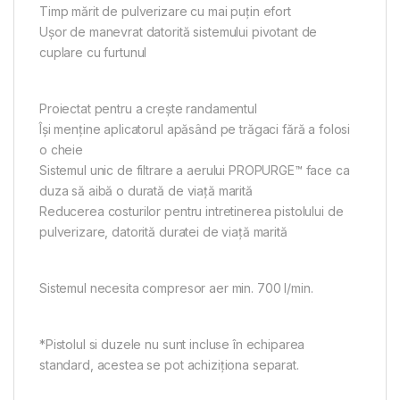
Timp mărit de pulverizare cu mai puțin efort
Ușor de manevrat datorită sistemului pivotant de
cuplare cu furtunul
Proiectat pentru a crește randamentul
Își menține aplicatorul apăsând pe trăgaci fără a folosi
o cheie
Sistemul unic de filtrare a aerului PROPURGE™ face ca
duza să aibă o durată de viață marită
Reducerea costurilor pentru intretinerea pistolului de
pulverizare, datorită duratei de viață marită
Sistemul necesita compresor aer min. 700 l/min.
*Pistolul si duzele nu sunt incluse în echiparea
standard, acestea se pot achiziționa separat.