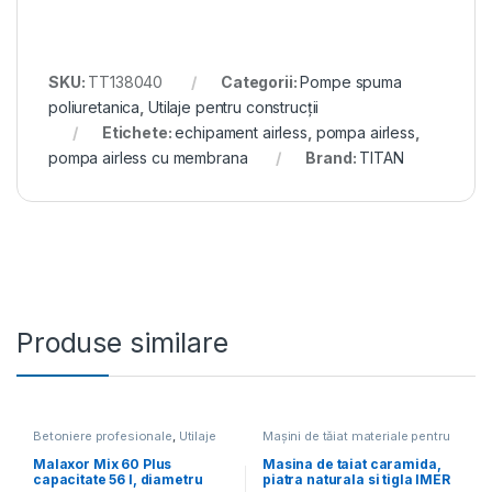
SKU:
TT138040
Categorii:
Pompe spuma
poliuretanica
,
Utilaje pentru construcții
Etichete:
echipament airless
,
pompa airless
,
pompa airless cu membrana
Brand:
TITAN
Produse similare
Betoniere profesionale
,
Utilaje
Mașini de tăiat materiale pentru
pentru construcții
construcții
,
Utilaje pentru
construcții
Malaxor Mix 60 Plus
Masina de taiat caramida,
capacitate 56 l, diametru
piatra naturala si tigla IMER