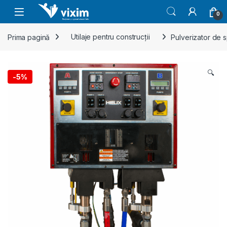
Skip to navigation
Skip to content
0
Prima pagină
Utilaje pentru construcții
Pulverizator de s
🔍
-
5%