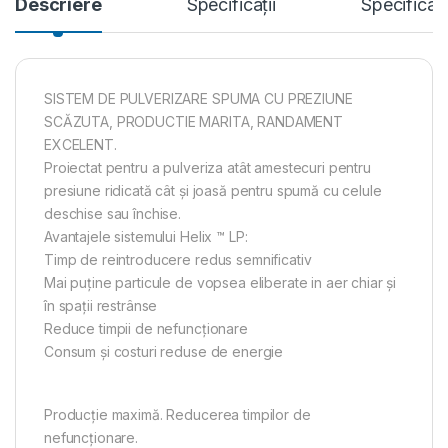
Descriere
Specificații
Specificat
SISTEM DE PULVERIZARE SPUMA CU PREZIUNE
SCĂZUTA, PRODUCTIE MARITA, RANDAMENT
EXCELENT.
Proiectat pentru a pulveriza atât amestecuri pentru
presiune ridicată cât și joasă pentru spumă cu celule
deschise sau închise.
Avantajele sistemului Helix ™ LP:
Timp de reintroducere redus semnificativ
Mai puține particule de vopsea eliberate in aer chiar și
în spații restrânse
Reduce timpii de nefuncționare
Consum și costuri reduse de energie
Producție maximă. Reducerea timpilor de
nefuncționare.