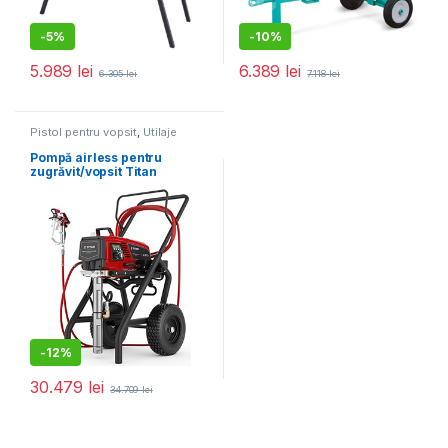
-
5%
-
10%
5.989
lei
6.389
lei
6.305
lei
7.118
lei
Pistol pentru vopsit
,
Utilaje
pentru construcții
Pompă airless pentru
zugrăvit/vopsit Titan
Performance 1650E HR
-
12%
30.479
lei
34.709
lei