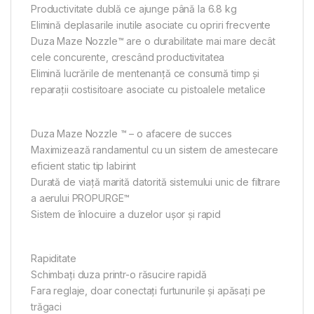
Productivitate dublă ce ajunge până la 6.8 kg
Elimină deplasarile inutile asociate cu opriri frecvente
Duza Maze Nozzle™ are o durabilitate mai mare decât
cele concurente, crescând productivitatea
Elimină lucrările de mentenanță ce consumă timp și
reparații costisitoare asociate cu pistoalele metalice
Duza Maze Nozzle ™ – o afacere de succes
Maximizează randamentul cu un sistem de amestecare
eficient static tip labirint
Durată de viață marită datorită sistemului unic de filtrare
a aerului PROPURGE™
Sistem de înlocuire a duzelor ușor și rapid
Rapiditate
Schimbați duza printr-o răsucire rapidă
Fara reglaje, doar conectați furtunurile și apăsați pe
trăgaci