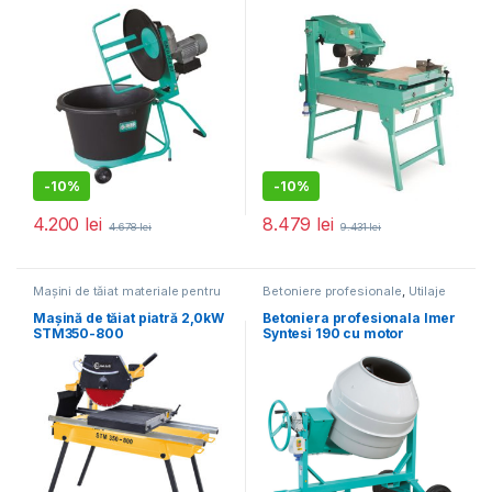
cuva 580 mm, motor 230V,
– M400 SMART – disc
0.55 kW
400mm inclus
-
10%
-
10%
4.200
lei
8.479
lei
4.678
lei
9.431
lei
Mașini de tăiat materiale pentru
Betoniere profesionale
,
Utilaje
construcții
,
Utilaje pentru
pentru construcții
construcții
Mașină de tăiat piatră 2,0kW
Betoniera profesionala Imer
STM350-800
Syntesi 190 cu motor
monofazat