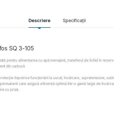
Descriere
Specificații
fos SQ 3-105
ată pentru alimentarea cu apă menajeră, transferul de lichid în rezervo
ment din carbură
tecție împotriva funcționării la uscat, încărcare, supratensiune, subt
ermanent care asigură eficiență optimă într-o gamă largă de încărca
re cu priză.