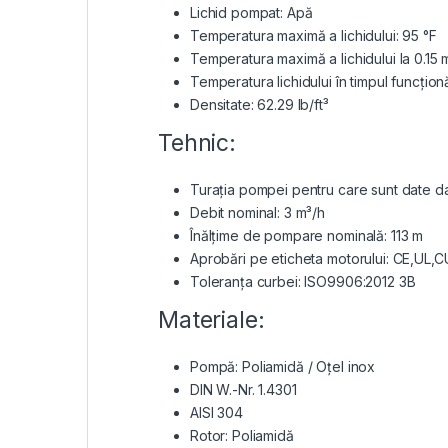
Lichid pompat: Apă
Temperatura maximă a lichidului: 95 °F
Temperatura maximă a lichidului la 0.15 
Temperatura lichidului în timpul funcționă
Densitate: 62.29 lb/ft³
Tehnic:
Turaţia pompei pentru care sunt date 
Debit nominal: 3 m³/h
Înălţime de pompare nominală: 113 m
Aprobări pe eticheta motorului: CE,UL,C
Toleranţa curbei: ISO9906:2012 3B
Materiale:
Pompă: Poliamidă / Oțel inox
DIN W.-Nr. 1.4301
AISI 304
Rotor: Poliamidă