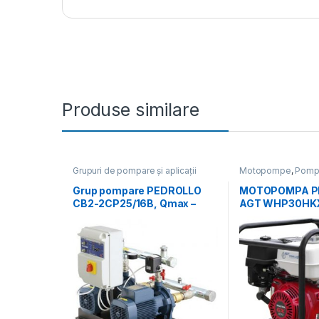
Produse similare
Grupuri de pompare și aplicații
Motopompe
,
Pompe
speciale
,
Pompe și hidrofoare
,
Promoții
Grup pompare PEDROLLO
MOTOPOMPA P
CB2-2CP25/16B, Qmax –
AGT WHP30HK
16.8 mc/h, Hmax – 58 mCA