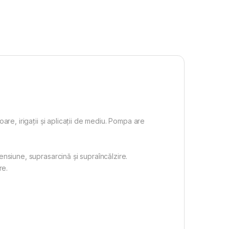
are, irigații și aplicații de mediu. Pompa are
ensiune, suprasarcină și supraîncălzire.
re.