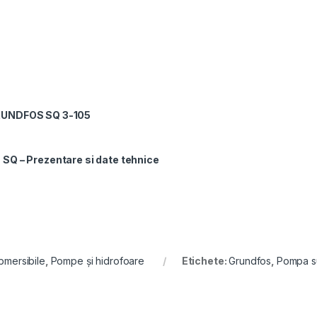
RUNDFOS SQ 3-105
 – Prezentare si date tehnice
mersibile
,
Pompe și hidrofoare
Etichete:
Grundfos
,
Pompa s