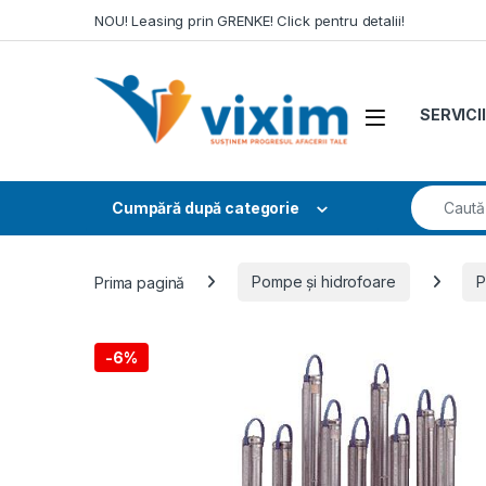
Skip to navigation
Skip to content
NOU! Leasing prin GRENKE! Click pentru detalii!
SERVICII
Search fo
Cumpără după categorie
Prima pagină
Pompe și hidrofoare
P
-
6%