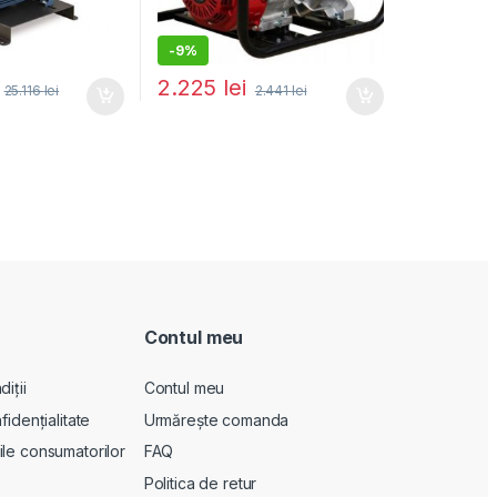
-
9%
2.225
lei
25.116
lei
2.441
lei
Contul meu
iții
Contul meu
fidențialitate
Urmărește comanda
le consumatorilor
FAQ
Politica de retur