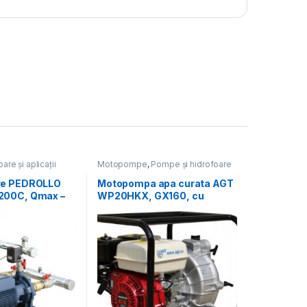
re și aplicații
Motopompe
,
Pompe și hidrofoare
 și hidrofoare
re PEDROLLO
Motopompa apa curata AGT
200C, Qmax –
WP20HKX, GX160, cu
ax – 70 mCA
senzor pentru lipsă ulei