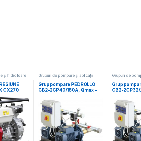
 și hidrofoare
Grupuri de pompare și aplicații
Grupuri de pompa
speciale
,
Pompe și hidrofoare
speciale
,
Pompe
RESIUNE
Grup pompare PEDROLLO
Grup pompa
X GX270
CB2-2CP40/180A, Qmax –
CB2-2CP32/
48 mc/h, Hmax – 88 mCA
30 mc/h, Hm