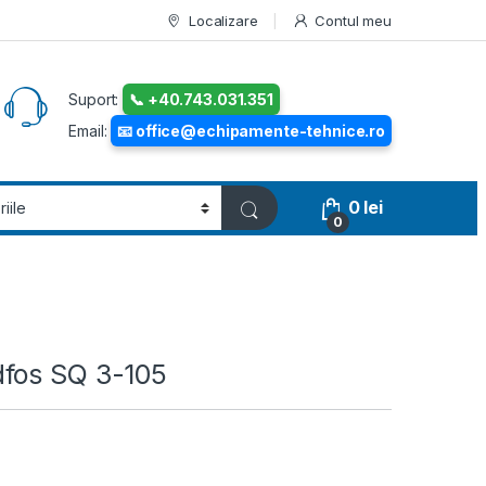
Localizare
Contul meu
Suport:
📞 +40.743.031.351
Email:
📧 office@echipamente-tehnice.ro
0
lei
0
fos SQ 3-105