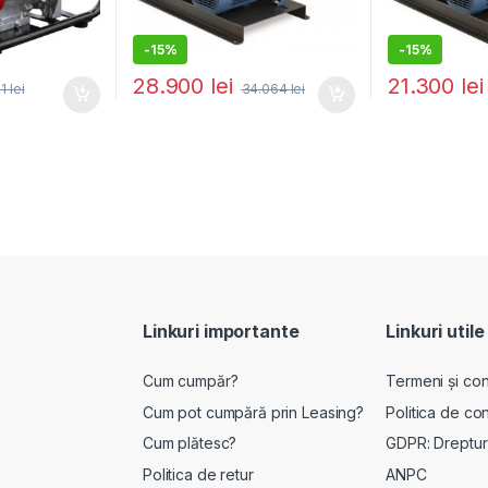
-
15%
-
15%
28.900
lei
21.300
lei
01
lei
34.064
lei
Linkuri importante
Linkuri utile
Cum cumpăr?
Termeni și cond
Cum pot cumpără prin Leasing?
Politica de con
Cum plătesc?
GDPR: Drepturi
Politica de retur
ANPC