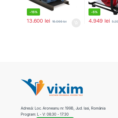
-
15%
-
5%
13.600
lei
4.949
lei
16.066
lei
5.2
Adresă: Loc. Aroneanu nr. 199B, Jud. Iasi, România
Program: L - V: 08:30 - 17:30