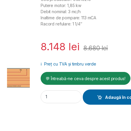
Putere motor: 1,85 kw
Debit nominal: 3 mc/h
Inaltime de pompare: 113 mCA
Racord refulare: 1 1/4″
8.148
lei
8.680
lei
ℹ️
Preț cu TVA și timbru verde
💬 Întreabă-ne ceva despre acest produs!
Pompa submersibila Grundfos SQ 3-105 qua
Adaugă în c