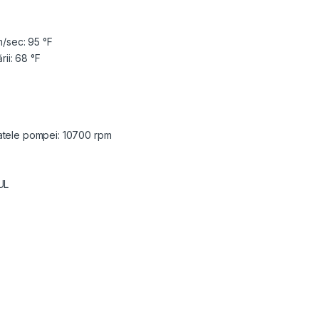
m/sec: 95 °F
rii: 68 °F
datele pompei: 10700 rpm
UL