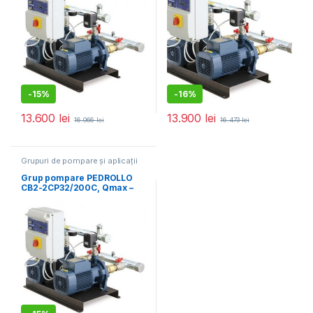
-
15%
-
16%
13.600
lei
13.900
lei
16.066
lei
16.473
lei
Grupuri de pompare și aplicații
speciale
,
Pompe și hidrofoare
Grup pompare PEDROLLO
CB2-2CP32/200C, Qmax –
30 mc/h, Hmax – 70 mCA