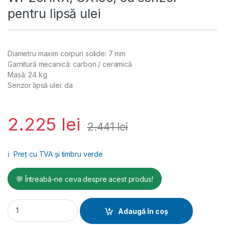
pentru lipsă ulei
Diametru maxim corpuri solide: 7 mm
Garnitură mecanică: carbon / ceramică
Masă: 24 kg
Senzor lipsă ulei: da
2.225
lei
2.441
lei
ℹ️
Preț cu TVA și timbru verde
💬 Întreabă-ne ceva despre acest produs!
Motopompa apa curata AGT WP20HKX, GX160, cu senzor pentru
Adaugă în coș