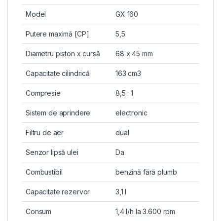
Model
GX 160
Putere maximă [CP]
5,5
Diametru piston x cursă
68 x 45 mm
Capacitate cilindrică
163 cm3
Compresie
8,5 : 1
Sistem de aprindere
electronic
Filtru de aer
dual
Senzor lipsă ulei
Da
Combustibil
benzină fără plumb
Capacitate rezervor
3,1 l
Consum
1,4 l/h la 3.600 rpm