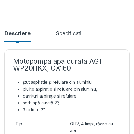
Descriere
Specificații
Motopompa apa curata AGT
WP20HKX, GX160
ștuţ aspiraţie și refulare din aluminiu;
piuliţe aspiraţie și refulare din aluminiu;
garnituri aspiraţie și refulare;
sorb apă curată 2”;
3 coliere 2”.
Tip
OHV, 4 timpi, răcire cu
aer