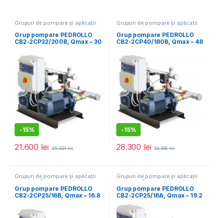
Grupuri de pompare și aplicații
Grupuri de pompare și aplicații
speciale
,
Pompe și hidrofoare
speciale
,
Pompe și hidrofoare
Grup pompare PEDROLLO
Grup pompare PEDROLLO
CB2-2CP32/200B, Qmax – 30
CB2-2CP40/180B, Qmax – 48
mc/h, Hmax – 85 mCA
mc/h, Hmax – 76 mCA
-
15%
-
15%
21.600
lei
28.300
lei
25.421
lei
33.306
lei
Grupuri de pompare și aplicații
Grupuri de pompare și aplicații
speciale
,
Pompe și hidrofoare
,
speciale
,
Pompe și hidrofoare
Promoții
Grup pompare PEDROLLO
Grup pompare PEDROLLO
CB2-2CP25/16B, Qmax – 16.8
CB2-2CP25/16A, Qmax – 19.2
mc/h, Hmax – 58 mCA
mc/h, Hmax – 68 mCA