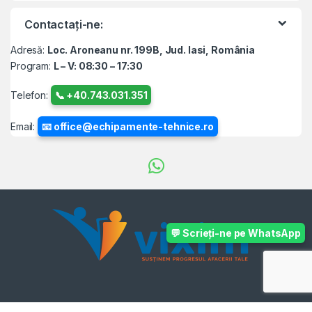
Contactați-ne:
Adresă:
Loc. Aroneanu nr. 199B, Jud. Iasi, România
Program:
L – V: 08:30 – 17:30
Telefon:
📞 +40.743.031.351
Email:
📧 office@echipamente-tehnice.ro
💬 Scrieți-ne pe WhatsApp