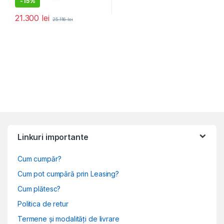
-
15%
21.300
lei
25.116
lei
Linkuri importante
Cum cumpăr?
Cum pot cumpără prin Leasing?
Cum plătesc?
Politica de retur
Termene și modalități de livrare