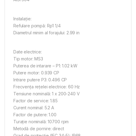
Instalaţie:
Refulare pompă: Rp1 1/4
Diametrul minim al forajului: 2.99 in
Date electrice:
Tip motor: MS3
Puterea de intarare – P1: 1.02 kW
Putere motor: 0.939 CP
Intrare putere P3: 0.496 CP
Frecvenţa reţelei electrice: 60 Hz
Tensiune nominală: 1 x 200-240 V
Factor de service: 1.85
Curent nominal: 5.2 A
Factor de putere: 1.00
Turaţie nominală: 10700 rpm
Metodă de pornire: direct
Grad de protecţie (IEC 34-5): IP68