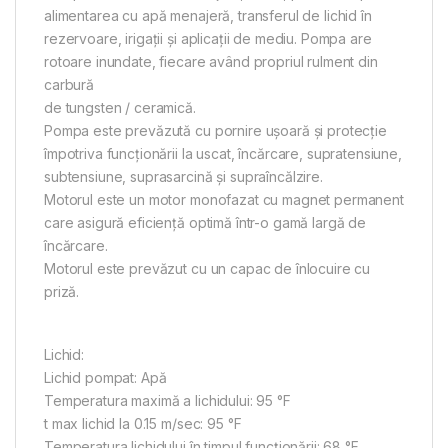
alimentarea cu apă menajeră, transferul de lichid în
rezervoare, irigații și aplicații de mediu. Pompa are
rotoare inundate, fiecare având propriul rulment din
carbură
de tungsten / ceramică.
Pompa este prevăzută cu pornire ușoară și protecție
împotriva funcționării la uscat, încărcare, supratensiune,
subtensiune, suprasarcină și supraîncălzire.
Motorul este un motor monofazat cu magnet permanent
care asigură eficiență optimă într-o gamă largă de
încărcare.
Motorul este prevăzut cu un capac de înlocuire cu
priză.
Lichid:
Lichid pompat: Apă
Temperatura maximă a lichidului: 95 °F
t max lichid la 0.15 m/sec: 95 °F
Temperatura lichidului în timpul funcționării: 68 °F