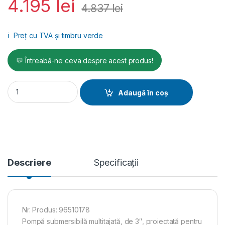
4.195
lei
4.837
lei
ℹ️
Preț cu TVA și timbru verde
💬 Întreabă-ne ceva despre acest produs!
Pompa submersibila Grundfos SQ 1-35 quantity
Adaugă în coș
Descriere
Specificații
Nr. Produs: 96510178
Pompă submersibilă multitajată, de 3″, proiectată pentru