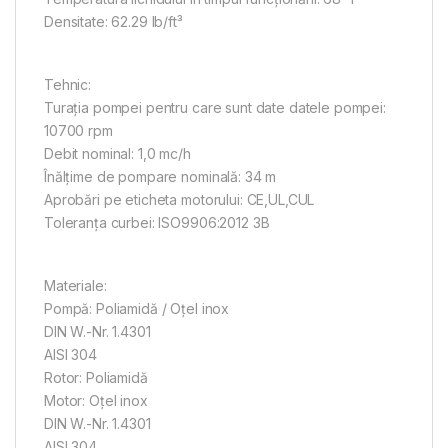
Densitate: 62.29 lb/ft³
Tehnic:
Turaţia pompei pentru care sunt date datele pompei:
10700 rpm
Debit nominal: 1,0 mc/h
Înălţime de pompare nominală: 34 m
Aprobări pe eticheta motorului: CE,UL,CUL
Toleranţa curbei: ISO9906:2012 3B
Materiale:
Pompă: Poliamidă / Oțel inox
DIN W.-Nr. 1.4301
AISI 304
Rotor: Poliamidă
Motor: Oţel inox
DIN W.-Nr. 1.4301
AISI 304