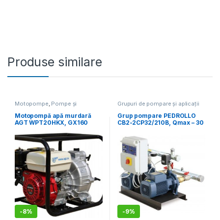
Produse similare
Motopompe
,
Pompe și
Grupuri de pompare și aplicații
hidrofoare
speciale
,
Pompe și hidrofoare
Motopompă apă murdară
Grup pompare PEDROLLO
AGT WPT20HKX, GX160
CB2-2CP32/210B, Qmax – 30
mc/h , Hmax – 94 mCA
-
8%
-
9%