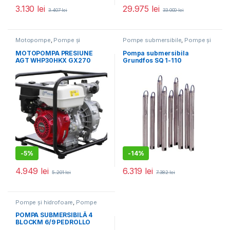
3.130
lei
29.975
lei
3.407
lei
33.000
lei
Motopompe
,
Pompe și
Pompe submersibile
,
Pompe și
hidrofoare
hidrofoare
MOTOPOMPA PRESIUNE
Pompa submersibila
AGT WHP30HKX GX270
Grundfos SQ 1-110
-
5%
-
14%
4.949
lei
6.319
lei
5.201
lei
7.382
lei
Pompe și hidrofoare
,
Pompe
submersibile
POMPA SUBMERSIBILĂ 4
BLOCKM 6/9 PEDROLLO