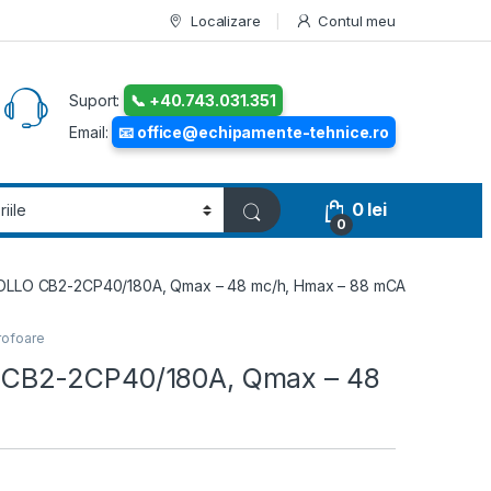
Localizare
Contul meu
Suport:
📞 +40.743.031.351
Email:
📧 office@echipamente-tehnice.ro
0
lei
0
LLO CB2-2CP40/180A, Qmax – 48 mc/h, Hmax – 88 mCA
rofoare
CB2-2CP40/180A, Qmax – 48