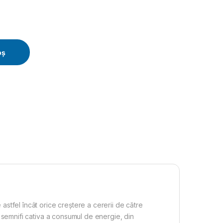
Qmax - 48 mc/h, Hmax - 88 mCA quantity
oș
stfel încât orice creștere a cererii de către
e semnifi cativa a consumul de energie, din