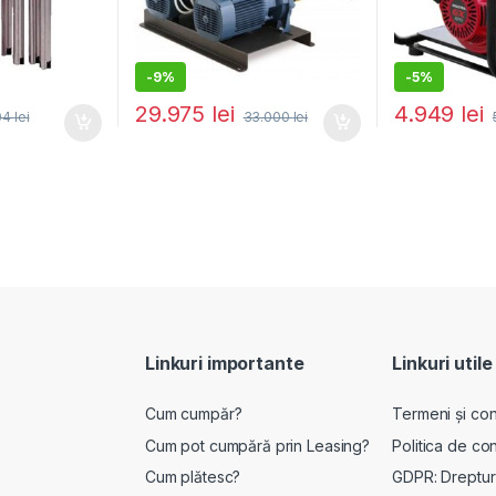
-
9%
-
5%
29.975
lei
4.949
lei
04
lei
33.000
lei
Linkuri importante
Linkuri utile
Cum cumpăr?
Termeni și cond
Cum pot cumpără prin Leasing?
Politica de con
Cum plătesc?
GDPR: Drepturi