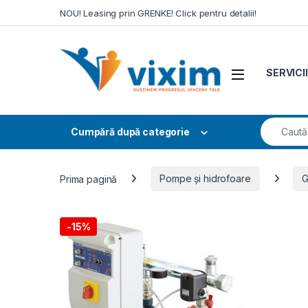
Skip to navigation
Skip to content
NOU! Leasing prin GRENKE! Click pentru detalii!
SERVICII
Search fo
Cumpără după categorie
Prima pagină
Pompe și hidrofoare
G
-
15%