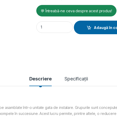
💬 Întreabă-ne ceva despre acest produs!
Grup pompare PEDROLLO CB2-2CP40/180A, 
Adaugă în c
Descriere
Specificații
asamblate într-o unitate gata de instalare. Grupurile sunt concepute a
 pompele în succesiune. Acest lucru permite, printre altele, o reducer