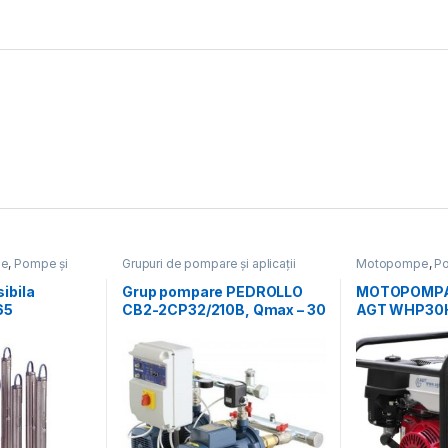
le
,
Pompe și
Grupuri de pompare și aplicații
Motopompe
,
Po
speciale
,
Pompe și hidrofoare
ibila
Grup pompare PEDROLLO
MOTOPOMPA
65
CB2-2CP32/210B, Qmax – 30
AGT WHP30
mc/h , Hmax – 94 mCA