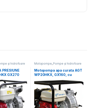
mpe și hidrofoare
Motopompe
,
Pompe și hidrofoare
 PRESIUNE
Motopompa apa curata AGT
HKX GX270
WP20HKX, GX160, cu
senzor pentru lipsă ulei