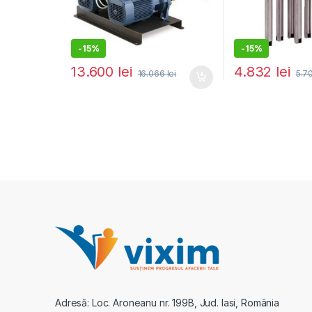
-
15%
-
15%
13.600
lei
4.832
lei
16.066
lei
5.7
Adresă: Loc. Aroneanu nr. 199B, Jud. Iasi, România