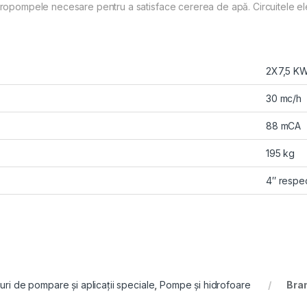
ctropompele necesare pentru a satisface cererea de apă. Circuitele ele
2X7,5 K
30 mc/h
88 mCA
195 kg
4″ respec
uri de pompare și aplicații speciale
,
Pompe și hidrofoare
Bra