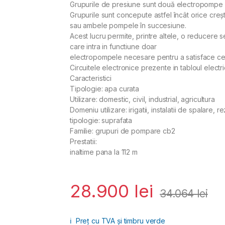
Grupurile de presiune sunt două electropompe as
Grupurile sunt concepute astfel încât orice creșt
sau ambele pompele în succesiune.
Acest lucru permite, printre altele, o reducere 
care intra in functiune doar
electropompele necesare pentru a satisface ce
Circuitele electronice prezente in tabloul elect
Caracteristici
Tipologie: apa curata
Utilizare: domestic, civil, industrial, agricultura
Domeniu utilizare: irigatii, instalatii de spalare, 
tipologie: suprafata
Familie: grupuri de pompare cb2
Prestatii:
inaltime pana la 112 m
28.900
lei
34.064
lei
ℹ️
Preț cu TVA și timbru verde