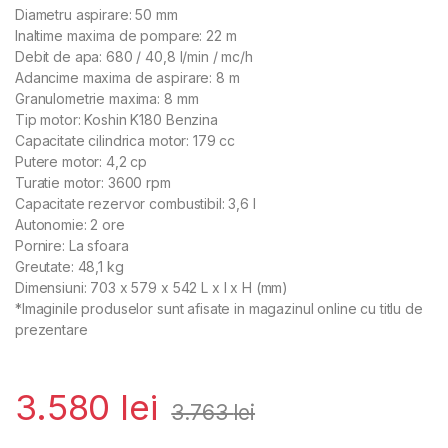
Diametru aspirare: 50 mm
Inaltime maxima de pompare: 22 m
Debit de apa: 680 / 40,8 l/min / mc/h
Adancime maxima de aspirare: 8 m
Granulometrie maxima: 8 mm
Tip motor: Koshin K180 Benzina
Capacitate cilindrica motor: 179 cc
Putere motor: 4,2 cp
Turatie motor: 3600 rpm
Capacitate rezervor combustibil: 3,6 l
Autonomie: 2 ore
Pornire: La sfoara
Greutate: 48,1 kg
Dimensiuni: 703 x 579 x 542 L x l x H (mm)
*Imaginile produselor sunt afisate in magazinul online cu titlu de
prezentare
3.580
lei
3.763
lei