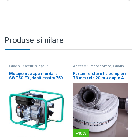
Produse similare
Grădini, parcuri și păduri
,
Accesorii motopompe
,
Grădini,
Motopompe
parcuri și păduri
,
Motopompe
Motopompa apa murdara
Furtun refulare tip pompieri
SWT 50 EX, debit maxim 750
76 mm rola 20 m + cuple AL
l/min., granulometrie
tip storz
absorbita 20mm
-
10%