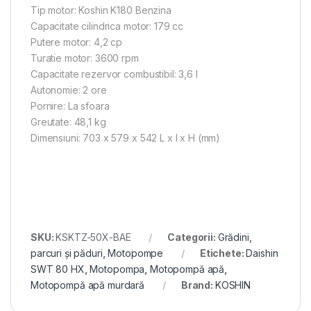
Tip motor: Koshin K180 Benzina
Capacitate cilindrica motor: 179 cc
Putere motor: 4,2 cp
Turatie motor: 3600 rpm
Capacitate rezervor combustibil: 3,6 l
Autonomie: 2 ore
Pornire: La sfoara
Greutate: 48,1 kg
Dimensiuni: 703 x 579 x 542 L x l x H (mm)
SKU:
KSKTZ-50X-BAE
Categorii:
Grădini,
parcuri și păduri
,
Motopompe
Etichete:
Daishin
SWT 80 HX
,
Motopompa
,
Motopompă apă
,
Motopompă apă murdară
Brand:
KOSHIN