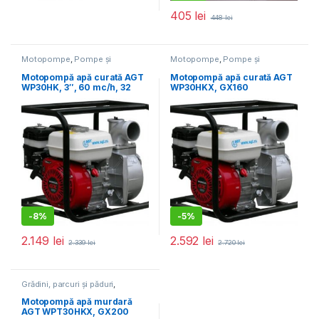
405
lei
448
lei
Motopompe
,
Pompe și
Motopompe
,
Pompe și
hidrofoare
hidrofoare
Motopompă apă curată AGT
Motopompă apă curată AGT
WP30HK, 3″, 60 mc/h, 32
WP30HKX, GX160
mCA, motorizare HONDA
GX160
-
8%
-
5%
2.149
lei
2.592
lei
2.339
lei
2.720
lei
Grădini, parcuri și păduri
,
Motopompe
Motopompă apă murdară
AGT WPT30HKX, GX200