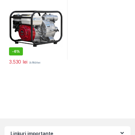
-
6%
3.530
lei
3.763
lei
Linkuri importante