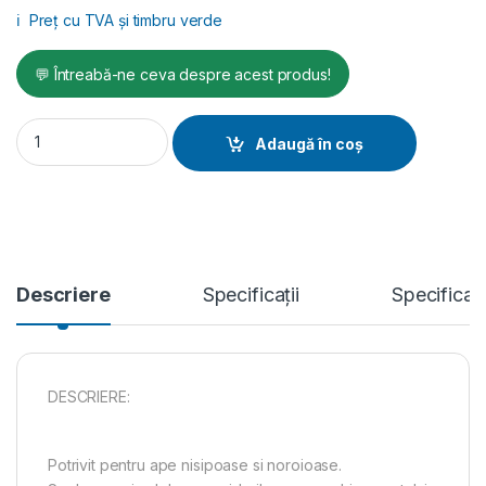
ℹ️
Preț cu TVA și timbru verde
💬 Întreabă-ne ceva despre acest produs!
Motopompa ape murdare Koshin KTZ-50X-BAE motor Koshin K
Adaugă în coș
Descriere
Specificații
Specificat
DESCRIERE:
Potrivit pentru ape nisipoase si noroioase.