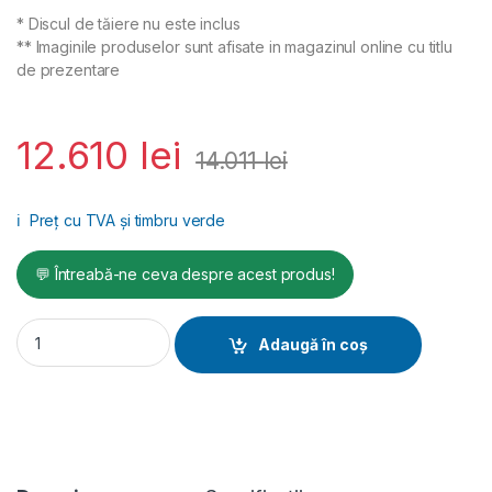
* Discul de tăiere nu este inclus
** Imaginile produselor sunt afisate in magazinul online cu titlu
de prezentare
12.610
lei
14.011
lei
ℹ️
Preț cu TVA și timbru verde
💬 Întreabă-ne ceva despre acest produs!
Mașină de tăiat cărămidă SKELL KTV650E Ø 650 mm 400V 5,5
Adaugă în coș