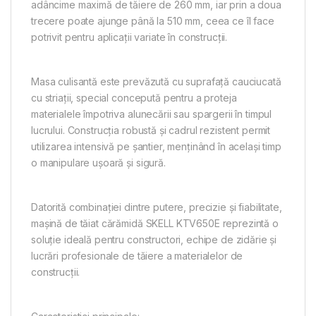
adâncime maximă de tăiere de 260 mm, iar prin a doua
trecere poate ajunge până la 510 mm, ceea ce îl face
potrivit pentru aplicații variate în construcții.
Masa culisantă este prevăzută cu suprafață cauciucată
cu striații, special concepută pentru a proteja
materialele împotriva alunecării sau spargerii în timpul
lucrului. Construcția robustă și cadrul rezistent permit
utilizarea intensivă pe șantier, menținând în același timp
o manipulare ușoară și sigură.
Datorită combinației dintre putere, precizie și fiabilitate,
mașină de tăiat cărămidă SKELL KTV650E reprezintă o
soluție ideală pentru constructori, echipe de zidărie și
lucrări profesionale de tăiere a materialelor de
construcții.