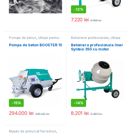
-
12%
7.220
lei
8.186
lei
Pompe de beton
,
Utilaje pentru
Betoniere profesionale
,
Utilaje
construcții
pentru construcții
Pompa de beton BOOSTER 15
Betoniera profesionala Imer
Syntesi 350 cu motor
monofazat
-
15%
-
14%
294.000
lei
8.201
lei
345.142
lei
9.487
lei
Mașini de prelucrat fier beton
,