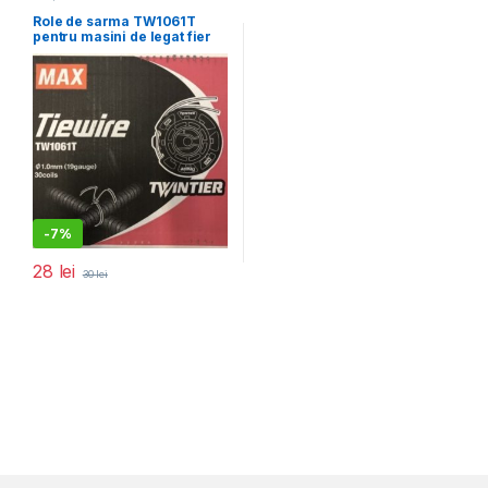
Utilaje pentru construcții
Role de sarma TW1061T
pentru masini de legat fier
beton Max RB441T
-
7%
28
lei
30
lei