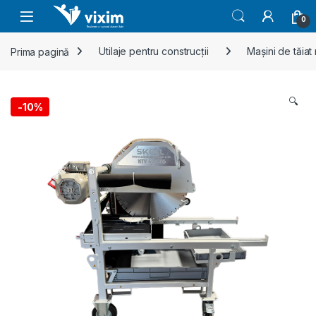
Skip to navigation
Skip to content
0
Prima pagină
Utilaje pentru construcții
Mașini de tăiat
🔍
-
10%