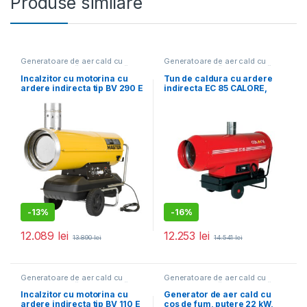
Produse similare
Generatoare de aer cald cu
Generatoare de aer cald cu
ardere indirectă, pe motorină
ardere indirectă, pe motorină
Incalzitor cu motorina cu
Tun de caldura cu ardere
ardere indirecta tip BV 290 E
indirecta EC 85 CALORE,
putere 90,6kW, debit aer
5100mcb/h, motorina, 230V
-
13%
-
16%
12.089
lei
12.253
lei
13.890
lei
14.541
lei
Generatoare de aer cald cu
Generatoare de aer cald cu
ardere indirectă, pe motorină
ardere indirectă, pe motorină
Incalzitor cu motorina cu
Generator de aer cald cu
ardere indirecta tip BV 110 E
cos de fum, putere 22 kW,