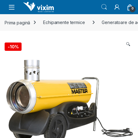
Skip to navigation
Skip to content
0
Prima pagină
Echipamente termice
Generatoare de ae
🔍
-
10%