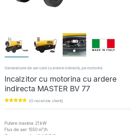
Generatoare de aer cald cu ardere indirectă, pe motorină
Incalzitor cu motorina cu ardere
indirecta MASTER BV 77
(O recenzie client)
Evaluat la
5.00
din 5 pe
baza unei
singure
Putere maxima: 21 kW
evaluări
Flux de aer: 1550 m³/h