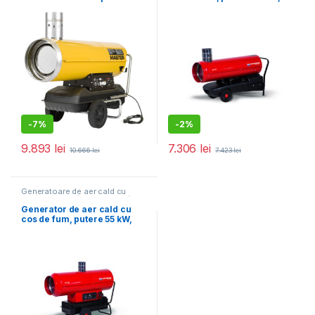
BIEMMEDUE EC22
-
7%
-
2%
9.893
lei
7.306
lei
10.666
lei
7.423
lei
Generatoare de aer cald cu
ardere indirectă, pe motorină
Generator de aer cald cu
cos de fum, putere 55 kW,
BIEMMEDUE EC55