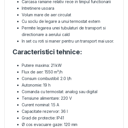
Carcasa ramane relativ rece in timpul functionarii
Intretinere usoara
Volum mare de aer circulat
Cu soclu de legare a unui termostat extern
Permite legarea unei tubulaturi de transport si
directionare a aerului cald
In set cu roti si maner pentru un transport mai usor.
Caracteristici tehnice:
Putere maxima: 21 kW
Flux de aer: 1550 m³/h
Consum combustibil: 2.0 l/h
Autonomie: 19 h
Comanda cu termostat: analog sau digital
Tensiune alimentare: 220 V
Curent nominal: 1.5 A
Capacitate rezervor: 36 l
Grad de protectie: IP41
Ø cos evacuare gaze: 120 mm