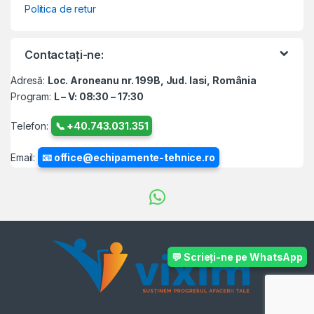
Politica de retur
Contactați-ne:
Adresă:
Loc. Aroneanu nr. 199B, Jud. Iasi, România
Program:
L – V: 08:30 – 17:30
Telefon:
📞 +40.743.031.351
Email:
📧 office@echipamente-tehnice.ro
💬 Scrieți-ne pe WhatsApp