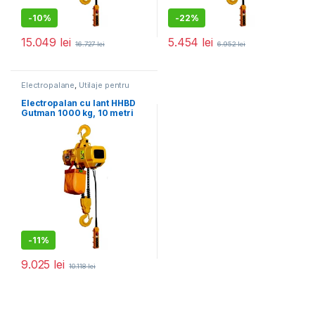
-
10%
-
22%
15.049
lei
5.454
lei
16.727
lei
6.952
lei
Electropalane
,
Utilaje pentru
construcții
Electropalan cu lant HHBD
Gutman 1000 kg, 10 metri
-
11%
9.025
lei
10.118
lei