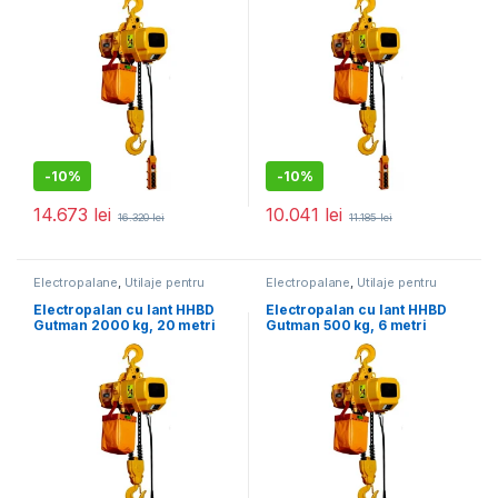
-
10%
-
10%
14.673
lei
10.041
lei
16.320
lei
11.185
lei
Electropalane
,
Utilaje pentru
Electropalane
,
Utilaje pentru
construcții
construcții
Electropalan cu lant HHBD
Electropalan cu lant HHBD
Gutman 2000 kg, 20 metri
Gutman 500 kg, 6 metri