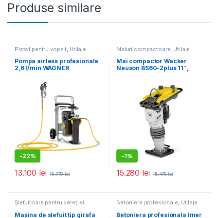
Produse similare
Pistol pentru vopsit
,
Utilaje
Maiuri compactoare
,
Utilaje
pentru construcții
pentru construcții
Pompa airless profesionala
Mai compactor Wacker
2,6 l/min WAGNER
Neuson BS60-2plus 11″,
SuperFinish 23 Plus HEA
motor 2T, forta de impact 18
Spraypack
kN, greutate 66 kg
-
22%
-
1%
13.100
lei
15.280
lei
16.778
lei
15.470
lei
Șlefuitoare pentru pereți și
Betoniere profesionale
,
Utilaje
tavane
,
Utilaje pentru construcții
pentru construcții
Masina de slefuit tip girafa
Betoniera profesionala Imer