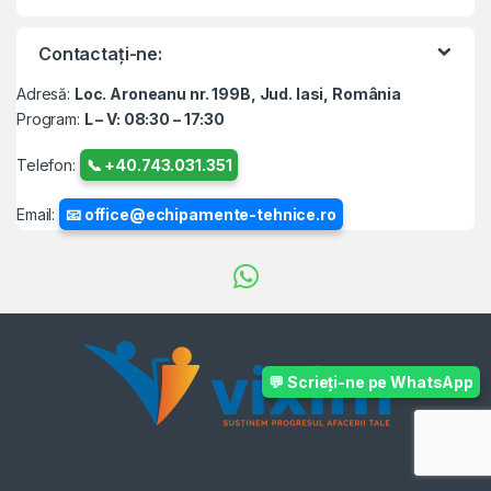
Contactați-ne:
Adresă:
Loc. Aroneanu nr. 199B, Jud. Iasi, România
Program:
L – V: 08:30 – 17:30
Telefon:
📞 +40.743.031.351
Email:
📧 office@echipamente-tehnice.ro
💬 Scrieți-ne pe WhatsApp