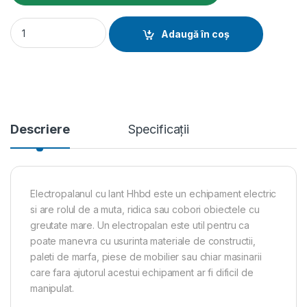
Electropalan cu lant HHBD Gutman 2000 kg, 10 metri quantity
Adaugă în coș
Descriere
Specificații
Electropalanul cu lant Hhbd este un echipament electric
si are rolul de a muta, ridica sau cobori obiectele cu
greutate mare. Un electropalan este util pentru ca
poate manevra cu usurinta materiale de constructii,
paleti de marfa, piese de mobilier sau chiar masinarii
care fara ajutorul acestui echipament ar fi dificil de
manipulat.