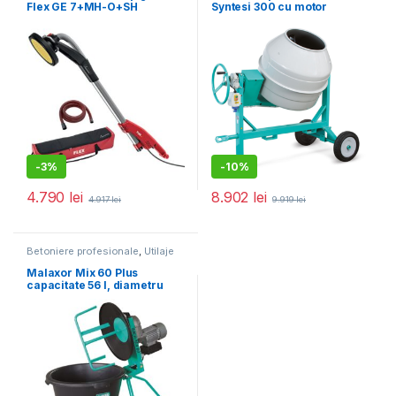
Flex GE 7+MH-O+SH
Syntesi 300 cu motor
230/CEE, 710 W, 225 mm
monofazat
-
3%
-
10%
4.790
lei
8.902
lei
4.917
lei
9.919
lei
Betoniere profesionale
,
Utilaje
pentru construcții
Malaxor Mix 60 Plus
capacitate 56 l, diametru
cuva 580 mm, motor 230V,
0.55 kW