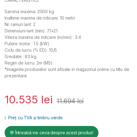
CARACTERISTICI:
Sarcina maxima: 2000 kg
Inaltime maxima de ridicare: 10 metri
Nr. ramuri lant: 2
Dimensiuni lant (mm): 7.1×21
Viteza maxima de ridicare (m/min) : 3.4
Putere motor : 1.5 (kW)
Ciclu de lucru (% ED): 10/5
Greutate : 83 kg
Regim de lucru: 2m (M5)
*Imaginile produselor sunt afisate in magazinul online cu titlu de
prezentare
10.535
lei
11.694
lei
ℹ️
Preț cu TVA și timbru verde
💬 Întreabă-ne ceva despre acest produs!