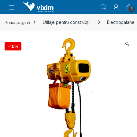
Skip to navigation
Skip to content
0
Prima pagină
Utilaje pentru construcții
Electropalane
🔍
-
10%