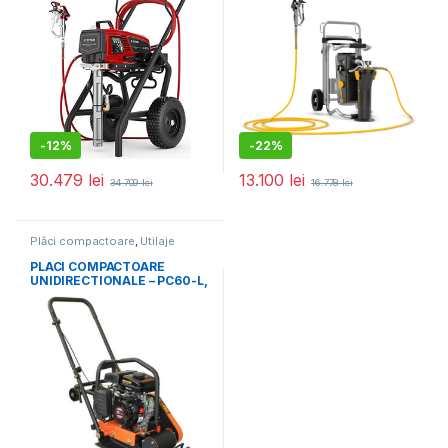
-
12%
-
22%
30.479
lei
13.100
lei
34.709
lei
16.778
lei
Plăci compactoare
,
Utilaje
pentru construcții
PLACI COMPACTOARE
UNIDIRECTIONALE – PC60-L,
8.2 kN, motor Loncin,
benzina 1.63 cp, greutate 54
kg