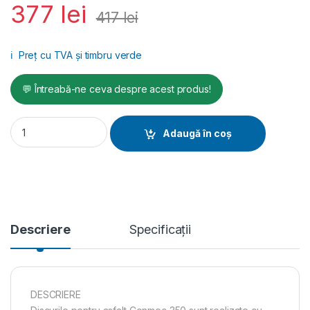
377
lei
417
lei
ℹ️
Preț cu TVA și timbru verde
💬 Întreabă-ne ceva despre acest produs!
Disc diamantat asfalt CONMEC 350 mm quantity
Adaugă în coș
Descriere
Specificații
DESCRIERE