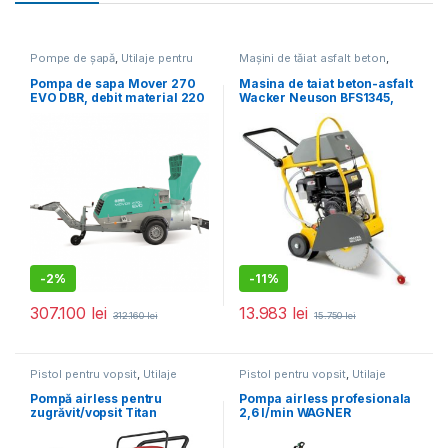
Pompe de șapă
,
Utilaje pentru
Mașini de tăiat asfalt beton
,
construcții
Utilaje pentru construcții
Pompa de sapa Mover 270
Masina de taiat beton-asfalt
EVO DBR, debit material 220
Wacker Neuson BFS1345,
l/ciclu, granulometrie max.
motor termic 4T, 450 mm
12 – 16 mm, motor diesel, 47
cp
-
2%
-
11%
307.100
lei
13.983
lei
312.160
lei
15.750
lei
Pistol pentru vopsit
,
Utilaje
Pistol pentru vopsit
,
Utilaje
pentru construcții
pentru construcții
Pompă airless pentru
Pompa airless profesionala
zugrăvit/vopsit Titan
2,6 l/min WAGNER
Performance 1650E HR
SuperFinish 23 Plus HEA
Spraypack