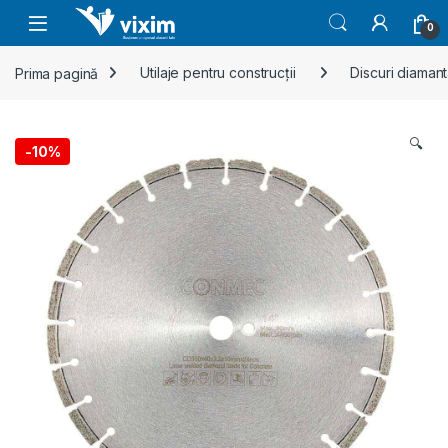
Skip to navigation
Skip to content
0
Prima pagină
Utilaje pentru construcții
Discuri diaman
🔍
-
10%