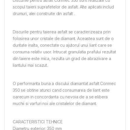
Discurile pentru asfalt Conmec 350 sunt realizate cu
scopul taierii suprafetelor de asfalt. Alte aplicatii includ
drumuri, alei construite din asfalt .
Discurile pentru taierea asfalt se caracterizeaza prin
folosirea unor cristale de diamant. Aceastea sunt de o
duritate inalta, conectate cu ajutorul unui liant care se
consuma relativ usor. Intrucat granulatia prafului rezultat
din taiere este mica, rezulta un grad de abrazivare a
liantului mai scazut.
O performanta buna a discului diamantat asfalt Conmec
350 se obtine atunci cand consumarea de liant este
oarecum in concordanta cu nevoia de a se elibera
muchii si varfuri noi ale cristalelor de diamant.
CARACTERISTICI TEHNICE
Diametru exterior: 350 mm