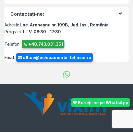
Contactați-ne:
Adresă:
Loc. Aroneanu nr. 199B, Jud. Iasi, România
Program:
L – V: 08:30 – 17:30
Telefon:
📞 +40.743.031.351
Email:
📧 office@echipamente-tehnice.ro
💬 Scrieți-ne pe WhatsApp