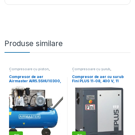
Produse similare
Compresoare cu piston
,
Compresoare cu șurub
,
Compresoare de aer
Compresoare de aer
Compresor de aer
Compresor de aer cu surub
Airmaster AIR5.5SHU10300,
Fini PLUS 11-08, 400 V, 11
300 l, 4 kW, 10 bar, 720 l/min
kW, 8 bar, 1650 l/min