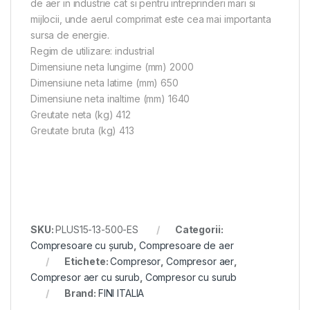
de aer in industrie cat si pentru intreprinderi mari si
mijlocii, unde aerul comprimat este cea mai importanta
sursa de energie.
Regim de utilizare: industrial
Dimensiune neta lungime (mm) 2000
Dimensiune neta latime (mm) 650
Dimensiune neta inaltime (mm) 1640
Greutate neta (kg) 412
Greutate bruta (kg) 413
SKU:
PLUS15-13-500-ES
Categorii:
Compresoare cu șurub
,
Compresoare de aer
Etichete:
Compresor
,
Compresor aer
,
Compresor aer cu surub
,
Compresor cu surub
Brand:
FINI ITALIA