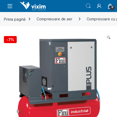
Skip to navigation
Skip to content
0
Prima pagină
Compresoare de aer
Compresoare cu 
🔍
-
7%