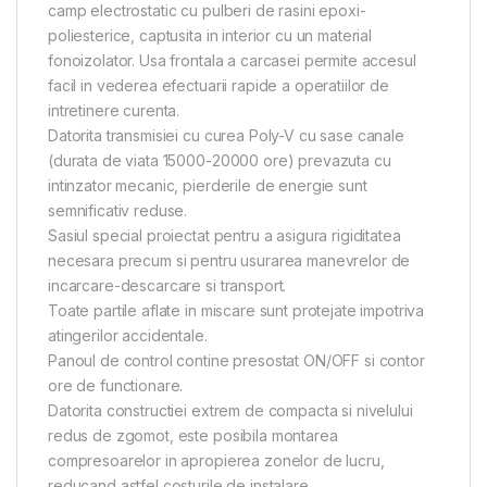
camp electrostatic cu pulberi de rasini epoxi-
poliesterice, captusita in interior cu un material
fonoizolator. Usa frontala a carcasei permite accesul
facil in vederea efectuarii rapide a operatiilor de
intretinere curenta.
Datorita transmisiei cu curea Poly-V cu sase canale
(durata de viata 15000-20000 ore) prevazuta cu
intinzator mecanic, pierderile de energie sunt
semnificativ reduse.
Sasiul special proiectat pentru a asigura rigiditatea
necesara precum si pentru usurarea manevrelor de
incarcare-descarcare si transport.
Toate partile aflate in miscare sunt protejate impotriva
atingerilor accidentale.
Panoul de control contine presostat ON/OFF si contor
ore de functionare.
Datorita constructiei extrem de compacta si nivelului
redus de zgomot, este posibila montarea
compresoarelor in apropierea zonelor de lucru,
reducand astfel costurile de instalare.