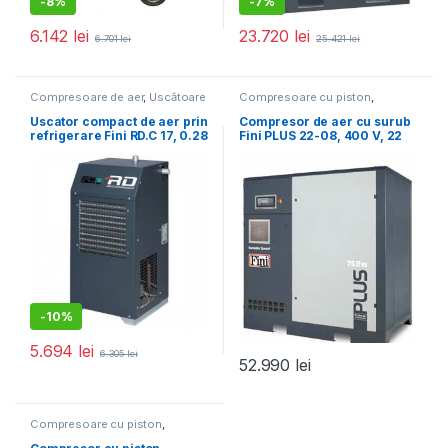
-
8%
-
7%
6.142
lei
23.720
lei
6.701
lei
25.421
lei
Compresoare de aer
,
Uscătoare
Compresoare cu piston
,
de aer
Compresoare de aer
Uscator compact de aer prin
Compresor de aer cu surub
refrigerare Fini RD.C 17, 0.28
Fini PLUS 22-08, 400 V, 22
kW, 1700 l/min, 16 bar
kW, 8 bar, 3350 l/min
-
10%
5.694
lei
6.305
lei
52.990
lei
Compresoare cu piston
,
Compresoare de aer