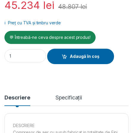
45.234
lei
48.807
lei
ℹ️
Preț cu TVA și timbru verde
💬 Întreabă-ne ceva despre acest produs!
Compresor de aer cu surub Fini PLUS 15-13-500 ES, 400 V, 500 l
Adaugă în coș
Descriere
Specificații
DESCRIERE
Compresor de aer cu surub fabricat in totalitate de Fini,