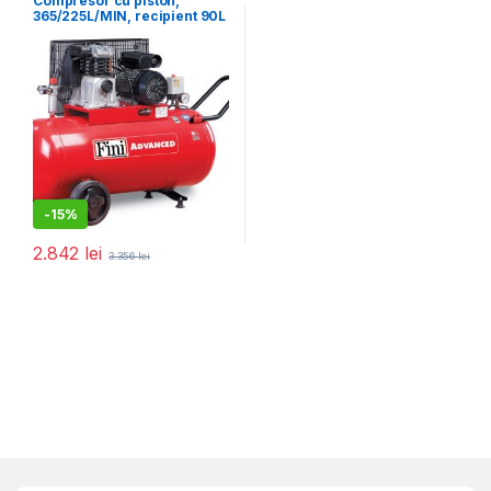
Compresor cu piston,
365/225L/MIN, recipient 90L
MK103-90-3M
-
15%
2.842
lei
3.356
lei