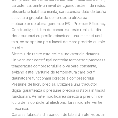
caracterizat printr-un nivel de zgomot extrem de redus,
eficienta si fiabilitate marita, caracteristici date de turatia
scazuta a grupului de compresie si utilizarea
motoarelor de ultima generatie IE3 – Premium Efficiency.
Constructiv, unitatea de compresie este realizata din
doua suruburi cu profile asimetrice, unul mama si unul
tata, ce se sprijina pe rulmenti de mare precizie cu role
cu bile.
Sistemul de racire este cel mai inovator din domeniu.
Un ventilator centrifugal controlat termostatic pastreaza
temperatura compresorului la o valoare constanta,
evitand astfel varfurile de temperatura care pot fi
daunatoare functionarii corecte a compresorului.
Presiune de lucru precisa. Utilizarea unui traductor
digital garanteaza o presiune precisa si stabila in timpul
functionarii. Permite modificarea directa a presiunii de
lucru de la controlerul electronic fara nicio interventie
mecanica.
Carcasa fabricata din panouri de tabla din otel vopsit in