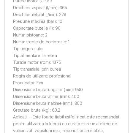
Putere motor (CP): 3
Debit aer aspirat (l/min): 365
Debit aer refulat (l/min): 228
Presiune maxima (bar): 10
Capacitate butelie (l): 90
Numar pistoane: 2
Numar trepte de compresie: 1
Tip ungere: ulei
Tip alimentare: la retea
Turatie motor (rpm): 1375
Tip transmisie: prin curea
Regim de utilizare: profesional
Producator: Fini
Dimensiune bruta lungime (mm): 940
Dimensiune bruta latime (mm): 400
Dimensiune bruta inaltime (mm): 800
Greutate bruta (kg): 63.2
Aplicatii: – Este foarte fiabil astfel incat este recomandat
pentru utilizarea la lucrari cu durata mare in ateliere de
vulcanizat, vopsitorii mici, reconditionari mobila,