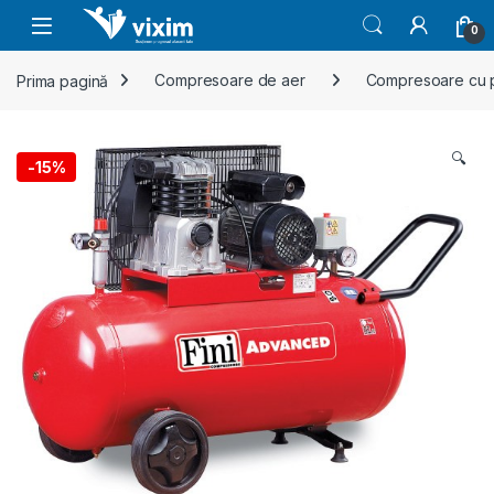
Skip to navigation
Skip to content
0
Prima pagină
Compresoare de aer
Compresoare cu p
🔍
-
15%