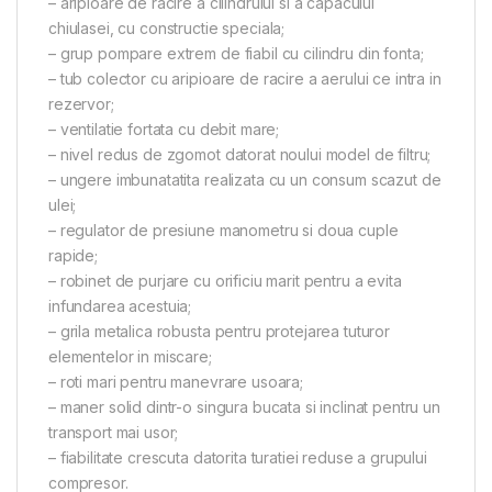
– aripioare de racire a cilindrului si a capacului
chiulasei, cu constructie speciala;
– grup pompare extrem de fiabil cu cilindru din fonta;
– tub colector cu aripioare de racire a aerului ce intra in
rezervor;
– ventilatie fortata cu debit mare;
– nivel redus de zgomot datorat noului model de filtru;
– ungere imbunatatita realizata cu un consum scazut de
ulei;
– regulator de presiune manometru si doua cuple
rapide;
– robinet de purjare cu orificiu marit pentru a evita
infundarea acestuia;
– grila metalica robusta pentru protejarea tuturor
elementelor in miscare;
– roti mari pentru manevrare usoara;
– maner solid dintr-o singura bucata si inclinat pentru un
transport mai usor;
– fiabilitate crescuta datorita turatiei reduse a grupului
compresor.