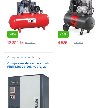
-
8%
-
6%
12.302
lei
4.535
lei
13.422
lei
4.830
lei
Compresoare cu piston
,
Compresoare de aer
Compresor de aer cu surub
Fini PLUS 22-08, 400 V, 22
kW, 8 bar, 3350 l/min