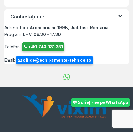
Contactați-ne:
Adresă:
Loc. Aroneanu nr. 199B, Jud. Iasi, România
Program:
L – V: 08:30 – 17:30
Telefon:
📞 +40.743.031.351
Email:
📧 office@echipamente-tehnice.ro
💬 Scrieți-ne pe WhatsApp