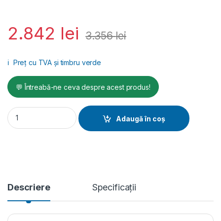
2.842
lei
3.356
lei
ℹ️
Preț cu TVA și timbru verde
💬 Întreabă-ne ceva despre acest produs!
Compresor cu piston, 365/225L/MIN, recipient 90L MK103-90
Adaugă în coș
Descriere
Specificații