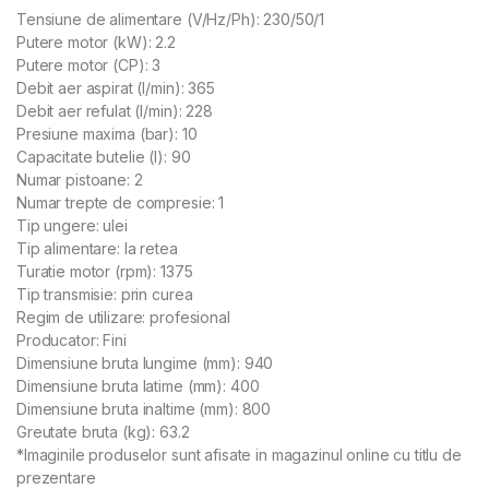
Tensiune de alimentare (V/Hz/Ph): 230/50/1
Putere motor (kW): 2.2
Putere motor (CP): 3
Debit aer aspirat (l/min): 365
Debit aer refulat (l/min): 228
Presiune maxima (bar): 10
Capacitate butelie (l): 90
Numar pistoane: 2
Numar trepte de compresie: 1
Tip ungere: ulei
Tip alimentare: la retea
Turatie motor (rpm): 1375
Tip transmisie: prin curea
Regim de utilizare: profesional
Producator: Fini
Dimensiune bruta lungime (mm): 940
Dimensiune bruta latime (mm): 400
Dimensiune bruta inaltime (mm): 800
Greutate bruta (kg): 63.2
*Imaginile produselor sunt afisate in magazinul online cu titlu de
prezentare