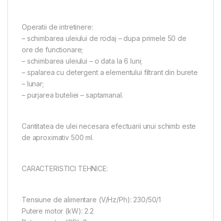
Operatii de intretinere:
– schimbarea uleiului de rodaj – dupa primele 50 de
ore de functionare;
– schimbarea uleiului – o data la 6 luni;
– spalarea cu detergent a elementului filtrant din burete
– lunar;
– purjarea buteliei – saptamanal.
Cantitatea de ulei necesara efectuarii unui schimb este
de aproximativ 500 ml.
CARACTERISTICI TEHNICE:
Tensiune de alimentare (V/Hz/Ph): 230/50/1
Putere motor (kW): 2.2