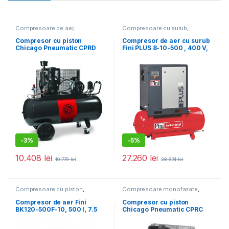
Compresoare de aer
,
Compresoare cu șurub
,
Compresoare trifazate
Compresoare de aer
,
Promoții
Compresor cu piston
Compresor de aer cu surub
Chicago Pneumatic CPRD
Fini PLUS 8-10-500 , 400 V,
6270 NS39 MT, Qasp = 653
500 l, 7.5 kW, 10 bar, 1000
l/min, 11 Bar
l/min
-
3%
-
5%
10.408
lei
27.260
lei
10.779
lei
28.674
lei
Compresoare cu piston
,
Compresoare monofazate
,
Compresoare de aer
Compresoare de aer
Compresor de aer Fini
Compresor cu piston
BK120-500F-10, 500 l, 7.5
Chicago Pneumatic CPRC
kW, 10 bar, 1080 l/min
390 NS12S MT, Qasp = 320
l/min, 10 Bar