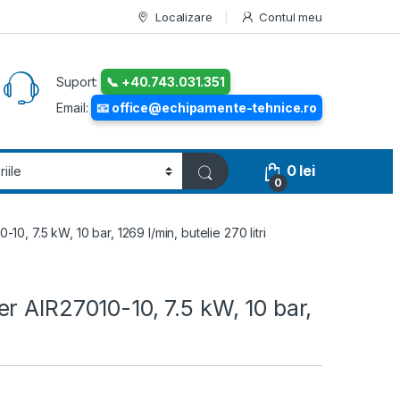
Localizare
Contul meu
Suport:
📞 +40.743.031.351
Email:
📧 office@echipamente-tehnice.ro
0
lei
0
0, 7.5 kW, 10 bar, 1269 l/min, butelie 270 litri
r AIR27010-10, 7.5 kW, 10 bar,