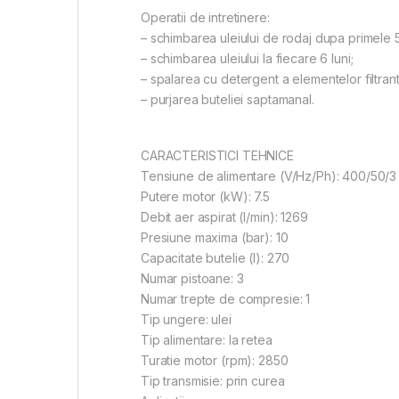
Operatii de intretinere:
– schimbarea uleiului de rodaj dupa primele 
– schimbarea uleiului la fiecare 6 luni;
– spalarea cu detergent a elementelor filtrant
– purjarea buteliei saptamanal.
CARACTERISTICI TEHNICE
Tensiune de alimentare (V/Hz/Ph): 400/50/3
Putere motor (kW): 7.5
Debit aer aspirat (l/min): 1269
Presiune maxima (bar): 10
Capacitate butelie (l): 270
Numar pistoane: 3
Numar trepte de compresie: 1
Tip ungere: ulei
Tip alimentare: la retea
Turatie motor (rpm): 2850
Tip transmisie: prin curea