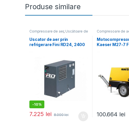
Produse similare
Compresoare de aer
,
Uscătoare de
Compresoare de a
aer
Motocompresoare
Uscator de aer prin
Motocompresor 
refrigerare Fini RD24, 2400
Kaeser M27-7 FF
l/min, 16 bar
bar, 2.6 m³/min
-
10%
7.225
lei
100.664
lei
8.000
lei