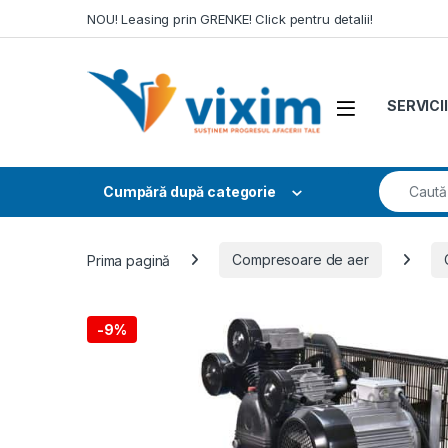
Skip to navigation
Skip to content
NOU! Leasing prin GRENKE! Click pentru detalii!
SERVICII
Search fo
Cumpără după categorie
Prima pagină
Compresoare de aer
-
9%