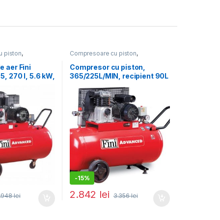
 piston
,
Compresoare cu piston
,
e aer
Compresoare de aer
 aer Fini
Compresor cu piston,
, 270 l, 5.6 kW,
365/225L/MIN, recipient 90L
/min
MK103-90-3M
-
15%
2.842
lei
.948
lei
3.356
lei