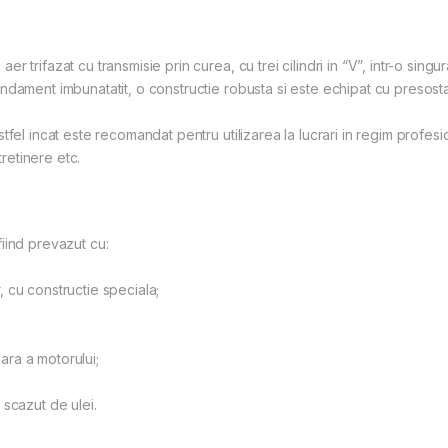
 trifazat cu transmisie prin curea, cu trei cilindri in “V”, intr-o sing
ndament imbunatatit, o constructie robusta si este echipat cu presost
fel incat este recomandat pentru utilizarea la lucrari in regim profesio
tretinere etc.
iind prevazut cu:
r, cu constructie speciala;
ra a motorului;
scazut de ulei.