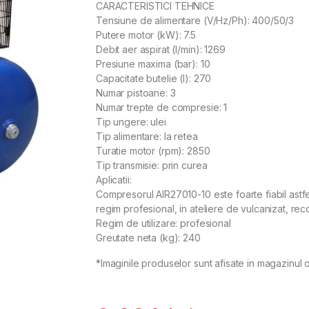
CARACTERISTICI TEHNICE
Tensiune de alimentare (V/Hz/Ph): 400/50/3
Putere motor (kW): 7.5
Debit aer aspirat (l/min): 1269
Presiune maxima (bar): 10
Capacitate butelie (l): 270
Numar pistoane: 3
Numar trepte de compresie: 1
Tip ungere: ulei
Tip alimentare: la retea
Turatie motor (rpm): 2850
Tip transmisie: prin curea
Aplicatii:
Compresorul AIR27010-10 este foarte fiabil astfel
regim profesional, in ateliere de vulcanizat, recon
Regim de utilizare: profesional
Greutate neta (kg): 240
*Imaginile produselor sunt afisate in magazinul o