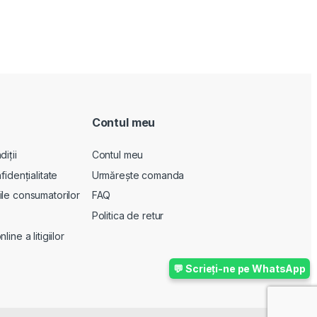
Contul meu
iții
Contul meu
fidențialitate
Urmărește comanda
le consumatorilor
FAQ
Politica de retur
ine a litigiilor
💬 Scrieți-ne pe WhatsApp