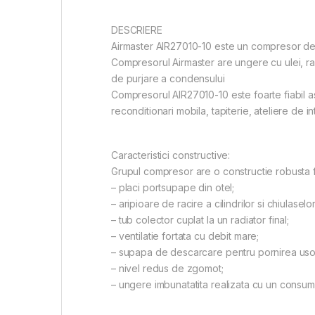
DESCRIERE
Airmaster AIR27010-10 este un compresor de aer
Compresorul Airmaster are ungere cu ulei, ra
de purjare a condensului
Compresorul AIR27010-10 este foarte fiabil ast
reconditionari mobila, tapiterie, ateliere de in
Caracteristici constructive:
Grupul compresor are o constructie robusta f
– placi portsupape din otel;
– aripioare de racire a cilindrilor si chiulaselo
– tub colector cuplat la un radiator final;
– ventilatie fortata cu debit mare;
– supapa de descarcare pentru pornirea usoa
– nivel redus de zgomot;
– ungere imbunatatita realizata cu un consum 