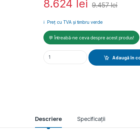
8.624
lei
9.457
lei
ℹ️
Preț cu TVA și timbru verde
💬 Întreabă-ne ceva despre acest produs!
Compresor de aer Airmaster AIR27010-10, 7.5 
Adaugă în c
Descriere
Specificații