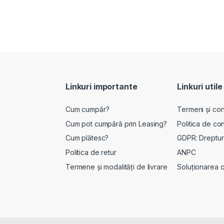
Linkuri importante
Linkuri utile
Cum cumpăr?
Termeni și cond
Cum pot cumpără prin Leasing?
Politica de con
Cum plătesc?
GDPR: Drepturi
Politica de retur
ANPC
Termene și modalități de livrare
Soluționarea onl