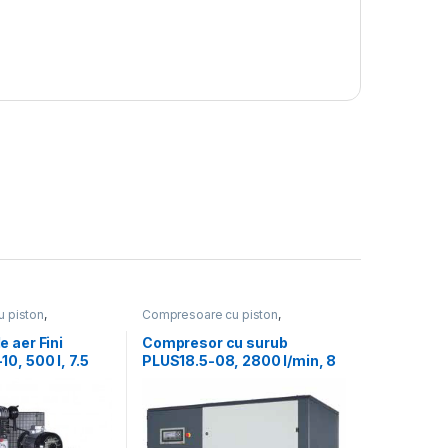
 piston
,
Compresoare cu piston
,
e aer
Compresoare de aer
 aer Fini
Compresor cu surub
0, 500 l, 7.5
PLUS18.5-08, 2800 l/min, 8
080 l/min
Bar, 18.5KW, 400V