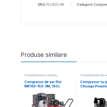
SKU:
PLUS22-08
Categorii:
Compres
Produse similare
Compresoare cu piston
,
Compresoare de a
Compresoare de aer
Compresoare trifa
Compresor de aer Fini
Compresor cu p
MK103-150-3M, 150 l,
Chicago Pneum
2200W, 10 bar, 365 l/min
8270 NS39 FT, 
l/min, 11 bar