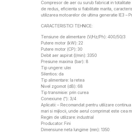
Compresor de aer cu surub fabricat in totalitate
de redus, eficienta si fiabilitate marita, caracte
utilizarea motoarelor de ultima generatie IE3 – P
CARACTERISTICI TEHNICE:
Tensiune de alimentare (V/Hz/Ph): 400/50/3
Putere motor (kW): 22
Putere motor (CP): 30
Debit aer aspirat (l/min): 3350
Presiune maxima (bar): 8
Tip ungere: ulei
Silentios: da
Tip alimentare: la retea
Nivel zgomot (dB): 68
Tip transmisie: prin curea
Conexiune (“): 3/4
Aplicatii: – Recomandat pentru utilizare continua 
mari si mijlocii, unde aerul comprimat este cea 
Regim de utilizare: industrial
Producator: Fini
Dimensiune neta lungime (mm): 1350