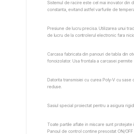
Sistemul de racire este cel mai inovator din 
constanta, evitand astfel varfurile de temper
Presiune de lucru precisa. Utilizarea unui trad
de lucru de la controlerul electronic fara nic
Carcasa fabricata din panouri de tabla din ote
fonoizolator. Usa frontala a carcasei permite 
Datorita transmisiei cu curea Poly-V cu sase
reduse.
Sasiul special proiectat pentru a asigura ri
Toate partile aflate in miscare sunt protejate 
Panoul de control contine presostat ON/OFF 