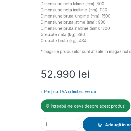
Dimensiune neta latime (mm): 800
Dimensiune neta inaltime (mm): 1130
Dimensiune bruta lungime (mm): 1500
Dimensiune bruta latime (mm): 930
Dimensiune bruta inaltime (mm): 1300
Greutate neta (kg): 380
Greutate bruta (kg): 434
*Imaginile produselor sunt afisate in magazinul o
52.990
lei
ℹ️
Preț cu TVA și timbru verde
💬 Întreabă-ne ceva despre acest produs!
Compresor de aer cu surub Fini PLUS 22-08, 
Adaugă în c