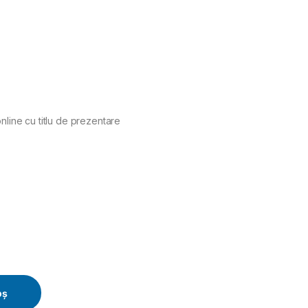
nline cu titlu de prezentare
400 V, 22 kW, 8 bar, 3350 l/min quantity
oș