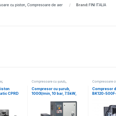
oare cu piston
,
Compresoare de aer
Brand:
FINI ITALIA
er
,
Compresoare cu șurub
,
Compresoare cu
zate
Compresoare de aer
Compresoare d
iston
Compresor cu șurub,
Compresor de
atic CPRD
1000l/min, 10 bar, 7.5kW,
BK120-500F-1
Qasp = 827
400V, butelie 500L, uscător
kW, 10 bar, 1
prin refrigerare PLUS8-10-
500ES