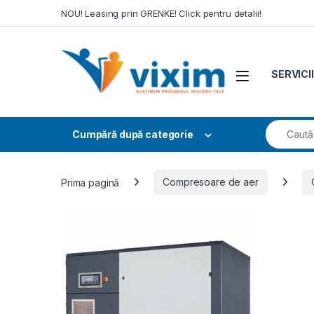
Skip to navigation
Skip to content
NOU! Leasing prin GRENKE! Click pentru detalii!
SERVICII
Search fo
Cumpără după categorie
Prima pagină
Compresoare de aer