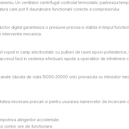
domeniu. Un ventilator centrifugal controlat termostatic pastreaza tem
atura care pot fi daunatoare functionarii corecte a compresorului.
uctor digital garanteaza o presiune precisa si stabila in timpul function
io interventie mecanica.
l vopsit in camp electrostatic cu pulberi de rasini epoxi-poliesterice, c
accesul facil in vederea efectuarii rapide a operatiilor de intretinere c
 canale (durata de viata 15000-20000 ore) prevazuta cu intinzator mec
giditatea necesara precum si pentru usurarea manevrelor de incarcare-d
impotriva atingerilor accidentale.
si contor ore de functionare.