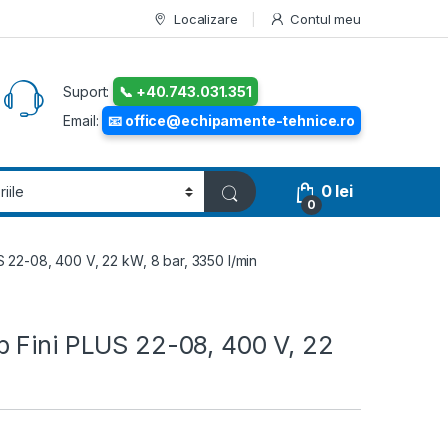
Localizare
Contul meu
Suport:
📞 +40.743.031.351
Email:
📧 office@echipamente-tehnice.ro
0
lei
0
 22-08, 400 V, 22 kW, 8 bar, 3350 l/min
b Fini PLUS 22-08, 400 V, 22