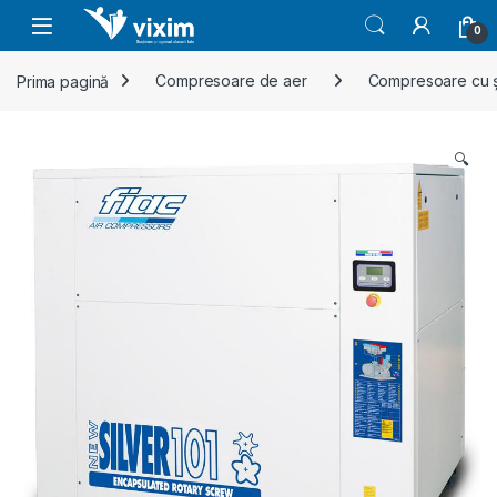
Skip to navigation
Skip to content
0
Prima pagină
Compresoare de aer
Compresoare cu 
🔍