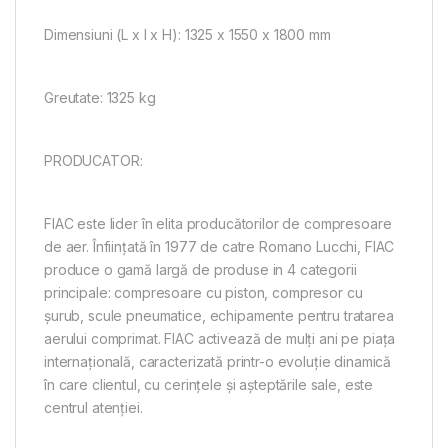
Dimensiuni (L x l x H): 1325 x 1550 x 1800 mm
Greutate: 1325 kg
PRODUCATOR:
FIAC este lider în elita producătorilor de compresoare
de aer. Înființată în 1977 de catre Romano Lucchi, FIAC
produce o gamă largă de produse in 4 categorii
principale: compresoare cu piston, compresor cu
șurub, scule pneumatice, echipamente pentru tratarea
aerului comprimat. FIAC activează de mulți ani pe piața
internațională, caracterizată printr-o evoluție dinamică
în care clientul, cu cerințele și așteptările sale, este
centrul atenției.