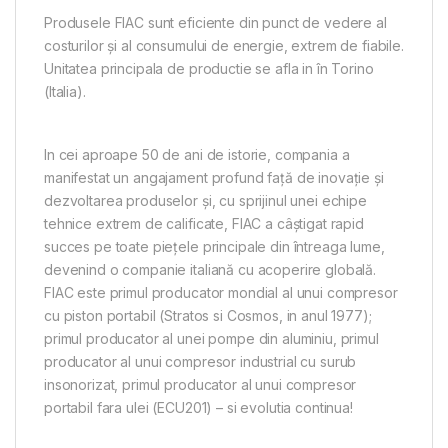
Produsele FIAC sunt eficiente din punct de vedere al
costurilor și al consumului de energie, extrem de fiabile.
Unitatea principala de productie se afla in în Torino
(Italia).
In cei aproape 50 de ani de istorie, compania a
manifestat un angajament profund față de inovație și
dezvoltarea produselor și, cu sprijinul unei echipe
tehnice extrem de calificate, FIAC a câștigat rapid
succes pe toate piețele principale din întreaga lume,
devenind o companie italiană cu acoperire globală.
FIAC este primul producator mondial al unui compresor
cu piston portabil (Stratos si Cosmos, in anul 1977);
primul producator al unei pompe din aluminiu, primul
producator al unui compresor industrial cu surub
insonorizat, primul producator al unui compresor
portabil fara ulei (ECU201) – si evolutia continua!