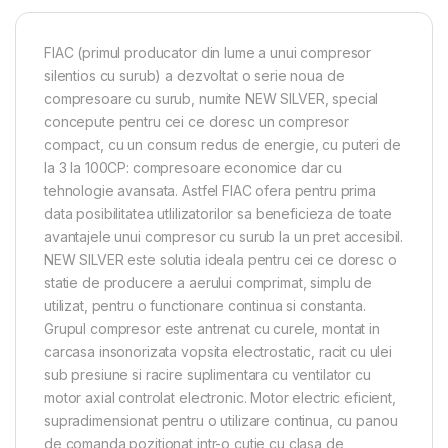
FIAC (primul producator din lume a unui compresor
silentios cu surub) a dezvoltat o serie noua de
compresoare cu surub, numite NEW SILVER, special
concepute pentru cei ce doresc un compresor
compact, cu un consum redus de energie, cu puteri de
la 3 la 100CP: compresoare economice dar cu
tehnologie avansata. Astfel FIAC ofera pentru prima
data posibilitatea utlilizatorilor sa beneficieza de toate
avantajele unui compresor cu surub la un pret accesibil.
NEW SILVER este solutia ideala pentru cei ce doresc o
statie de producere a aerului comprimat, simplu de
utilizat, pentru o functionare continua si constanta.
Grupul compresor este antrenat cu curele, montat in
carcasa insonorizata vopsita electrostatic, racit cu ulei
sub presiune si racire suplimentara cu ventilator cu
motor axial controlat electronic. Motor electric eficient,
supradimensionat pentru o utilizare continua, cu panou
de comanda pozitionat intr-o cutie cu clasa de