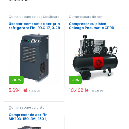
Compresoare de aer
,
Uscătoare
Compresoare de aer
,
de aer
Compresoare trifazate
Uscator compact de aer prin
Compresor cu piston
refrigerare Fini RD.C 17, 0.28
Chicago Pneumatic CPRD
kW, 1700 l/min, 16 bar
6270 NS39 MT, Qasp = 653
l/min, 11 Bar
-
10%
-
3%
5.694
lei
10.408
lei
6.305
lei
10.779
lei
Compresoare cu piston
,
Compresoare de aer
Compresor de aer Fini
MK103-150-3M, 150 l,
2200W, 10 bar, 365 l/min