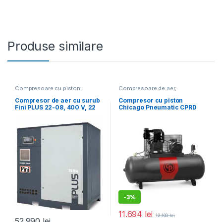
Produse similare
Compresoare cu piston
,
Compresoare de aer
,
Compresoare de aer
Compresoare trifazate
Compresor de aer cu surub
Compresor cu piston
Fini PLUS 22-08, 400 V, 22
Chicago Pneumatic CPRD
kW, 8 bar, 3350 l/min
8270 NS39 FT, Qasp = 827
l/min, 11 bar
-
3%
11.694
lei
12.100
lei
52.990
lei