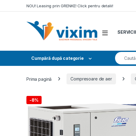
Skip to navigation
Skip to content
NOU! Leasing prin GRENKE! Click pentru detalii!
SERVICII
Search fo
Cumpără după categorie
Prima pagină
Compresoare de aer
-
8%