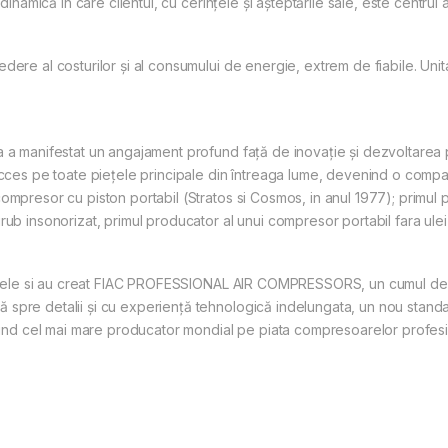
dinamică în care clientul, cu cerințele și așteptările sale, este centrul a
ere al costurilor și al consumului de energie, extrem de fiabile. Unita
 a manifestat un angajament profund față de inovație și dezvoltarea p
ucces pe toate piețele principale din întreaga lume, devenind o compan
ompresor cu piston portabil (Stratos si Cosmos, in anul 1977); primul 
rub insonorizat, primul producator al unui compresor portabil fara ulei
fortele si au creat FIAC PROFESSIONAL AIR COMPRESSORS, un cumul de e
spre detalii și cu experiență tehnologică indelungata, un nou standa
 cel mai mare producator mondial pe piata compresoarelor profesion