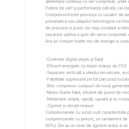
alimentare continua cu aer comprimat, unde co
Putere de vârf și performanță ridicată; cel 
Compresorul este prevazut cu uscator de aer p
pneumatice sau utilajelor tehnologice ce fol
de presiune si punct de roua constant si eli
separare optima a apei din aerul comprimat; 
Are un consum foarte mic de energie si costur
-Controler digital simplu și fiabil
-Eficient energetic cu emisii reduse de CO2
-Separare verticală a uleiului inovatoare, ec
-Fiabilitate superioară pe tot parcursul ciclul
-Bloc compresor compact de nouă generație, 
-Motor foarte fiabil, eficient din punct de v
-Întreținere simpla, rapidă, ușoară și cu costu
-Zgomot și vibrații reduse
Compresoarele cu surub sunt caracterizate pr
compresoarele cu piston), un randament de 1
80%). Ele au un nivel de zgomot redus si un 