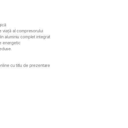
gică
de viață al compresorului
n aluminiu complet integrat
re energetic
reduse.
nline cu titlu de prezentare