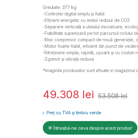
Greutate: 377 kg
-Controler digital simplu și fiabil
-Eficient energetic cu emisii reduse de CO2
-Separare verticală a uleiului inovatoare, ecolo
-Fiabilitate superioară pe tot parcursul ciclului 
-Bloc compresor compact de nouă generație, di
-Motor foarte fiabil, eficient din punct de vede
-Întreținere simpla, rapidă, ușoară și cu costuri 
-Zgomot și vibrații reduse
*Imaginile produselor sunt afisate in magazinul o
49.308
lei
53.508
lei
ℹ️
Preț cu TVA și timbru verde
💬 Întreabă-ne ceva despre acest produs!