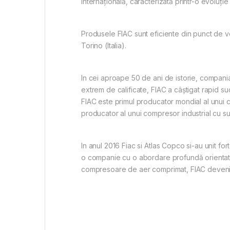
internațională, caracterizată printr-o evoluție 
Produsele FIAC sunt eficiente din punct de ved
Torino (Italia).
In cei aproape 50 de ani de istorie, compania
extrem de calificate, FIAC a câștigat rapid s
FIAC este primul producator mondial al unui c
producator al unui compresor industrial cu su
In anul 2016 Fiac si Atlas Copco si-au unit 
o companie cu o abordare profundă orientată 
compresoare de aer comprimat, FIAC devenind