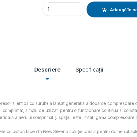
Compresor cu surub si uscator tip NEW SILV
Adaugă în c
Descriere
Specificații
presor silentios cu surub) a lansat generatia a doua de compresoare 
 comprimat, simplu de utilizat, pentru o functionare continua si consta
rioară a aerului comprimat și spațiul este limitat, gama compresoare
cu piston face din New Silver o soluție ideală pentru domeniul auto ș