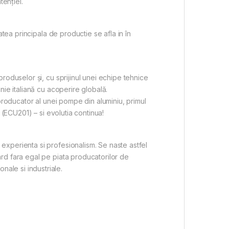
tenției.
tea principala de productie se afla in în
roduselor și, cu sprijinul unei echipe tehnice
ie italiană cu acoperire globală.
producator al unei pompe din aluminiu, primul
 (ECU201) – si evolutia continua!
xperienta si profesionalism. Se naste astfel
rd fara egal pe piata producatorilor de
ale si industriale.