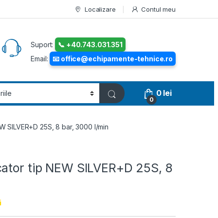
Localizare
Contul meu
Suport:
📞 +40.743.031.351
Email:
📧 office@echipamente-tehnice.ro
0
lei
0
EW SILVER+D 25S, 8 bar, 3000 l/min
cator tip NEW SILVER+D 25S, 8
i