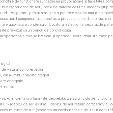
ndițiile de funcționare sunt adesea provocatoare și fiabilitatea comp
mai bun raport debit de aer / presiune datorita celui mai modern grup 
rin refrigerare, pentru a asigura o protecte maxima atat a instalatiei 
osesc aerul comprimat. Uscatorul este prevazut cu modul de racire de 
minare automata a condensului. Uscatorul este montat separat de part
este prevazut cu un panou de control digital.
i operationale reduse.Instalare și operare usoara, chiar si e catre pe
ologică
ui de viață al compresorului
din aluminiu complet integrat
edere energetic
ri reduse.
intr-o eficienta si o fiabilitate deosebita. Ele au un ciclu de functi
00% (debitul de aer aspirat = debitul de aer refulat; comparativ cu 
consum minim de ulei (respectiv un continut scazut de ulei in aerul re