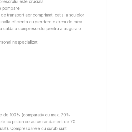
resorului este crucială.
de pompare.
de transport aer comprimat, cat si a sculelor
inalta eficienta cu pierdere extrem de mica
ea calda a compresorului pentru a asigura o
rsonal nespecializat.
onare de 100% (comparativ cu max. 70%
cele cu piston ce au un randament de 70-
fulat). Compresoarele cu surub sunt