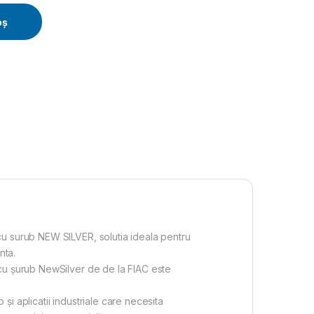
ER+D 25S, 8 bar, 3000 l/min quantity
oș
cu surub NEW SILVER, solutia ideala pentru
nta.
 cu șurub NewSilver de de la FIAC este
i aplicatii industriale care necesita