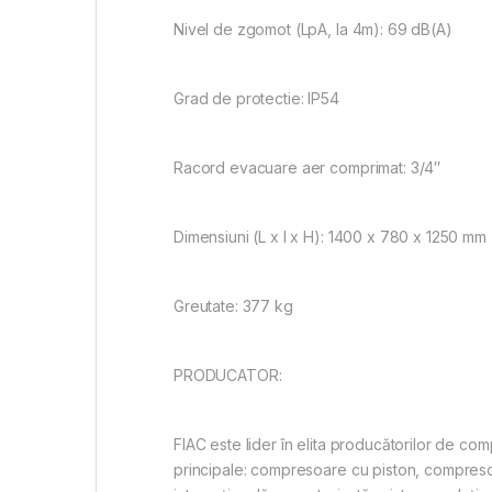
Nivel de zgomot (LpA, la 4m): 69 dB(A)
Grad de protectie: IP54
Racord evacuare aer comprimat: 3/4″
Dimensiuni (L x l x H): 1400 x 780 x 1250 mm
Greutate: 377 kg
PRODUCATOR:
FIAC este lider în elita producătorilor de c
principale: compresoare cu piston, compresor