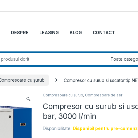
DESPRE
LEASING
BLOG
CONTACT
r:
Compresoare cu șurub
Compresor cu surub si uscator tip N
Compresoare cu șurub
,
Compresoare de aer
🔍
Compresor cu surub si us
bar, 3000 l/min
Disponibilitate:
Disponibil pentru pre-comenz