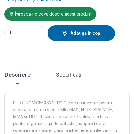
💬 Întreabă-ne ceva despre acest produs!
Aparat sudura MIG-MAG/FLUX/BRAZARE/ MMA/TIG-DC LIFT Tel
Adaugă în coș
Descriere
Specificații
ELECTROMIG550SYNERGIC este un invertor pentru
sudura prin procedeele MIG-MAG, FLUX, BRAZARE,
MMA si TIG-Lift. Acest aparat este solutia perfecta
pentru o gama larga de aplicatii (incepand de la
operatii de instalare, pana la intretinere si interventii in