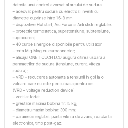
datorita unui control avansat al arcului de sudura;
– adecvat pentru sudura cu electrozi inveliti cu
diametre cuprinse intre 1.6-8 mm.
– dispozitive Hot start, Arc Force si Anti stick reglabile.
– protectie termostatica, supratensiune, subtensiune,
supracurent;
– 40 curbe sinergice disponibile pentru utilizator;
– torta Mig-Mag cu euroconector;
– afisajul ONE TOUCH LCD asigura citirea usoara a
parametrilor de sudura (tensiune, curent, viteza
sudura);
– VRD – reducerea automata a tensiunii in gol la o
valoare care nu este periculoasa pentru om
(VRD – voltage reduction device)
– ventilat fortat;
– greutate maxima bobina fir: 15 kg;
– diametru maxim bobina: 300 mm;
– parametrii reglabili: panta viteza de avans, reactanta
electronica, timp post-gaz;