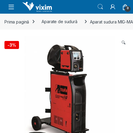
Skip to navigation
Skip to content
0
Prima pagină
Aparate de sudură
Aparat sudura MIG-MA
🔍
-
3%