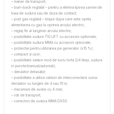
– maner de transport;
– burn-back reglabil – pentru a elimina lipirea sarmei de
baia de sudura sau de duza de contact;
– post gas reglabil – timpul dupa care este oprita
alimentarea cu gaz la oprirea arcului electric;
– reglaj fin al lungimei arcului electric;
– posibilitate sudura TIG LIFT cu accesorii optionale;
– posibilitate sudura MMA cu accesorii optionale;
– protectie pentru utilizarea pe generator (±15 %);
– compact si usor;
– posibilitate setare mod de lucru torta 2/4 timpi, sudura
in puncte(manual/automat);
– derulator detasabil;
– posibilitate a utiliza cabluri de interconectare sursa-
derulator cu lungimi de 4 sau 10 m;
– mecanism de avans cu 4 role;
– roti de transport;
– conectori de sudura MMA DX50.