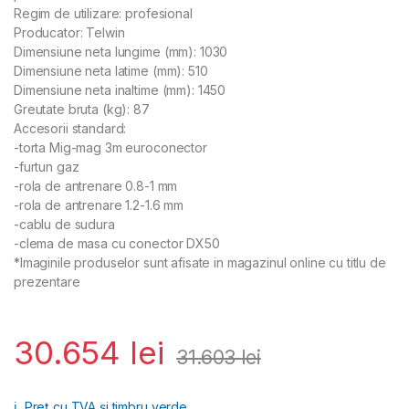
Regim de utilizare: profesional
Producator: Telwin
Dimensiune neta lungime (mm): 1030
Dimensiune neta latime (mm): 510
Dimensiune neta inaltime (mm): 1450
Greutate bruta (kg): 87
Accesorii standard:
-torta Mig-mag 3m euroconector
-furtun gaz
-rola de antrenare 0.8-1 mm
-rola de antrenare 1.2-1.6 mm
-cablu de sudura
-clema de masa cu conector DX50
*Imaginile produselor sunt afisate in magazinul online cu titlu de
prezentare
30.654
lei
31.603
lei
ℹ️
Preț cu TVA și timbru verde