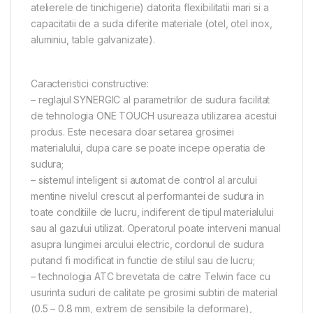
atelierele de tinichigerie) datorita flexibilitatii mari si a
capacitatii de a suda diferite materiale (otel, otel inox,
aluminiu, table galvanizate).
Caracteristici constructive:
– reglajul SYNERGIC al parametrilor de sudura facilitat
de tehnologia ONE TOUCH usureaza utilizarea acestui
produs. Este necesara doar setarea grosimei
materialului, dupa care se poate incepe operatia de
sudura;
– sistemul inteligent si automat de control al arcului
mentine nivelul crescut al performantei de sudura in
toate conditiile de lucru, indiferent de tipul materialului
sau al gazului utilizat. Operatorul poate interveni manual
asupra lungimei arcului electric, cordonul de sudura
putand fi modificat in functie de stilul sau de lucru;
– technologia ATC brevetata de catre Telwin face cu
usurinta suduri de calitate pe grosimi subtiri de material
(0.5 – 0.8 mm, extrem de sensibile la deformare),