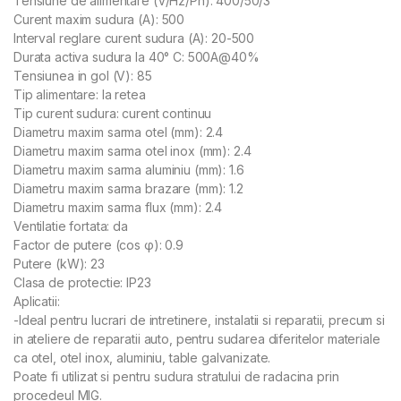
Tensiune de alimentare (V/Hz/Ph): 400/50/3
Curent maxim sudura (A): 500
Interval reglare curent sudura (A): 20-500
Durata activa sudura la 40° C: 500A@40%
Tensiunea in gol (V): 85
Tip alimentare: la retea
Tip curent sudura: curent continuu
Diametru maxim sarma otel (mm): 2.4
Diametru maxim sarma otel inox (mm): 2.4
Diametru maxim sarma aluminiu (mm): 1.6
Diametru maxim sarma brazare (mm): 1.2
Diametru maxim sarma flux (mm): 2.4
Ventilatie fortata: da
Factor de putere (cos φ): 0.9
Putere (kW): 23
Clasa de protectie: IP23
Aplicatii:
-Ideal pentru lucrari de intretinere, instalatii si reparatii, precum si
in ateliere de reparatii auto, pentru sudarea diferitelor materiale
ca otel, otel inox, aluminiu, table galvanizate.
Poate fi utilizat si pentru sudura stratului de radacina prin
procedeul MIG.