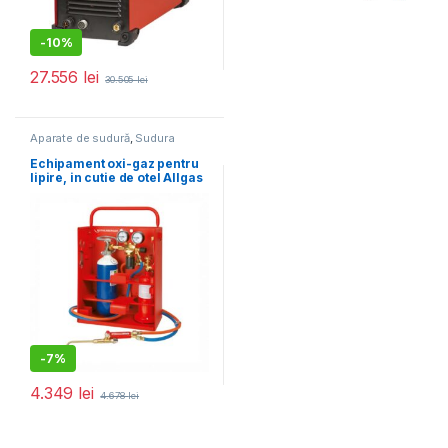
-
10%
27.556
lei
30.505
lei
Aparate de sudură
,
Sudura
oxiacetilenica
Echipament oxi-gaz pentru
lipire, in cutie de otel Allgas
2000 PS 0,5/2 Compact
-
7%
4.349
lei
4.678
lei