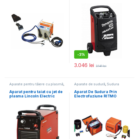
ELEKTRA 315, domeniu de
pornire 1550AH
sudare Tevi 20-315 mm
-
3%
3.046
lei
3.141
lei
Aparate pentru tăiere cu plasmă
,
Aparate de sudură
,
Sudura
Aparate de sudură
țevilor din plastic
Aparat pentru taiat cu jet de
Aparat De Sudura Prin
plasma Lincoln Electric
Electrofuziune RITMO
TOMAHAWK1538CE, 100 A,
ELEKTRA LIGHT, domeniu de
taiere maxima 40 mm
sudare Tevi 20-125 (160)
mm