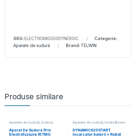
SKU:
ELECTROMIG550SYNERGIC
Categorie:
Aparate de sudură
Brand:
TELWIN
Produse similare
Aparate de sudură
,
Sudura
Aparate de sudură
,
Încărcătoare
țevilor din plastic
și roboți de pornire
Aparat De Sudura Prin
DYNAMIC620START
Electrofuziune RITMO
Incarcator baterii + Robot