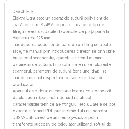
DESCRIERE
Elektra Light este un aparat de sudură polivalent de
joasă tensiune 8÷48V ce poate suda orice tip de
fitinguri electrosudabile disponibile pe piaţă pană la
diametrul de 125 mm.
Introducerea codurilor de bare de pe fiting se poate
face, fie manual prin introducerea cifrelor, fie prin citire
cu ajutorul scannerului, aparatul ajustand automat
parametrii de sudură. In cazul in care nu se foloseste
scannerul, parametrii de sudură (tensiune, timp) se
introduc manual respectand parametri indicaţi de
producător.
Aparatul este dotat cu memorie internă ce stochează
datele sudurii (parametrii de sudură utilizaţi,
caracteristicile tehnice ale fitingului, etc.). Datele se pot
exporta in format PDF prin intermediul unui adaptor
DB9M-USB direct pe un memory-stick si pot fi
transferate succesiv pe calculator utilizand soft-ul de