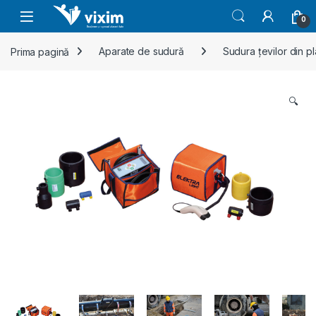
Skip to navigation
Skip to content
0
Prima pagină
Aparate de sudură
Sudura țevilor din pl
🔍