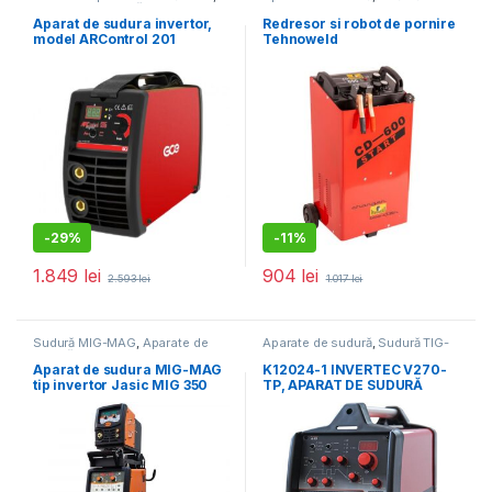
Aparate de sudură
și roboți de pornire
Aparat de sudura invertor,
Redresor si robot de pornire
model ARControl 201
Tehnoweld
DIGITAL, 200A
TEHNOWELDCD600,
tensiune incarcare 12/24 V,
capacitate baterii Pb 20-
1000 Ah
-
29%
-
11%
1.849
lei
904
lei
2.593
lei
1.017
lei
Sudură MIG-MAG
,
Aparate de
Aparate de sudură
,
Sudură TIG-
sudură
WIG
Aparat de sudura MIG-MAG
K12024-1 INVERTEC V270-
tip invertor Jasic MIG 350
TP, APARAT DE SUDURĂ
Pulse Synergic
TIG,5-270A, CURENT
PULSATORIU, 400V