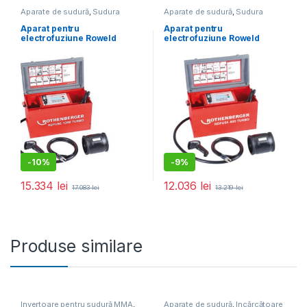
Aparate de sudură
,
Sudura
Aparate de sudură
,
Sudura
țevilor din plastic
țevilor din plastic
Aparat pentru
Aparat pentru
electrofuziune Roweld
electrofuziune Roweld
Rofuse 1200 Turbo
Rofuse 400 Turbo
-
10%
-
9%
15.334
lei
12.036
lei
17.083
lei
13.219
lei
Produse similare
Invertoare pentru sudură MMA
,
Aparate de sudură
,
Încărcătoare