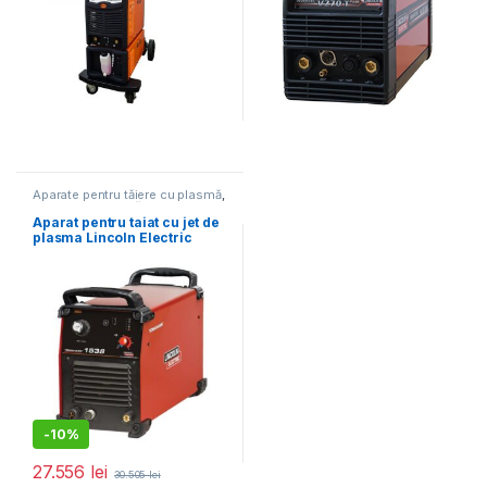
Aparate pentru tăiere cu plasmă
,
Aparate de sudură
Aparat pentru taiat cu jet de
plasma Lincoln Electric
TOMAHAWK1538CE, 100 A,
taiere maxima 40 mm
-
10%
27.556
lei
30.505
lei