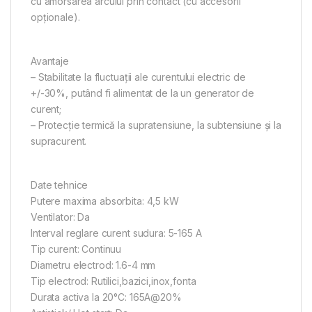
cu amorsarea arcului prin contact (cu accesorii
opţionale).
Avantaje
– Stabilitate la fluctuații ale curentului electric de
+/-30%, putând fi alimentat de la un generator de
curent;
– Protecţie termică la supratensiune, la subtensiune şi la
supracurent.
Date tehnice
Putere maxima absorbita: 4,5 kW
Ventilator: Da
Interval reglare curent sudura: 5-165 A
Tip curent: Continuu
Diametru electrod: 1.6-4 mm
Tip electrod: Rutilici,bazici,inox,fonta
Durata activa la 20°C: 165A@20%