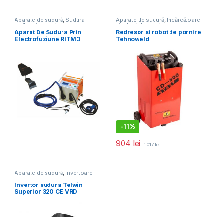
Aparate de sudură
,
Sudura
Aparate de sudură
,
Încărcătoare
țevilor din plastic
și roboți de pornire
Aparat De Sudura Prin
Redresor si robot de pornire
Electrofuziune RITMO
Tehnoweld
ELEKTRA 315, domeniu de
TEHNOWELDCD600,
sudare Tevi 20-315 mm
tensiune incarcare 12/24 V,
capacitate baterii Pb 20-
1000 Ah
-
11%
904
lei
1.017
lei
Aparate de sudură
,
Invertoare
pentru sudură MMA
Invertor sudura Telwin
Superior 320 CE VRD