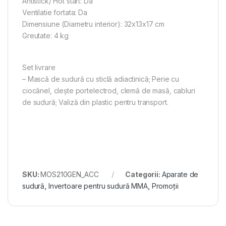
Antistick/ Hot start: Da
Ventilatie fortata: Da
Dimensiune (Diametru interior): 32x13x17 cm
Greutate: 4 kg
Set livrare
– Mască de sudură cu sticlă adiactinică; Perie cu
ciocănel, clește portelectrod, clemă de masă, cabluri
de sudură; Valiză din plastic pentru transport.
SKU:
MOS210GEN_ACC
Categorii:
Aparate de
sudură
,
Invertoare pentru sudură MMA
,
Promoții