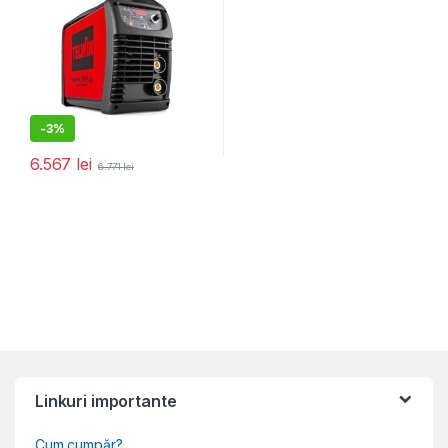
-
3%
6.567
lei
6.771
lei
Linkuri importante
Cum cumpăr?