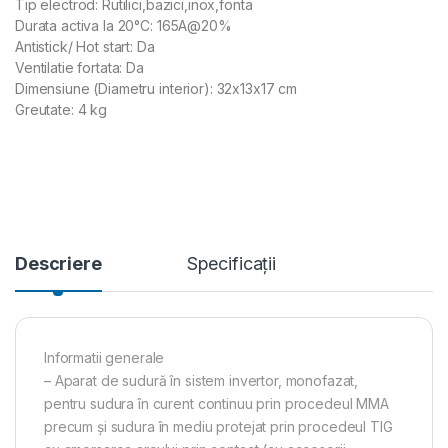
Tip electrod: Rutilici,bazici,inox,fonta
Durata activa la 20°C: 165A@20%
Antistick/ Hot start: Da
Ventilatie fortata: Da
Dimensiune (Diametru interior): 32x13x17 cm
Greutate: 4 kg
Descriere
Specificații
Informatii generale
– Aparat de sudură în sistem invertor, monofazat,
pentru sudura în curent continuu prin procedeul MMA
precum și sudura în mediu protejat prin procedeul TIG