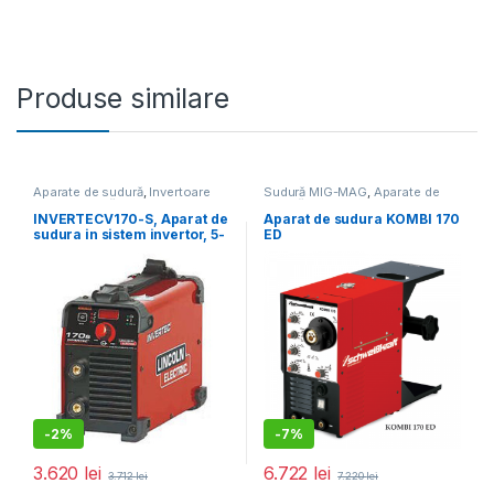
Produse similare
Aparate de sudură
,
Invertoare
Sudură MIG-MAG
,
Aparate de
pentru sudură MMA
,
Promoții
sudură
INVERTECV170-S, Aparat de
Aparat de sudura KOMBI 170
sudura in sistem invertor, 5-
ED
160A, 230V, Electrozi 1.6-
4MM (fara accesorii)
-
2%
-
7%
3.620
lei
6.722
lei
3.712
lei
7.220
lei