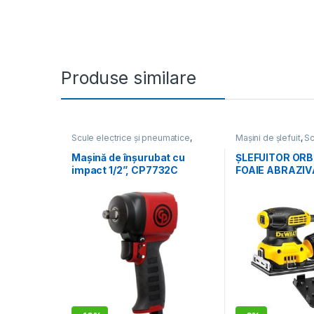
Produse similare
Scule electrice și pneumatice
,
Mașini de șlefuit
,
Sc
Mașini de înșurubat
pneumatice
Mașină de înșurubat cu
ȘLEFUITOR ORB
impact 1/2”, CP7732C
FOAIE ABRAZIVĂ
DWE6411