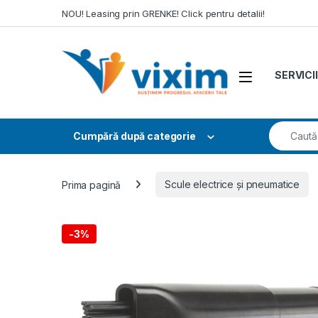
Skip to navigation
Skip to content
NOU! Leasing prin GRENKE! Click pentru detalii!
SERVICII
Search fo
Cumpără după categorie
Prima pagină
Scule electrice și pneumatice
-
3%