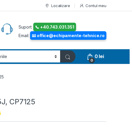
Localizare
Contul meu
Suport:
📞 +40.743.031.351
Email:
📧 office@echipamente-tehnice.ro
0
lei
0
25
5J, CP7125
i