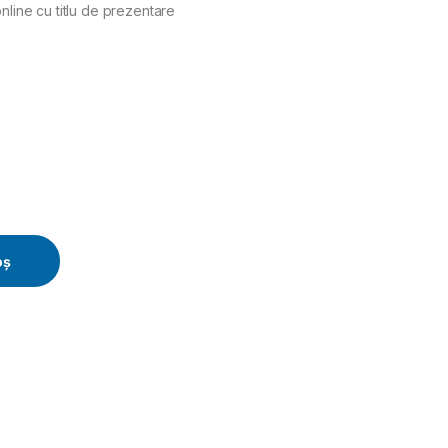
nline cu titlu de prezentare
ty
oș