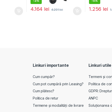
-
3%
-
5%
4.164
lei
1.256
lei
4.291
lei
1
Linkuri importante
Linkuri utile
Cum cumpăr?
Termeni și cond
Cum pot cumpără prin Leasing?
Politica de con
Cum plătesc?
GDPR: Drepturi
Politica de retur
ANPC
Termene și modalități de livrare
Soluționarea onl