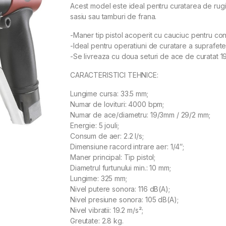
Acest model este ideal pentru curatarea de rug
sasiu sau tamburi de frana.
-Maner tip pistol acoperit cu cauciuc pentru confo
-Ideal pentru operatiuni de curatare a suprafete
-Se livreaza cu doua seturi de ace de curatat 1
CARACTERISTICI TEHNICE:
Lungime cursa: 33.5 mm;
Numar de lovituri: 4000 bpm;
Numar de ace/diametru: 19/3mm / 29/2 mm;
Energie: 5 jouli;
Consum de aer: 2.2 l/s;
Dimensiune racord intrare aer: 1/4″;
Maner principal: Tip pistol;
Diametrul furtunului min.: 10 mm;
Lungime: 325 mm;
Nivel putere sonora: 116 dB(A);
Nivel presiune sonora: 105 dB(A);
Nivel vibratii: 19.2 m/s²;
Greutate: 2.8 kg.