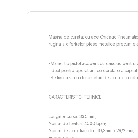
Masina de curatat cu ace Chicago Pneumatic 
rugina a diferitelor piese metalice precum e
-Maner tip pistol acoperit cu cauciuc pentru co
-Ideal pentru operatiuni de curatare a supraf
-Se livreaza cu doua seturi de ace de curata
CARACTERISTICI TEHNICE:
Lungime cursa: 33.5 mm;
Numar de lovituri: 4000 bpm;
Numar de ace/diametru: 19/3mm / 29/2 mm;
Energie: 5 jouli;