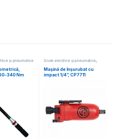
trice și pneumatice
Scule electrice și pneumatice
,
Mașini de înșurubat
ometrică,
Mașină de înșurubat cu
 60-340 Nm
impact 1/4”, CP7711