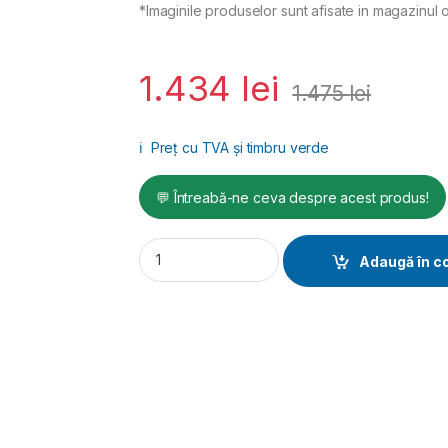
*Imaginile produselor sunt afisate in magazinul o
1.434
lei
1.475
lei
ℹ️
Preț cu TVA și timbru verde
💬 Întreabă-ne ceva despre acest produs!
Mașină de curățat cu ace 5J, CP7125 quanti
Adaugă în c