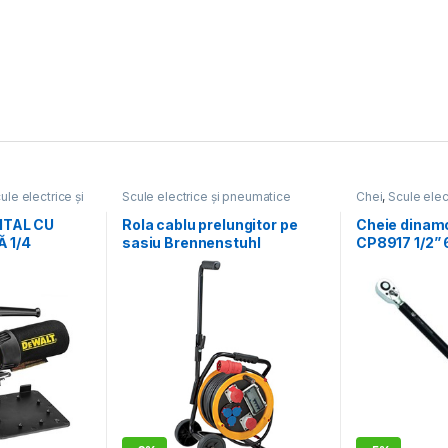
ule electrice și
Scule electrice și pneumatice
Chei
,
Scule elec
ITAL CU
Rola cablu prelungitor pe
Cheie dinam
 1/4
sasiu Brennenstuhl
CP8917 1/2”
1319200010, 30 m, cu
stecher CEE 400 V, 2 prize
CEE 400 V si 3 prize 230 V,
IP44