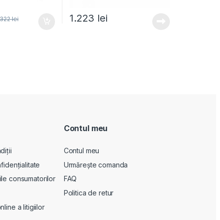
1.223
lei
.322
lei
Contul meu
iții
Contul meu
fidențialitate
Urmărește comanda
le consumatorilor
FAQ
Politica de retur
ine a litigiilor