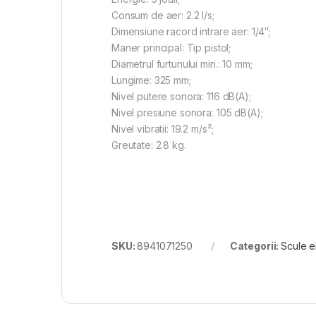
Consum de aer: 2.2 l/s;
Dimensiune racord intrare aer: 1/4″;
Maner principal: Tip pistol;
Diametrul furtunului min.: 10 mm;
Lungime: 325 mm;
Nivel putere sonora: 116 dB(A);
Nivel presiune sonora: 105 dB(A);
Nivel vibratii: 19.2 m/s²;
Greutate: 2.8 kg.
SKU:
8941071250
Categorii:
Scule e