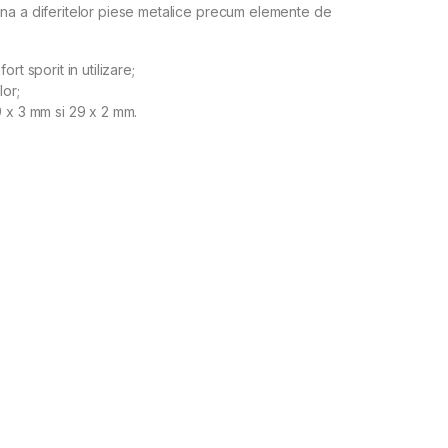
ina a diferitelor piese metalice precum elemente de
rt sporit in utilizare;
lor;
9 x 3 mm si 29 x 2 mm.