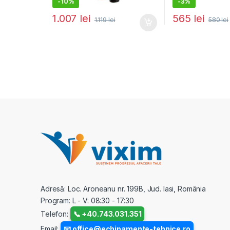
-
10%
-
3%
1.007
lei
565
lei
1.119
lei
580
lei
Adresă: Loc. Aroneanu nr. 199B, Jud. Iasi, România
Program: L - V: 08:30 - 17:30
Telefon:
📞 +40.743.031.351
Email:
📧 office@echipamente-tehnice.ro