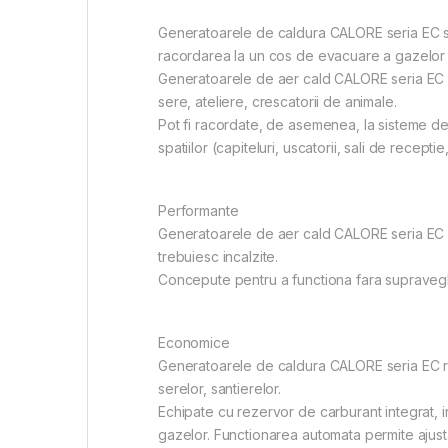
Generatoarele de caldura CALORE seria EC su
racordarea la un cos de evacuare a gazelor
Generatoarele de aer cald CALORE seria EC pr
sere, ateliere, crescatorii de animale.
Pot fi racordate, de asemenea, la sisteme de ve
spatiilor (capiteluri, uscatorii, sali de receptie
Performante
Generatoarele de aer cald CALORE seria EC o
trebuiesc incalzite.
Concepute pentru a functiona fara supraveghe
Economice
Generatoarele de caldura CALORE seria EC repre
serelor, santierelor.
Echipate cu rezervor de carburant integrat, i
gazelor. Functionarea automata permite ajusta