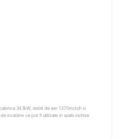
alorica 34,1kW, debit de aer 1.370mcb/h si
calzire ce pot fi utilizate in spatii inchise