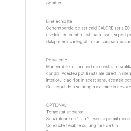
oportun.
Bine echipate
Generatoarele de aer cald CALORE seria EC ben
nivelului de combustibil foarte usor, suport pe
dulap electric integrat intr-un compartiment
Polivalente
Manevrabile, dispunand de o instalare si util
conditii. Acestea pot fi instalate direct in inte
interiorul cladirilor. In acest sens, acestea p
Cu scopul de a se adapta mai bine la nevoile
OPTIONAL
Termostat ambianta
Separatoare cu 1 sau 2 iesiri ce permit racor
Conducte flexibile cu lungimea de 6m