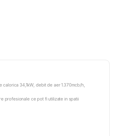
 calorica 34,1kW, debit de aer 1.370mcb/h,
ofesionale ce pot fi utilizate in spatii