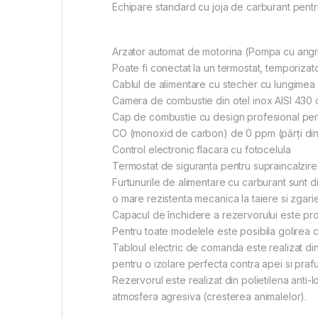
Echipare standard cu joja de carburant pentru
Arzator automat de motorina (Pompa cu ang
Poate fi conectat la un termostat, temporizat
Cablul de alimentare cu stecher cu lungimea
Camera de combustie din otel inox AISI 430 cu
Cap de combustie cu design profesional pen
CO (monoxid de carbon) de 0 ppm (părţi din mil
Control electronic flacara cu fotocelula
Termostat de siguranta pentru supraincalzire
Furtunurile de alimentare cu carburant sunt di
o mare rezistenta mecanica la taiere si zgarie
Capacul de închidere a rezervorului este pro
Pentru toate modelele este posibila golirea c
Tabloul electric de comanda este realizat din p
pentru o izolare perfecta contra apei si praful
Rezervorul este realizat din polietilena anti-lo
atmosfera agresiva (cresterea animalelor).