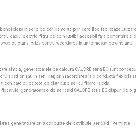
eficiaza in serie de echipamente prin care li se faciliteaza utilizare
ntru cablul electric, filtrul de combustibil accesibil fara demontare si
 monobloc etans, priza pentru racordarea la un termostat de ambianta.
izare simpla, generatoarele de caldura CALORE seria EC sunt concepute p
riorul spatiilor, sau in aer liber, prin racordarea la o conducta flexibila 
ot fi echipate cu capete de distributie aer cu fixare rapida.
 fiecaruia, generatoarele de aer cald CALORE seria EC dispun de o ga
darea generatoarelor la conducte de distributie aer cald / ventilatie