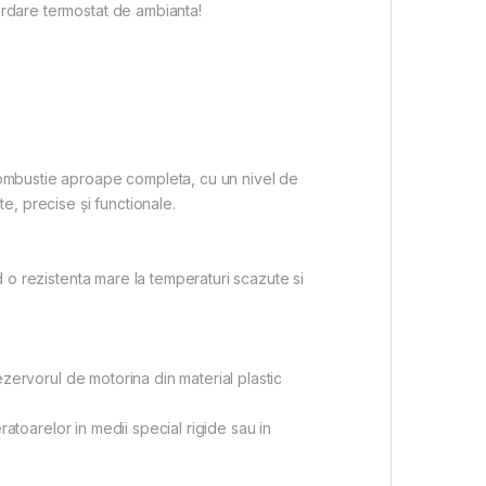
ordare termostat de ambianta!
ombustie aproape completa, cu un nivel de
te, precise şi functionale.
nd o rezistenta mare la temperaturi scazute si
rezervorul de motorina din material plastic
eratoarelor in medii special rigide sau in