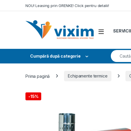
Skip to navigation
Skip to content
NOU! Leasing prin GRENKE! Click pentru detalii!
SERVICII
Search fo
Cumpără după categorie
Prima pagină
Echipamente termice
-
15%