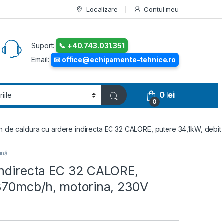
Localizare
Contul meu
Suport:
📞 +40.743.031.351
Email:
📧 office@echipamente-tehnice.ro
0
lei
0
n de caldura cu ardere indirecta EC 32 CALORE, putere 34,1kW, debi
ină
indirecta EC 32 CALORE,
1370mcb/h, motorina, 230V