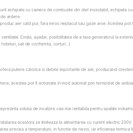
nt echipate cu camera de combustie din otel inoxidabil, echipata cu
 de ardere.
oduc aer cald pur, fara miros neplacut sau gaze arse. Acestea pot fi u
ntilatie. Exista, aşadar, posibilitatea de a lasa generatorul la exterior
, hoteluri, sali de conferinta, corturi…)
fera putere calorica si debite importante de aer, producand crester
re, acestea pot fi actionate in mod automat prin termostat de ambian
zinta solutia de incalzire cea mai rentabila pentru spatiile industrial
nstalarea acestora se limiteaza la alimentarea cu curent electric 230V
rea precisa a temperaturii, in functie de nevoi, iar eficienaa termica