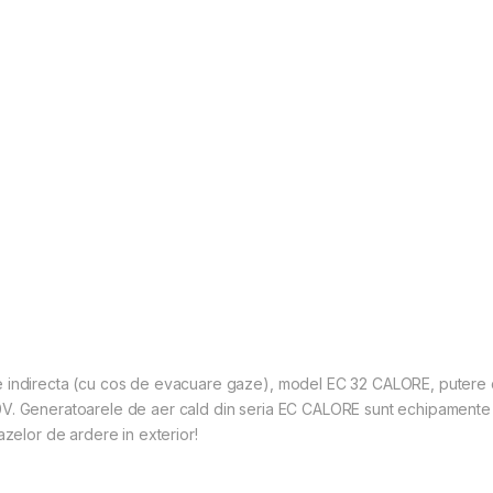
 indirecta (cu cos de evacuare gaze), model EC 32 CALORE, putere c
. Generatoarele de aer cald din seria EC CALORE sunt echipamente de in
azelor de ardere in exterior!