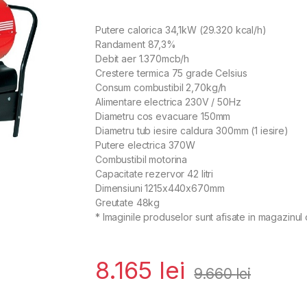
Putere calorica 34,1kW (29.320 kcal/h)
Randament 87,3%
Debit aer 1.370mcb/h
Crestere termica 75 grade Celsius
Consum combustibil 2,70kg/h
Alimentare electrica 230V / 50Hz
Diametru cos evacuare 150mm
Diametru tub iesire caldura 300mm (1 iesire)
Putere electrica 370W
Combustibil motorina
Capacitate rezervor 42 litri
Dimensiuni 1215x440x670mm
Greutate 48kg
* Imaginile produselor sunt afisate in magazinul 
8.165
lei
9.660
lei