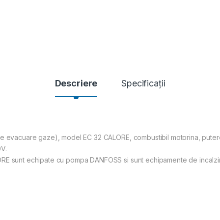
Descriere
Specificații
de evacuare gaze), model EC 32 CALORE, combustibil motorina, putere
0V.
E sunt echipate cu pompa DANFOSS si sunt echipamente de incalzire pr