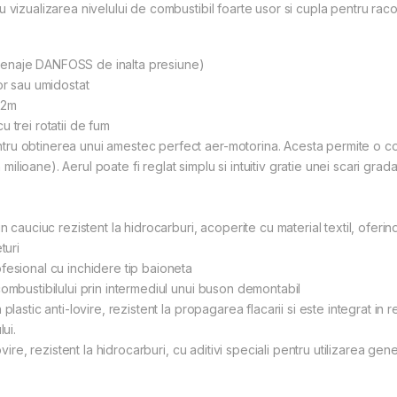
 vizualizarea nivelului de combustibil foarte usor si cupla pentru rac
renaje DANFOSS de inalta presiune)
or sau umidostat
 2m
 trei rotatii de fum
tru obtinerea unui amestec perfect aer-motorina. Acesta permite o c
ioane). Aerul poate fi reglat simplu si intuitiv gratie unei scari grada
n cauciuc rezistent la hidrocarburi, acoperite cu material textil, oferi
turi
fesional cu inchidere tip baioneta
ombustibilului prin intermediul unui buson demontabil
lastic anti-lovire, rezistent la propagarea flacarii si este integrat in 
ui.
vire, rezistent la hidrocarburi, cu aditivi speciali pentru utilizarea gen