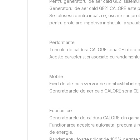
Pentru generatorul de aer cald GE21 sistemul
Generatorul de aer cald GE21 CALORE este por
Se folosesc pentru incalzire, uscare sau protej
pentru protejare impotriva inghetului a spatii
Performante
Tunurile de caldura CALORE seria GE ofera o g
Aceste caracteristici asociate cu randamentul
Mobile
Fiind dotate cu rezervor de combustibil integr
Generatoarele de aer cald CALORE seria GE a
Economice
Generatoarele de caldura CALORE din gama GE
Functionarea acestora automata, precum si rac
de energie.
Randamentul foarte ridicat de 100% permite tr