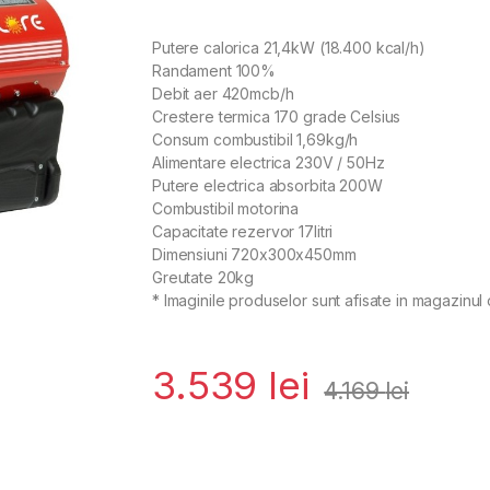
Putere calorica 21,4kW (18.400 kcal/h)
Randament 100%
Debit aer 420mcb/h
Crestere termica 170 grade Celsius
Consum combustibil 1,69kg/h
Alimentare electrica 230V / 50Hz
Putere electrica absorbita 200W
Combustibil motorina
Capacitate rezervor 17litri
Dimensiuni 720x300x450mm
Greutate 20kg
* Imaginile produselor sunt afisate in magazinul 
3.539
lei
4.169
lei