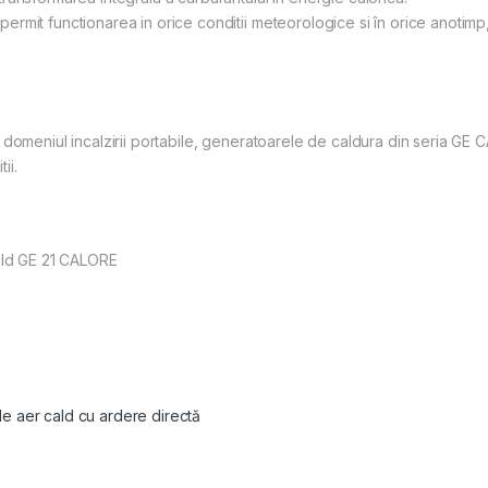
rmit functionarea in orice conditii meteorologice si în orice anotimp,
domeniul incalzirii portabile, generatoarele de caldura din seria GE 
ii.
cald GE 21 CALORE
e aer cald cu ardere directă