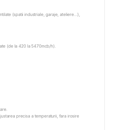
ilate (spatii industriale, garaje, ateliere…),
cate (de la 420 la 5470mcb/h).
are.
starea precisa a temperaturii, fara irosire