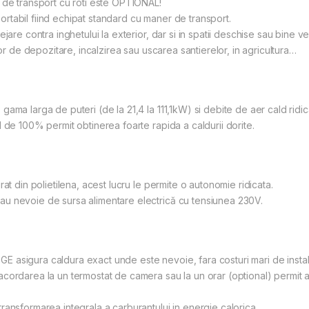
 de transport cu roti este OPTIONAL!
tabil fiind echipat standard cu maner de transport.
are contra inghetului la exterior, dar si in spatii deschise sau bine vent
lor de depozitare, incalzirea sau uscarea santierelor, in agricultura…
ama larga de puteri (de la 21,4 la 111,1kW) si debite de aer cald ridi
 de 100% permit obtinerea foarte rapida a caldurii dorite.
at din polietilena, acest lucru le permite o autonomie ridicata.
u nevoie de sursa alimentare electrică cu tensiunea 230V.
 asigura caldura exact unde este nevoie, fara costuri mari de instal
ordarea la un termostat de camera sau la un orar (optional) permit aju
ansformarea integrala a carburantului in energie calorica.