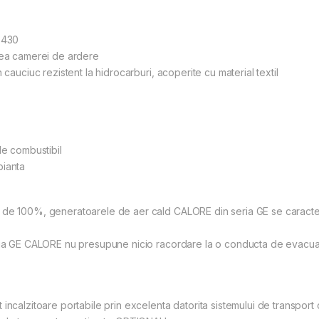
 430
irea camerei de ardere
 cauciuc rezistent la hidrocarburi, acoperite cu material textil
de combustibil
bianta
 de 100%, generatoarele de aer cald CALORE din seria GE se caracteri
seria GE CALORE nu presupune nicio racordare la o conducta de evacu
incalzitoare portabile prin excelenta datorita sistemului de transport 