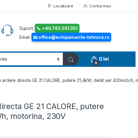
Localizare
Contul meu
Suport:
📞 +40.743.031.351
Email:
📧 office@echipamente-tehnice.ro
0
lei
0
u ardere directa GE 21 CALORE, putere 21,4kW, debit aer 420mcb/h, 
directa GE 21 CALORE, putere
/h, motorina, 230V