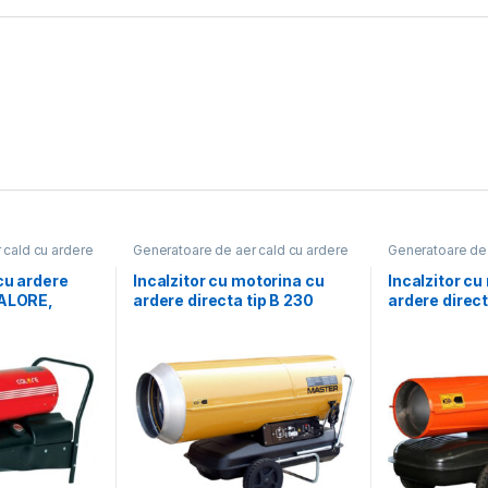
 cald cu ardere
Generatoare de aer cald cu ardere
Generatoare de 
directă
directă
cu ardere
Incalzitor cu motorina cu
Incalzitor cu
CALORE,
ardere directa tip B 230
ardere direc
debit aer
rina, 230V