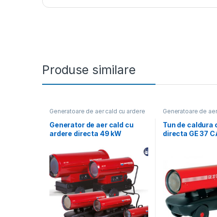
Produse similare
Generatoare de aer cald cu ardere
Generatoare de aer
directă
directă
Generator de aer cald cu
Tun de caldura 
ardere directa 49 kW
directa GE 37 
BIEMMEDUE GE46
putere 38,4kW, 
720mcb/h, moto