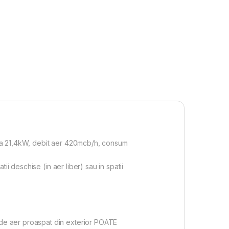
ca 21,4kW, debit aer 420mcb/h, consum
i deschise (in aer liber) sau in spatii
de aer proaspat din exterior POATE