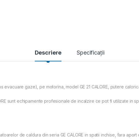
Descriere
Specificații
 cos evacuare gaze), pe motorina, model GE 21 CALORE, putere calori
sunt echipamente profesionale de incalzire ce pot fi utilizate in spati
lor de caldura din seria GE CALORE in spatii inchise, fara aport 