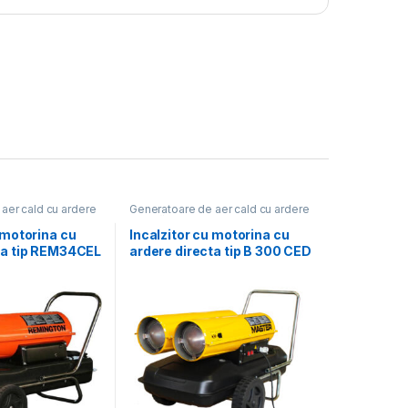
aer cald cu ardere
Generatoare de aer cald cu ardere
directă
 motorina cu
Incalzitor cu motorina cu
ta tip REM34CEL
ardere directa tip B 300 CED