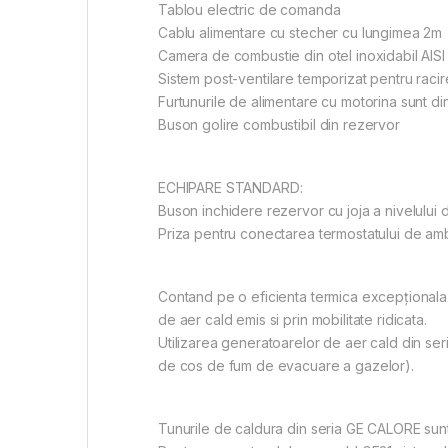
Tablou electric de comanda
Cablu alimentare cu stecher cu lungimea 2m
Camera de combustie din otel inoxidabil AISI
Sistem post-ventilare temporizat pentru rac
Furtunurile de alimentare cu motorina sunt din
Buson golire combustibil din rezervor
ECHIPARE STANDARD:
Buson inchidere rezervor cu joja a nivelului 
Priza pentru conectarea termostatului de am
Contand pe o eficienta termica excepţionala
de aer cald emis si prin mobilitate ridicata.
Utilizarea generatoarelor de aer cald din 
de cos de fum de evacuare a gazelor).
Tunurile de caldura din seria GE CALORE sunt 