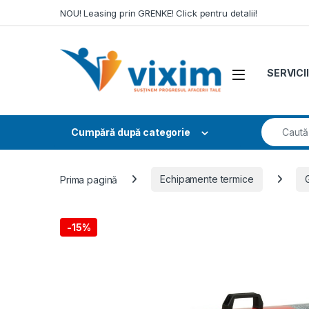
Skip to navigation
Skip to content
NOU! Leasing prin GRENKE! Click pentru detalii!
SERVICII
Search fo
Cumpără după categorie
Prima pagină
Echipamente termice
-
15%