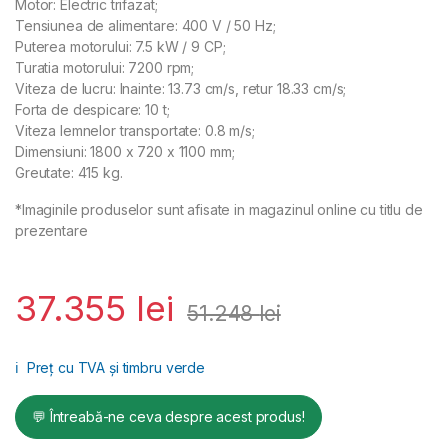
Motor: Electric trifazat;
Tensiunea de alimentare: 400 V / 50 Hz;
Puterea motorului: 7.5 kW / 9 CP;
Turatia motorului: 7200 rpm;
Viteza de lucru: Inainte: 13.73 cm/s, retur 18.33 cm/s;
Forta de despicare: 10 t;
Viteza lemnelor transportate: 0.8 m/s;
Dimensiuni: 1800 x 720 x 1100 mm;
Greutate: 415 kg.
*Imaginile produselor sunt afisate in magazinul online cu titlu de
prezentare
37.355
lei
51.248
lei
ℹ️
Preț cu TVA și timbru verde
💬 Întreabă-ne ceva despre acest produs!