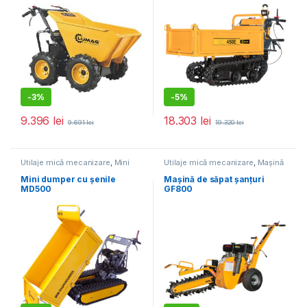
-
3%
-
5%
9.396
lei
18.303
lei
9.691
lei
19.320
lei
Utilaje mică mecanizare
,
Mini
Utilaje mică mecanizare
,
Mașină
dumper
de săpat șanțuri
Mini dumper cu șenile
Mașină de săpat șanțuri
MD500
GF800