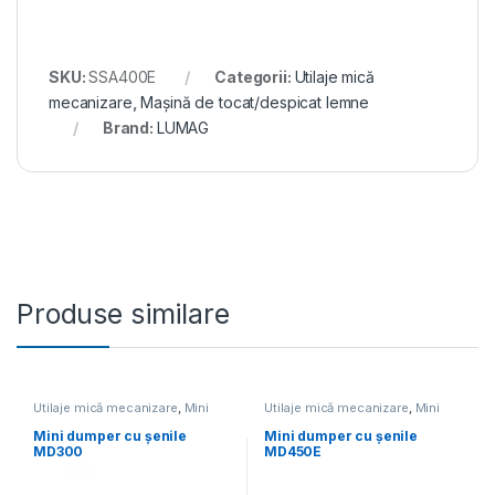
SKU:
SSA400E
Categorii:
Utilaje mică
mecanizare
,
Mașină de tocat/despicat lemne
Brand:
LUMAG
Produse similare
Utilaje mică mecanizare
,
Mini
Utilaje mică mecanizare
,
Mini
dumper
dumper
Mini dumper cu șenile
Mini dumper cu șenile
MD300
MD450E