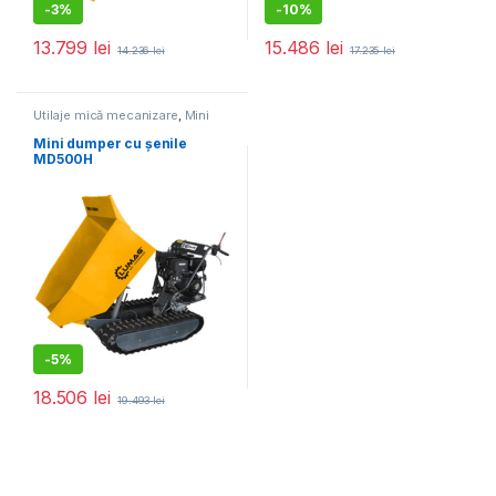
-
3%
-
10%
13.799
lei
15.486
lei
14.236
lei
17.235
lei
Utilaje mică mecanizare
,
Mini
dumper
Mini dumper cu șenile
MD500H
-
5%
18.506
lei
19.493
lei