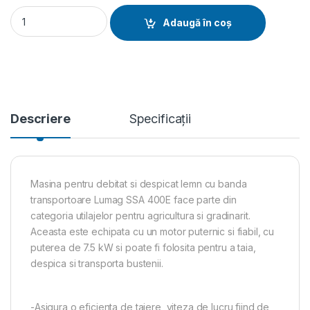
Masina pentru debitat si despicat lemn cu bandă transporto
Adaugă în coș
Descriere
Specificații
Masina pentru debitat si despicat lemn cu banda
transportoare Lumag SSA 400E face parte din
categoria utilajelor pentru agricultura si gradinarit.
Aceasta este echipata cu un motor puternic si fiabil, cu
puterea de 7.5 kW si poate fi folosita pentru a taia,
despica si transporta bustenii.
-Asigura o eficienta de taiere, viteza de lucru fiind de