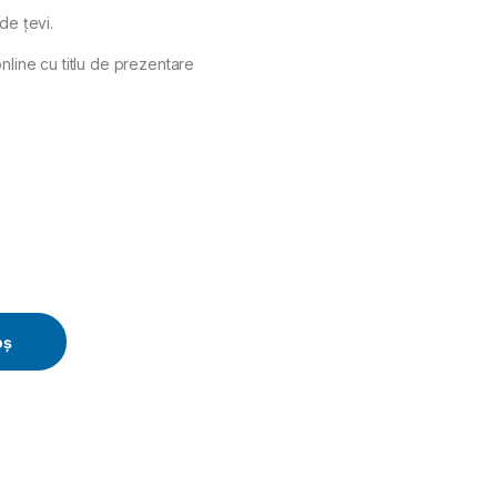
de ţevi.
nline cu titlu de prezentare
5 mm quantity
oș