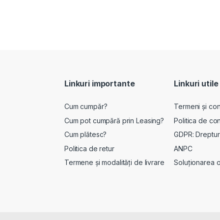
Linkuri importante
Linkuri utile
Cum cumpăr?
Termeni și cond
Cum pot cumpără prin Leasing?
Politica de con
Cum plătesc?
GDPR: Drepturi
Politica de retur
ANPC
Termene și modalități de livrare
Soluționarea onl