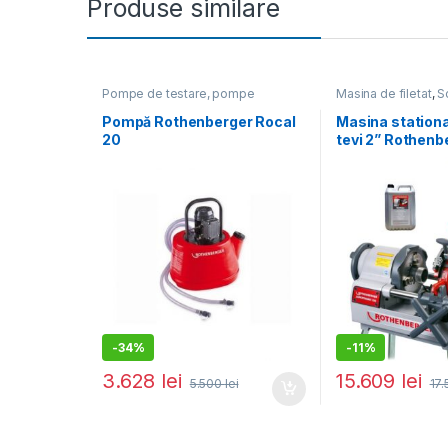
Produse similare
Pompe de testare, pompe
Masina de filetat
,
S
detartare
,
Scule pentru instalatori
instalatori
Pompă Rothenberger Rocal
Masina stationa
20
tevi 2” Rothenb
Supertronic 2S
-
34%
-
11%
3.628
lei
15.609
lei
5.500
lei
17