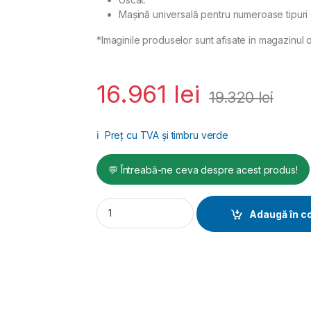
Maşină universală pentru numeroase tipuri 
*Imaginile produselor sunt afisate in magazinul o
16.961
lei
19.320
lei
ℹ️
Preț cu TVA și timbru verde
💬 Întreabă-ne ceva despre acest produs!
REMS DueCento – debitare ţevi până la Ø 22
Adaugă în c