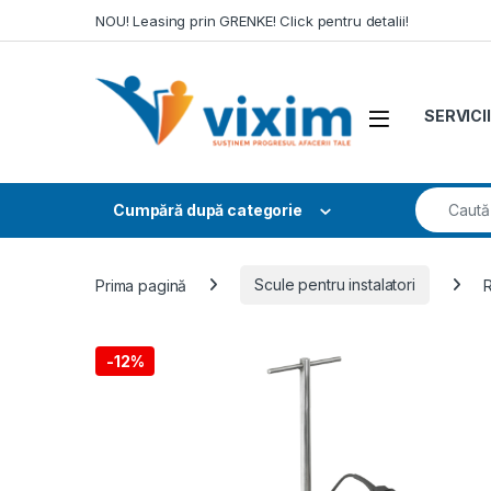
Skip to navigation
Skip to content
NOU! Leasing prin GRENKE! Click pentru detalii!
SERVICII
Search fo
Cumpără după categorie
Prima pagină
Scule pentru instalatori
R
-
12%