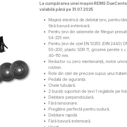
La cumpărarea unei maşini REMS DueCento Ba
valabilă până pe 31.07.2025
Maşină electrică de debitat ţevi, pentru t
fără bavură exterioară.
Pentru țevi din sistemele de fitinguri presa
54–225 mm.
Pentru ţevi de oţel EN 10255 (DIN 2440) 
50–200, plastic SDR 11, grosime perete s 
40–110 mm.
Reductor cu zero mentenanţă, motor univers
rot/min.
Role din oţel de precizie supus unui trata
Pedală de siguranţă.
Cheie tubulară.
2 bucăți suporturi de țevi 1 reglabile pe î
Debitare perpendiculară.
Fără tensionare.
Pregătire perfectă pentru sudură.
Debitare rapidă.
Fără bavură exterioară.
Uscat.