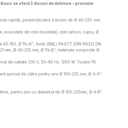
sic se oferă 3 discuri de debitare – promoție
ăierea rapidă, perpendiculară a ţevilor de Ø 40–225 mm,
te, executate din oțel inoxidabil, oțel carbon, cupru, Ø
DN 40–150, Ø 1½–6″, fontă (SML) EN 877 (DIN 19522) DN
≤ 21 mm, Ø 40–225 mm, Ø 1¼–8″, materiale compozite Ø
al de calitate 230 V, 50–60 Hz, 1200 W. Turaţie 115
ment special de călire pentru ţevi Ø 100–225 mm, Ø 4–6″.
nălțime, pentru țevi cu diametrul de Ø 100–225mm, Ø 4–8″.