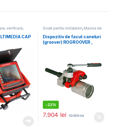
re, verificare,
Scule pentru instalatori
,
Masina de
 pentru instalatori
filetat
LTIMEDIA CAP
Dispozitiv de facut caneluri
(groover) ROGROOVER ,
capacipate 1″ – 6″, pentru
Supertronic_SE
-
22%
7.904
lei
10.169
lei