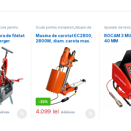
cule pentru
Scule pentru instalatori
,
Mașini de
Aparate de testa
carotat
inspecție
,
Scule
ra de filetat
Masina de carotat EC2800,
ROCAM 3 MU
erger
2800W, diam. carota max.
40 MM
E
beton 255 mm
-
33%
4.099
lei
.591
lei
6.100
lei