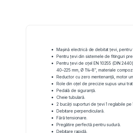
Maşină electrică de debitat ţevi, pentr
Pentru țevi din sistemele de fitinguri p
Pentru ţevi de oţel EN 10255 (DIN 2440
40–225 mm, Ø 1¼–8″, materiale compoz
Reductor cu zero mentenanţă, motor univ
Role din oţel de precizie supus unui tr
Pedală de siguranţă.
Cheie tubulară.
2 bucăți suporturi de țevi 1 reglabile p
Debitare perpendiculară.
Fără tensionare.
Pregătire perfectă pentru sudură.
Debitare rapidă.