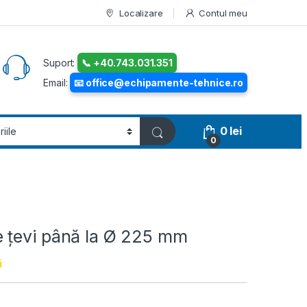
Localizare
Contul meu
Suport:
📞 +40.743.031.351
Email:
📧 office@echipamente-tehnice.ro
0
lei
0
 ţevi până la Ø 225 mm
i