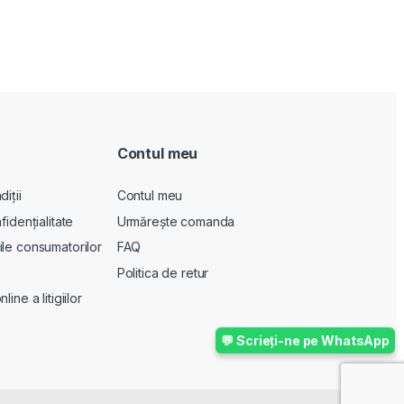
Contul meu
iții
Contul meu
fidențialitate
Urmărește comanda
le consumatorilor
FAQ
Politica de retur
ine a litigiilor
💬 Scrieți-ne pe WhatsApp