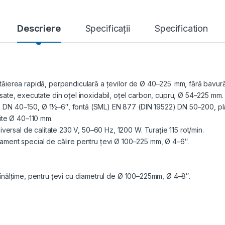
Descriere
Specificații
Specification
u tăierea rapidă, perpendiculară a ţevilor de Ø 40–225 mm, fără bavură
resate, executate din oțel inoxidabil, oțel carbon, cupru, Ø 54–225 mm.
) DN 40–150, Ø 1½–6″, fontă (SML) EN 877 (DIN 19522) DN 50–200, pla
ite Ø 40–110 mm.
ersal de calitate 230 V, 50–60 Hz, 1200 W. Turaţie 115 rot/min.
atament special de călire pentru ţevi Ø 100–225 mm, Ø 4–6″.
e înălțime, pentru țevi cu diametrul de Ø 100–225mm, Ø 4–8″.