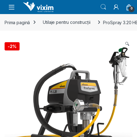
Skip to navigation
Skip to content
0
Prima pagină
Utilaje pentru construcții
ProSpray 3.20 HE
🔍
-
2%