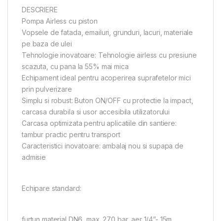
DESCRIERE
Pompa Airless cu piston
Vopsele de fatada, emailuri, grunduri, lacuri, materiale
pe baza de ulei
Tehnologie inovatoare: Tehnologie airless cu presiune
scazuta, cu pana la 55% mai mica
Echipament ideal pentru acoperirea suprafetelor mici
prin pulverizare
Simplu si robust: Buton ON/OFF cu protectie la impact,
carcasa durabila si usor accesibila utilizatorului
Carcasa optimizata pentru aplicatiile din santiere:
tambur practic pentru transport
Caracteristici inovatoare: ambalaj nou si supapa de
admisie
Echipare standard:
furtun material DN6, max. 270 bar, aer 1/4”- 15m