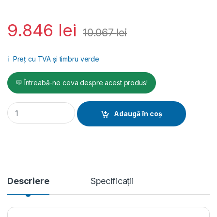
9.846
lei
10.067
lei
ℹ️
Preț cu TVA și timbru verde
💬 Întreabă-ne ceva despre acest produs!
ProSpray 3.20 HEA Spraypack skid, debit material 1,6 l/min, d
Adaugă în coș
Descriere
Specificații