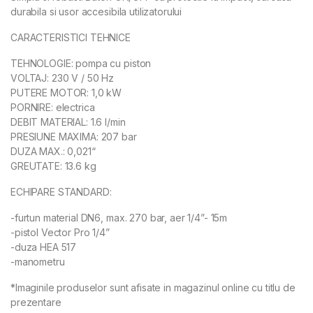
durabila si usor accesibila utilizatorului
CARACTERISTICI TEHNICE
TEHNOLOGIE: pompa cu piston
VOLTAJ: 230 V / 50 Hz
PUTERE MOTOR: 1,0 kW
PORNIRE: electrica
DEBIT MATERIAL: 1.6 l/min
PRESIUNE MAXIMA: 207 bar
DUZA MAX.: 0,021“
GREUTATE: 13.6 kg
ECHIPARE STANDARD:
-furtun material DN6, max. 270 bar, aer 1/4”- 15m
-pistol Vector Pro 1/4”
-duza HEA 517
-manometru
*Imaginile produselor sunt afisate in magazinul online cu titlu de
prezentare