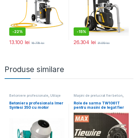
-
22%
-
15%
13.100
lei
26.304
lei
16.778
lei
31.013
lei
Produse similare
Betoniere profesionale
,
Utilaje
Mașini de prelucrat fier beton
,
pentru construcții
Utilaje pentru construcții
Betoniera profesionala Imer
Role de sarma TW1061T
Syntesi 350 cu motor
pentru masini de legat fier
monofazat
beton Max RB441T