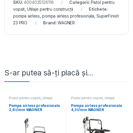
SKU:
4004025126116
Categorii:
Pistol pentru
vopsit
,
Utilaje pentru construcții
Etichete:
pompa airless
,
pompa airless profesionala
,
SuperFinish
23 PRO
Brand:
WAGNER
S-ar putea să-ți placă și…
Pistol pentru vopsit
,
Utilaje
Pistol pentru vopsit
,
Utilaje
pentru construcții
pentru construcții
Pompa airless profesionala
Pompa airless profesionala
2,6 l/min WAGNER
4,3 l/min WAGNER
SuperFinish 23 Plus HEA
SuperFinish 33 Plus
Spraypack