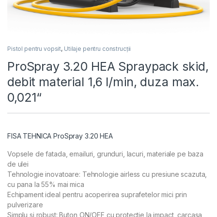
Pistol pentru vopsit
,
Utilaje pentru construcții
ProSpray 3.20 HEA Spraypack skid,
debit material 1,6 l/min, duza max.
0,021“
FISA TEHNICA ProSpray 3.20 HEA
Vopsele de fatada, emailuri, grunduri, lacuri, materiale pe baza
de ulei
Tehnologie inovatoare: Tehnologie airless cu presiune scazuta,
cu pana la 55% mai mica
Echipament ideal pentru acoperirea suprafetelor mici prin
pulverizare
Simplu si robust: Buton ON/OFF cu protectie la impact, carcasa