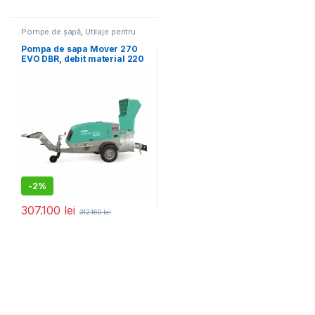
Pompe de șapă
,
Utilaje pentru
construcții
Pompa de sapa Mover 270
EVO DBR, debit material 220
l/ciclu, granulometrie max.
12 – 16 mm, motor diesel, 47
cp
-
2%
307.100
lei
312.160
lei