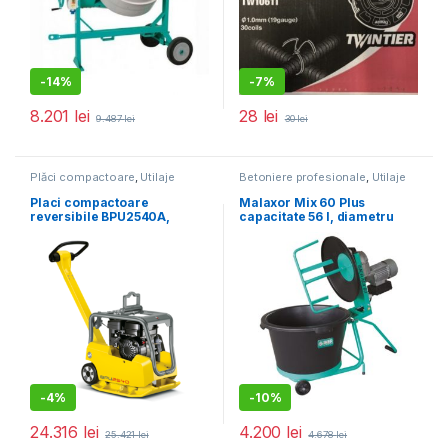
-
14%
-
7%
8.201
lei
28
lei
9.487
lei
30
lei
Plăci compactoare
,
Utilaje
Betoniere profesionale
,
Utilaje
pentru construcții
pentru construcții
Placi compactoare
Malaxor Mix 60 Plus
reversibile BPU2540A,
capacitate 56 l, diametru
400X703MM,145KG,25KN,M
cuva 580 mm, motor 230V,
OTOR HONDA
0.55 kW
GX160,PORNIRE LA SFOARA
-
4%
-
10%
24.316
lei
4.200
lei
25.421
lei
4.678
lei