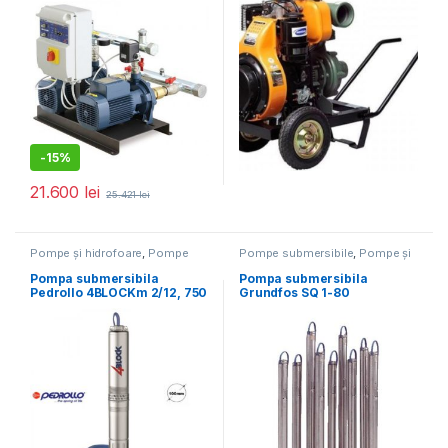
-
15%
21.600
lei
25.421
lei
Pompe și hidrofoare
,
Pompe
Pompe submersibile
,
Pompe și
submersibile
hidrofoare
Pompa submersibila
Pompa submersibila
Pedrollo 4BLOCKm 2/12, 750
Grundfos SQ 1-80
W, Qmax – 3,6 mc/h, Hmax –
94 mCA