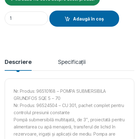
Pompe submersibila Grundfos SQE 5 - 70 + CONSTANT PRES
Adaugă în coș
Descriere
Specificații
Nr. Produs: 96510168 – POMPA SUBMERSIBILA
GRUNDFOS SQE 5 – 70
Nr. Produs: 96524504 – CU 301, pachet complet pentru
controlul presiunii constante
Pompă submersibilă multitajată, de 3″, proiectată pentru
alimentarea cu apă menajeră, transferul de lichid în
rezervoare, irigații și aplicații de mediu. Pompa are