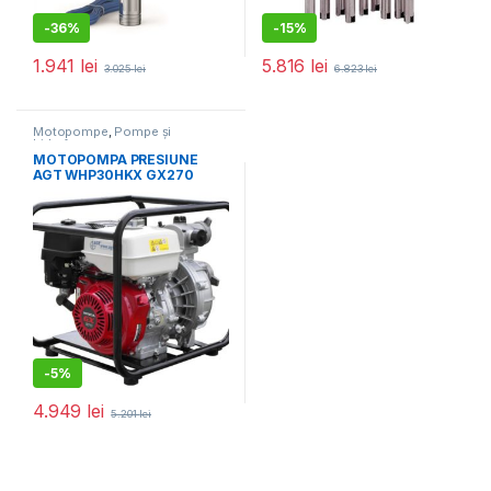
-
36%
-
15%
1.941
lei
5.816
lei
3.025
lei
6.823
lei
Motopompe
,
Pompe și
hidrofoare
MOTOPOMPA PRESIUNE
AGT WHP30HKX GX270
-
5%
4.949
lei
5.201
lei