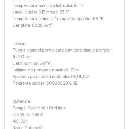
Temperatura maximă a lichidului: 95 °F
t max lichid la 0.15 m/sec: 95 °F
Temperatura lichidului în timpul funcționării: 68 °F
Densitate: 62.29 lb/ft³
Tehnic:
Turaţia pompei pentru care sunt date datele pompei:
10700 rpm
Debit nominal: 5 m³/h
Înălţime de pompare nominală: 73 m
Aprobări pe eticheta motorului: CE,UL,CUL
Toleranţa curbei: ISO9906:2012 3B
Materiale:
Pompă: Poliamidă / Oțel inox
DIN W.-Nr. 1.4301
AISI 304
Rotor: Poliamidă