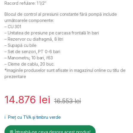
Racord refulare: 1 1/2″
Blocul de control al presiunii constante fără pompă include
următoarele componente:
– CU 301
– Unitatea de presiune pe carcasa frontală în bari
– Rezervor cu diafragmă, 8 litri
– Supapă cu bile
– Set de senzori, PT 0-6 bari
– Manometru, 10 bari, ř63
– Cleme de cablu, 20 buc.
*Imaginile produselor sunt afisate in magazinul online cu titlu de
prezentare
14.876
lei
16.553
lei
ℹ️
Preț cu TVA și timbru verde
💬 Întreabă-ne ceva despre acest produs!