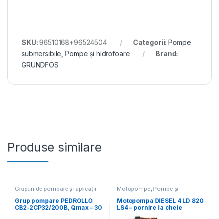
SKU:
96510168+96524504
Categorii:
Pompe
submersibile
,
Pompe și hidrofoare
Brand:
GRUNDFOS
Produse similare
Grupuri de pompare și aplicații
Motopompe
,
Pompe și
speciale
,
Pompe și hidrofoare
hidrofoare
Grup pompare PEDROLLO
Motopompa DIESEL 4 LD 820
CB2-2CP32/200B, Qmax – 30
LS4 – pornire la cheie
mc/h, Hmax – 85 mCA