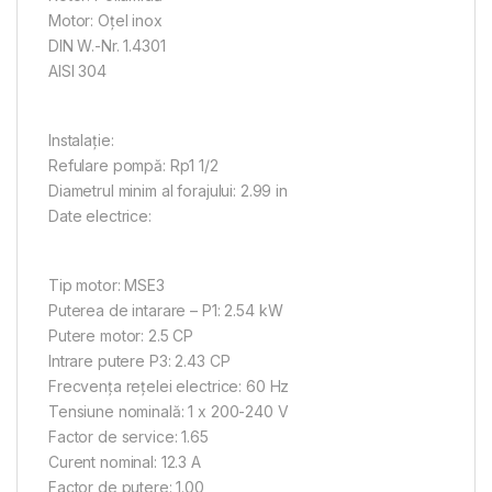
Motor: Oţel inox
DIN W.-Nr. 1.4301
AISI 304
Instalaţie:
Refulare pompă: Rp1 1/2
Diametrul minim al forajului: 2.99 in
Date electrice:
Tip motor: MSE3
Puterea de intarare – P1: 2.54 kW
Putere motor: 2.5 CP
Intrare putere P3: 2.43 CP
Frecvenţa reţelei electrice: 60 Hz
Tensiune nominală: 1 x 200-240 V
Factor de service: 1.65
Curent nominal: 12.3 A
Factor de putere: 1.00