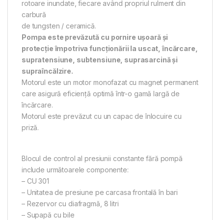
rotoare inundate, fiecare având propriul rulment din
carbură
de tungsten / ceramică.
Pompa este prevăzută cu pornire ușoară și
protecție împotriva funcționării la uscat, încărcare,
supratensiune, subtensiune, suprasarcină și
supraîncălzire.
Motorul este un motor monofazat cu magnet permanent
care asigură eficiență optimă într-o gamă largă de
încărcare.
Motorul este prevăzut cu un capac de înlocuire cu
priză.
Blocul de control al presiunii constante fără pompă
include următoarele componente:
– CU 301
– Unitatea de presiune pe carcasa frontală în bari
– Rezervor cu diafragmă, 8 litri
– Supapă cu bile