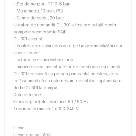
– Set de senzori, PT 0-6 bari
– Manometru, 10 bari, ř63
– Cleme de cablu, 20 buc.
Unitatea de comandă CU 301 a fost proiectată pentru
pompele submersibile SQE.
CU 301 asigură:
– controlul presiunii constante pe baza semnalizării unui
singur senzor
– setarea presiunii sistemului şi
– monitorizarea indicatoarelor de funcţionare şi alarmă.
CU 301 comunică cu pompa prin cablul acesteia, ceea
ce înseamnă că nu este nevoie de cabluri suplimentare
de la CU 301 la pompă.
Date electrice:
Frecvenţa reţelei electrice: 50 / 60 Hz
Tensiune nominală: 1 x 100-240 V
Lichid:
Lichid pompat: Apă