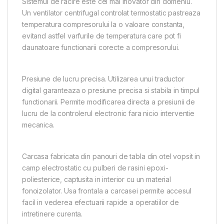
Sistemul de racire este cel mai inovator din domeniu.
Un ventilator centrifugal controlat termostatic pastreaza
temperatura compresorului la o valoare constanta,
evitand astfel varfurile de temperatura care pot fi
daunatoare functionarii corecte a compresorului.
Presiune de lucru precisa. Utilizarea unui traductor
digital garanteaza o presiune precisa si stabila in timpul
functionarii. Permite modificarea directa a presiunii de
lucru de la controlerul electronic fara nicio interventie
mecanica.
Carcasa fabricata din panouri de tabla din otel vopsit in
camp electrostatic cu pulberi de rasini epoxi-
poliesterice, captusita in interior cu un material
fonoizolator. Usa frontala a carcasei permite accesul
facil in vederea efectuarii rapide a operatiilor de
intretinere curenta.