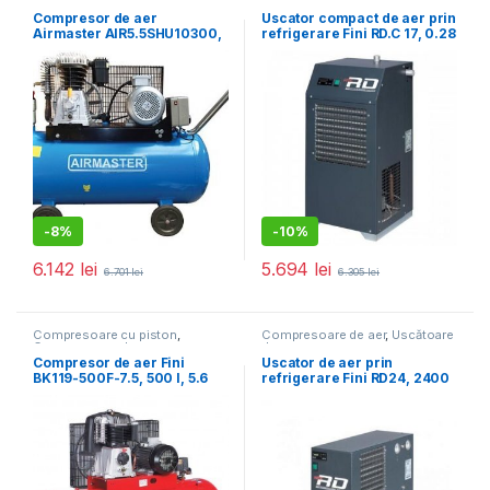
Compresoare de aer
de aer
Compresor de aer
Uscator compact de aer prin
Airmaster AIR5.5SHU10300,
refrigerare Fini RD.C 17, 0.28
300 l, 4 kW, 10 bar, 720 l/min
kW, 1700 l/min, 16 bar
-
8%
-
10%
6.142
lei
5.694
lei
6.701
lei
6.305
lei
Compresoare cu piston
,
Compresoare de aer
,
Uscătoare
Compresoare de aer
de aer
Compresor de aer Fini
Uscator de aer prin
BK119-500F-7.5, 500 l, 5.6
refrigerare Fini RD24, 2400
kW, 10 bar, 840 l/min
l/min, 16 bar