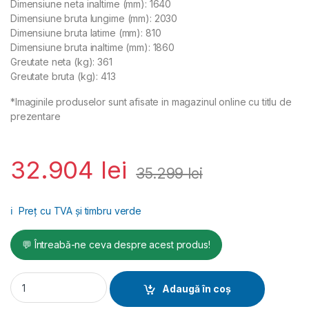
Dimensiune neta inaltime (mm): 1640
Dimensiune bruta lungime (mm): 2030
Dimensiune bruta latime (mm): 810
Dimensiune bruta inaltime (mm): 1860
Greutate neta (kg): 361
Greutate bruta (kg): 413
*Imaginile produselor sunt afisate in magazinul online cu titlu de
prezentare
32.904
lei
35.299
lei
ℹ️
Preț cu TVA și timbru verde
💬 Întreabă-ne ceva despre acest produs!
Compresor cu șurub, 1000l/min, 10 bar, 7.5kW, 400V, butelie
Adaugă în coș