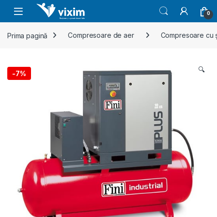
Skip to navigation
Skip to content
0
Prima pagină
Compresoare de aer
Compresoare cu 
🔍
-
7%