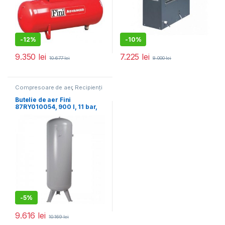
-
12%
-
10%
9.350
lei
7.225
lei
10.677
lei
8.000
lei
Compresoare de aer
,
Recipienți
pentru aer
Butelie de aer Fini
87RY010054, 900 l, 11 bar,
verticala
-
5%
9.616
lei
10.169
lei