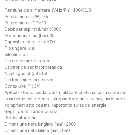
Tensiune de alimentare (V/Hz/Ph): 400/50/3
Putere motor (kW): 7.5
Putere motor (CP): 10
Debit aer aspirat (l/min): 1000
Presiune maxima (bar): 10
Capacitate butelie (l): 500
Tip ungere: ulei
Silentios: da
Tip alimentare: la retea
Uscator de aer incorporat: da
Nivel zgomot (dB): 68
Tip transmisie: prin curea
Conexiune (“): 3/4
Aplicatii:- Recomandat pentru utilizare continua ca sursa de aer
in industrie cat si pentru intreprinderi mari si mijlocii, unde aerul
comprimat este cea mai importanta sursa de energie.
Regim de utilizare: industrial
Producator: Fini
Dimensiune neta lungime (mm): 2000
Dimensiune neta latime (mm): 650