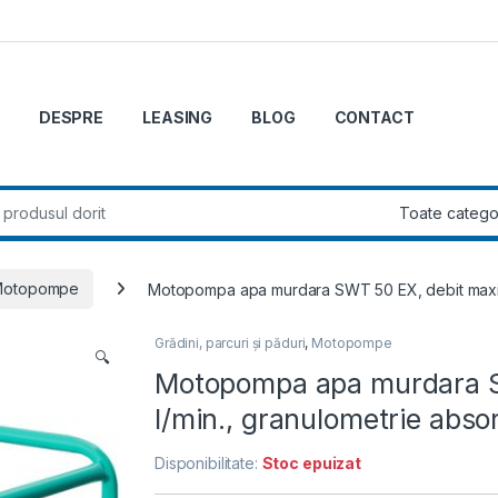
DESPRE
LEASING
BLOG
CONTACT
r:
Motopompe
Motopompa apa murdara SWT 50 EX, debit maxim
Grădini, parcuri și păduri
,
Motopompe
🔍
Motopompa apa murdara S
l/min., granulometrie abs
Disponibilitate:
Stoc epuizat