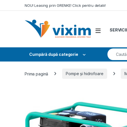
Skip to navigation
Skip to content
NOU! Leasing prin GRENKE! Click pentru detalii!
SERVICII
Search fo
Cumpără după categorie
Prima pagină
Pompe și hidrofoare