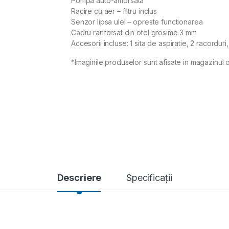
Pompa auto-amorsata
Racire cu aer – filtru inclus
Senzor lipsa ulei – opreste functionarea
Cadru ranforsat din otel grosime 3 mm
Accesorii incluse: 1 sita de aspiratie, 2 racorduri,
*Imaginile produselor sunt afisate in magazinul o
Descriere
Specificații