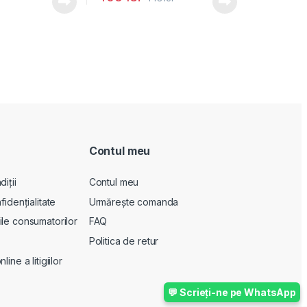
Contul meu
iții
Contul meu
fidențialitate
Urmărește comanda
le consumatorilor
FAQ
Politica de retur
ine a litigiilor
💬 Scrieți-ne pe WhatsApp