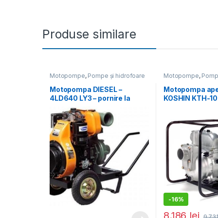
Produse similare
Motopompe
,
Pompe și hidrofoare
Motopompe
,
Pompe
Motopompa DIESEL –
Motopompa ape
4LD640 LY3 – pornire la
KOSHIN KTH-1
sfoara
motor Honda G
mm debit 99 m
-
16%
8.186
lei
9.73