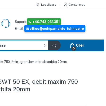
Localizare
Contul meu
Suport:
📞 +40.743.031.351
Email:
📧 office@echipamente-tehnice.ro
0
lei
0
 750 l/min., granulometrie absorbita 20mm
WT 50 EX, debit maxim 750
orbita 20mm