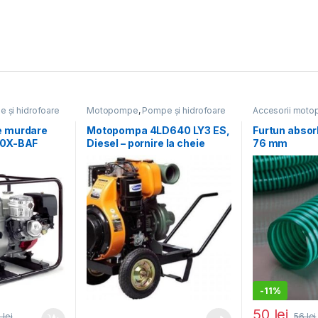
 și hidrofoare
Motopompe
,
Pompe și hidrofoare
Accesorii mot
parcuri și păduri
 murdare
Motopompa 4LD640 LY3 ES,
Furtun absor
00X-BAF
Diesel – pornire la cheie
76 mm
X340 Ø100
c/h
-
11%
50
lei
1
lei
56
lei