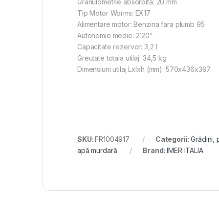
Granulometrie absorbita: 20 mm
Tip Motor Worms: EX17
Alimentare motor: Benzina fara plumb 95
Autonomie medie: 2’20”
Capacitate rezervor: 3,2 l
Greutate totala utilaj: 34,5 kg
Dimensiuni utilaj Lxlxh (mm): 570x436x397
SKU:
FR1004917
Categorii:
Grădini, 
apă murdară
Brand:
IMER ITALIA