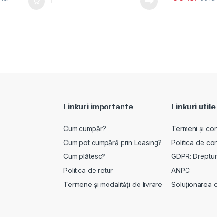
Linkuri importante
Linkuri utile
Cum cumpăr?
Termeni și cond
Cum pot cumpără prin Leasing?
Politica de con
Cum plătesc?
GDPR: Drepturi
Politica de retur
ANPC
Termene și modalități de livrare
Soluționarea onl