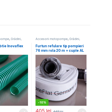
opompe
,
Grădini,
Accesorii motopompe
,
Grădini,
,
Motopompe
parcuri și păduri
,
Motopompe
btie Inovaflex
Furtun refulare tip pompieri
76 mm rola 20 m + cuple AL
tip storz
-
10%
405
lei
448
lei