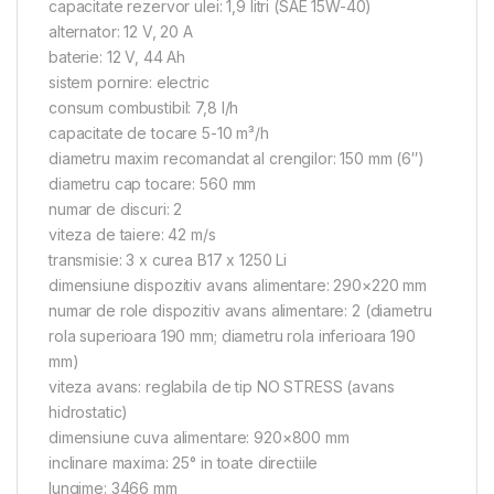
capacitate rezervor ulei: 1,9 litri (SAE 15W-40)
alternator: 12 V, 20 A
baterie: 12 V, 44 Ah
sistem pornire: electric
consum combustibil: 7,8 l/h
capacitate de tocare 5-10 m³/h
diametru maxim recomandat al crengilor: 150 mm (6″)
diametru cap tocare: 560 mm
numar de discuri: 2
viteza de taiere: 42 m/s
transmisie: 3 x curea B17 x 1250 Li
dimensiune dispozitiv avans alimentare: 290×220 mm
numar de role dispozitiv avans alimentare: 2 (diametru
rola superioara 190 mm; diametru rola inferioara 190
mm)
viteza avans: reglabila de tip NO STRESS (avans
hidrostatic)
dimensiune cuva alimentare: 920×800 mm
inclinare maxima: 25° in toate directiile
lungime: 3466 mm