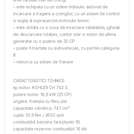
– este echipata cu un sistem hidraulic automat de
incarcare si tragere a crengilor, cu un sistem de control
si reglaj al suprasarcinii motorului termic
– este dotata cu o cuva de incarcare rabatabila, jgheab
de descarcare rotataiv, contor orar si motor de ultima
generatie cu o putere de 25 CP
– poate fi tractata cu autovehicule, cu permis categoria
B
– remorca cu sistem de franare
CARACTERISTICI TEHNICE:
tip motor: KOHLER CH 742 S
putere motor: 18,6 kW (25 CP)
ungere: frontala cu filtru ulei
capacitate cilindrica: 747 cm³
cuplu: 55.9 Nm / 3600 rpm
combustibil: benzina fara plumb 95
capacitate rezervor combustibil: 16 litri