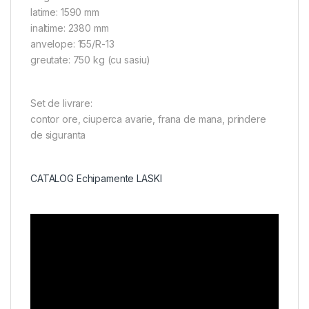
latime: 1590 mm
inaltime: 2380 mm
anvelope: 155/R-13
greutate: 750 kg (cu sasiu)
Set de livrare:
contor ore, ciuperca avarie, frana de mana, prindere
de siguranta
CATALOG Echipamente LASKI