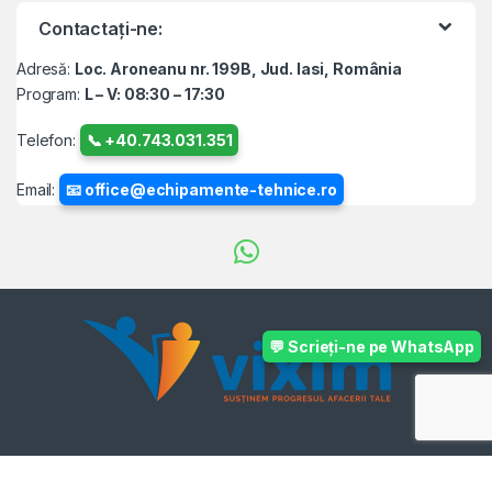
Contactați-ne:
Adresă:
Loc. Aroneanu nr. 199B, Jud. Iasi, România
Program:
L – V: 08:30 – 17:30
Telefon:
📞 +40.743.031.351
Email:
📧 office@echipamente-tehnice.ro
💬 Scrieți-ne pe WhatsApp