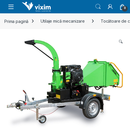
Skip to navigation
Skip to content
0
Prima pagină
Utilaje mică mecanizare
Tocătoare de c
🔍