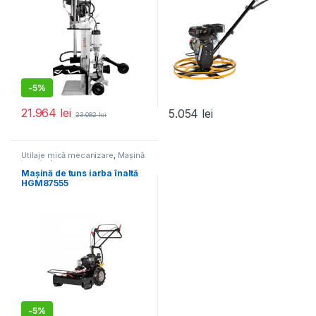
-
5%
21.964
lei
5.054
lei
23.082
lei
Utilaje mică mecanizare
,
Mașină
tuns iarba
Mașină de tuns iarba înaltă
HGM87555
-
5%