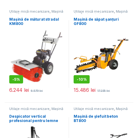
Utilaje mică mecanizare
,
Mașină
Utilaje mică mecanizare
,
Mașină
de măturat
de săpat șanțuri
Mașină de măturat stradal
Mașină de săpat șanțuri
KM800
GF800
-
5%
-
10%
6.244
lei
15.486
lei
6.579
lei
17.235
lei
Utilaje mică mecanizare
,
Mașină
Utilaje mică mecanizare
,
Mașină
de tocat/despicat lemne
de șlefuit beton
Despicator vertical
Mașină de șlefuit beton
profesional pentru lemne
BT800
Lumag HEZ 30