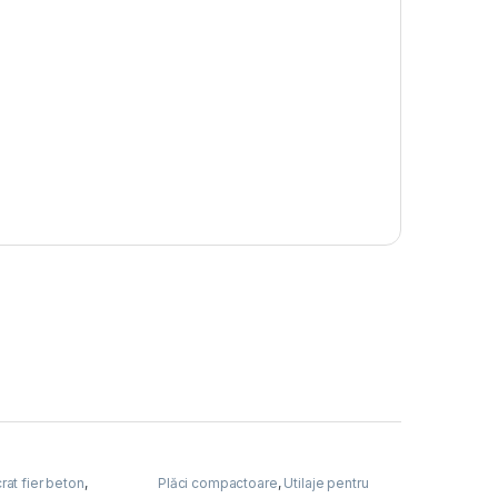
rat fier beton
,
Plăci compactoare
,
Utilaje pentru
nstrucții
construcții