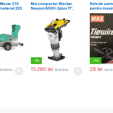
 Mover 270
Mai compactor Wacker
Role de sar
material 220
Neuson BS60-2plus 11″,
pentru masini
ometrie max.
motor 2T, forta de impact 18
beton Max R
or diesel, 47
kN, greutate 66 kg
-
1%
-
7%
15.280
lei
28
lei
12.160
lei
15.470
lei
30
lei