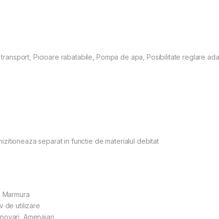
u transport, Picioare rabatabile, Pompa de apa, Posibilitate reglare ad
chizitioneaza separat in functie de materialul debitat
a, Marmura
 de utilizare
novari, Amenajari