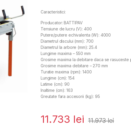
Caracteristici:
Producator: BATTIPAV
Tensiune de lucru (V): 400
Putere/putere echivalenta (W): 4000
Diametrul discului (mm): 700
Diametrul la arbore (mm): 25.4
Lungime maxima – 550 mm
Grosime maxima la debitare daca se rasuceste
Grosime maxima debitare – 270 mm
Turatie maxima (rpm): 1400
Lungime (cm): 154
Latime (cm): 90
Inaltime (cm): 163
Greutate fara accesorii (kg): 95
11.733
lei
11.973
lei