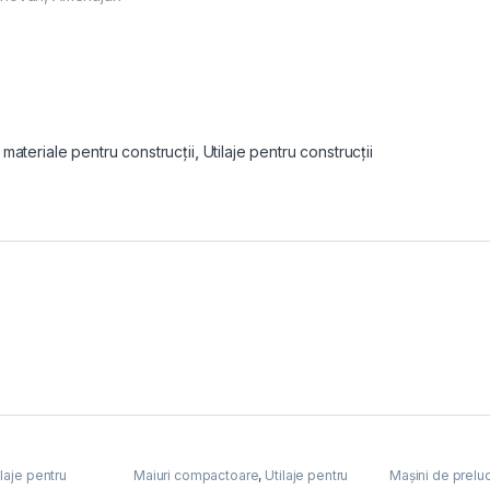
 materiale pentru construcții
,
Utilaje pentru construcții
ilaje pentru
Maiuri compactoare
,
Utilaje pentru
Mașini de preluc
construcții
Utilaje pentru co