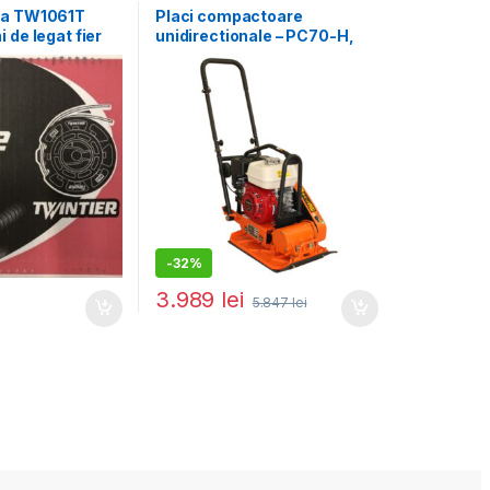
ma TW1061T
Placi compactoare
 de legat fier
unidirectionale – PC70-H,
B441T
11.5 kN, motor Honda,
benzina 5.5 cp, greutate 65
kg
-
32%
3.989
lei
5.847
lei