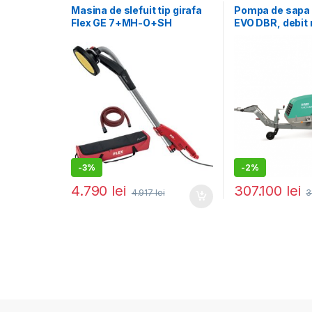
Masina de slefuit tip girafa
Pompa de sapa
Flex GE 7+MH-O+SH
EVO DBR, debit 
230/CEE, 710 W, 225 mm
l/ciclu, granul
12 – 16 mm, mot
cp
-
3%
-
2%
4.790
lei
307.100
lei
4.917
lei
3