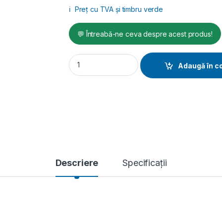
ℹ️
Preț cu TVA și timbru verde
💬 Întreabă-ne ceva despre acest produs!
Masina taiat placi/caramida/boltari disc
Adaugă în c
Descriere
Specificații