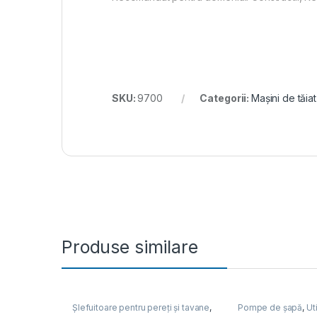
SKU:
9700
Categorii:
Mașini de tăiat
Produse similare
Șlefuitoare pentru pereți și tavane
,
Pompe de șapă
,
Ut
Utilaje pentru construcții
construcții