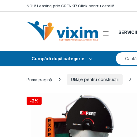
Skip to navigation
Skip to content
NOU! Leasing prin GRENKE! Click pentru detalii!
SERVICII
Search fo
Cumpără după categorie
Prima pagină
Utilaje pentru construcții
-
2%