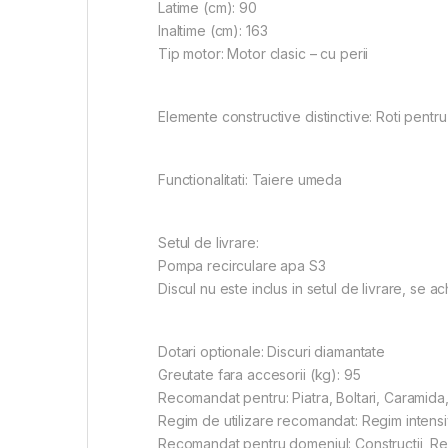
Latime (cm): 90
Inaltime (cm): 163
Tip motor: Motor clasic – cu perii
Elemente constructive distinctive: Roti pentr
Functionalitati: Taiere umeda
Setul de livrare:
Pompa recirculare apa S3
Discul nu este inclus in setul de livrare, se a
Dotari optionale: Discuri diamantate
Greutate fara accesorii (kg): 95
Recomandat pentru: Piatra, Boltari, Caramid
Regim de utilizare recomandat: Regim intensiv
Recomandat pentru domeniul: Constructii, Re