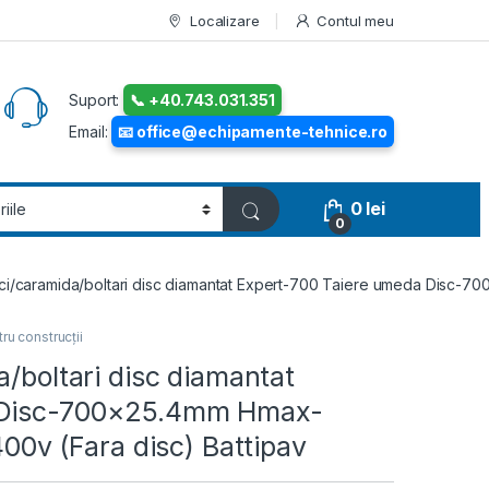
Localizare
Contul meu
Suport:
📞 +40.743.031.351
Email:
📧 office@echipamente-tehnice.ro
0
lei
0
laci/caramida/boltari disc diamantat Expert-700 Taiere umeda Disc
tru construcții
a/boltari disc diamantat
a Disc-700×25.4mm Hmax-
v (Fara disc) Battipav