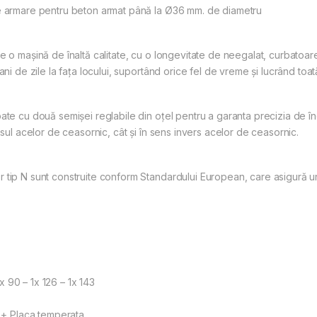
de armare pentru beton armat până la Ø36 mm. de diametru
e o mașină de înaltă calitate, cu o longevitate de neegalat, curbatoare
ni de zile la fața locului, suportând orice fel de vreme și lucrând toat
ate cu două semișei reglabile din oțel pentru a garanta precizia de în
nsul acelor de ceasornic, cât și în sens invers acelor de ceasornic.
tip N sunt construite conform Standardului European, care asigură un r
 90 – 1x 126 – 1x 143
n + Placa temperata