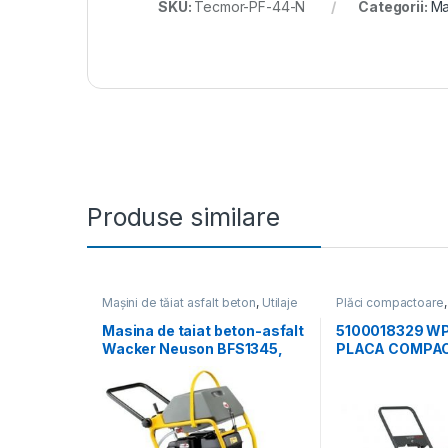
SKU:
Tecmor-PF-44-N
Categorii:
Ma
Produse similare
Mașini de tăiat asfalt beton
,
Utilaje
Plăci compactoare
pentru construcții
construcții
Masina de taiat beton-asfalt
5100018329 W
Wacker Neuson BFS1345,
PLACA COMPA
motor termic 4T, 450 mm
UNIDIRECȚIONA
15KN, HONDA G
PORNIRE LA SF
REZERVOR DE 