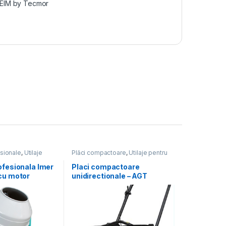
EIM by Tecmor
sionale
,
Utilaje
Plăci compactoare
,
Utilaje pentru
ii
construcții
ofesionala Imer
Placi compactoare
cu motor
unidirectionale – AGT
PCL100 GX160 cu pad pt.
pavele, rezervor de apa si
roti ptr transport