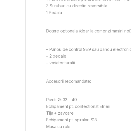
3 Suruburi cu directie reversibila
1 Pedala
Dotare optionala (doar la comenzi masini noi)
– Panou de control 9×9 sau panou electroni
– 2 pedale
– variator turatii
Accesorii recomandate:
Pivoti Ø: 32 – 40
Echipament pt. confectionat Etrieri
Tija + zavoare
Echipament pt. spiralari S18
Masa cu role