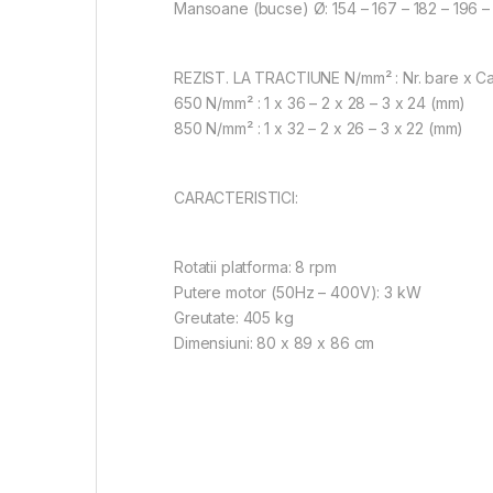
Mansoane (bucse) Ø: 154 – 167 – 182 – 196 –
REZIST. LA TRACTIUNE N/mm² : Nr. bare x Ca
650 N/mm² : 1 x 36 – 2 x 28 – 3 x 24 (mm)
850 N/mm² : 1 x 32 – 2 x 26 – 3 x 22 (mm)
CARACTERISTICI:
Rotatii platforma: 8 rpm
Putere motor (50Hz – 400V): 3 kW
Greutate: 405 kg
Dimensiuni: 80 x 89 x 86 cm