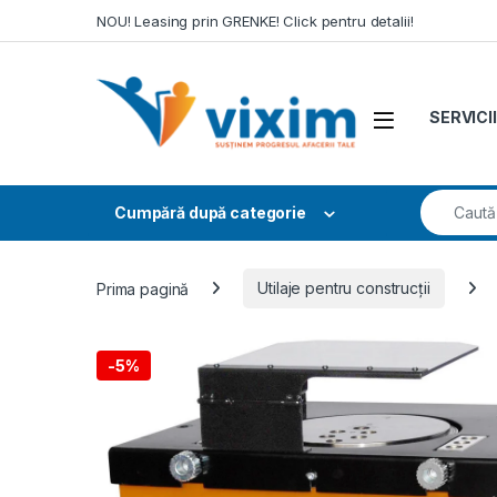
Skip to navigation
Skip to content
NOU! Leasing prin GRENKE! Click pentru detalii!
SERVICII
Search fo
Cumpără după categorie
Prima pagină
Utilaje pentru construcții
-
5%