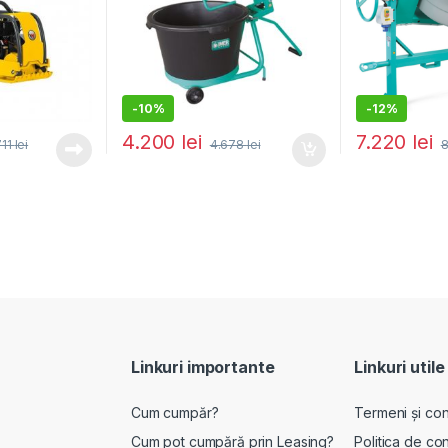
-
10%
-
12%
4.200
lei
7.220
lei
711
lei
4.678
lei
8
Linkuri importante
Linkuri utile
Cum cumpăr?
Termeni și cond
Cum pot cumpără prin Leasing?
Politica de con