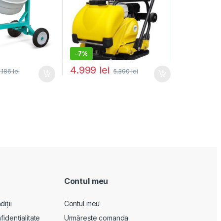
-
7%
4.999
lei
.186
lei
5.390
lei
Contul meu
iții
Contul meu
fidențialitate
Urmărește comanda