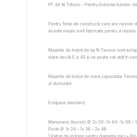
PF 44-N Trifazic – Pentru îndoirea barelor 
Pentru firma de construcții care are nevoie d
Aceste mașini sunt fabricate pentru a rezista a
Mașinile de îndoit de tip N Tecmor sunt echip
mare decât S și 4S și se poate roti atât în se
Mașinile de îndoit de mare capacitate Tecmor 
al dornurilor.
Echipare standard:
Mansoane (bucse) Ø: 2x 56 –1x 64 -1x 68 – 1x
Pivoti Ø: 1x 24 – 1x 38 – 2x 48
1 Patrat de indoire pentru diametre mici + Pi