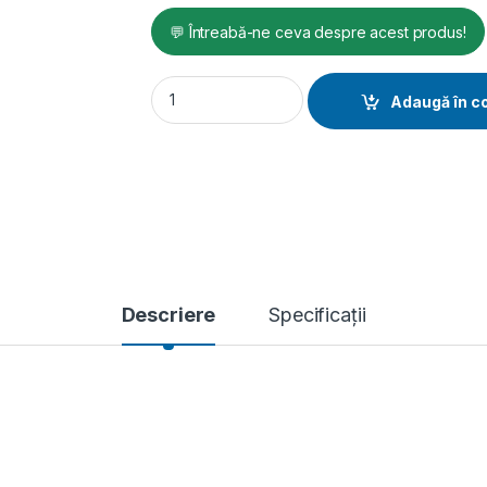
💬 Întreabă-ne ceva despre acest produs!
Masina profesionala pentru fasonat fier-
Adaugă în c
Descriere
Specificații