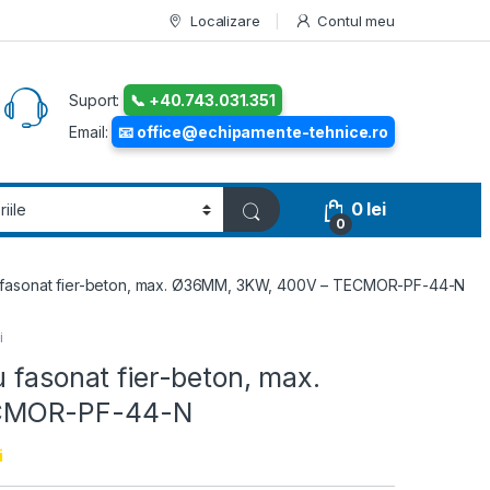
Localizare
Contul meu
Suport:
📞 +40.743.031.351
Email:
📧 office@echipamente-tehnice.ro
0
lei
0
u fasonat fier-beton, max. Ø36MM, 3KW, 400V – TECMOR-PF-44-N
i
 fasonat fier-beton, max.
CMOR-PF-44-N
i