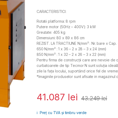
CARACTERISTICI:
Rotatii platforma: 8 rpm
Putere motor (50Hz – 400V): 3 kW
Greutate: 405 kg
Dimensiuni: 80 x 89 x 86 cm
REZIST. LA TRACTIUNE N/mm² : Nr. bare x Cap. 
650 N/mm² : 1 x 36 – 2 x 28 – 3 x 24 (mm)
850 N/mm² : 1 x 32 – 2 x 26 – 3 x 22 (mm)
Pentru firma de construcții care are nevoie de o
curbatoarele de tip Tecmor N sunt soluția ideală
zile la fața locului, suportând orice fel de vreme
*Imaginile produselor sunt afisate in magazinul o
41.087
lei
43.249
lei
ℹ️
Preț cu TVA și timbru verde