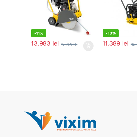
-
11%
-
10%
13.983
lei
11.389
lei
15.750
lei
12.