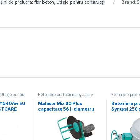
șini de prelucrat fier beton
,
Utilaje pentru construcții
Brand:
S
,
Utilaje pentru
Betoniere profesionale
,
Utilaje
Betoniere profe
pentru construcții
pentru construcț
P1540Aw EU
Malaxor Mix 60 Plus
Betoniera pr
CTOARE
capacitate 56 l, diametru
Syntesi 250 
LĂ, 92KG,
cuva 580 mm, motor 230V,
monofazat
X160,
0.55 kW
OARĂ CU
APA